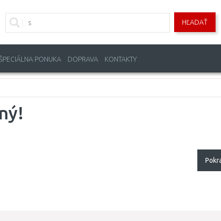
HĽADAŤ
ŠPECIÁLNA PONUKA
DOPRAVA
KONTAKTY
ný!
Pokr