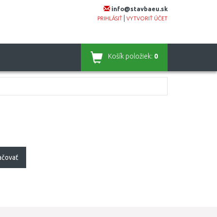
info@stavbaeu.sk
|
PRIHLÁSIŤ
VYTVORIŤ ÚČET
Košík
položiek:
0
ačovať