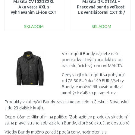
Makita CV102DZ2XL
Makita DFJ212AL –
Aku vesta XXL s
Pracovná bunda veľkosti
vyhrievaním Li-ion CXT
L s ventilátormi CXT ® /
10,8/12V
LXT ® Z bez aku
SKLADOM
SKLADOM
DO KOŠÍKA
DO KOŠÍKA
Porovnať
Porovnať
V kategórii Bundy nájdete našu
ponuku kvalitných produktov od
nasledujúcich výrobcov: MAKITA.
Ceny v tejto kategórii sa pohybujú
od 78,50 EUR do 149 EUR. Všetky
Bundy je možné filtrovať podľa a
mnohých ďalších parametrov.
Produkty v kategórii Bundy zasielame po celom Česku a Slovensku
a do 23 ďalších krajín.
Odporúčame: Kliknutím na políčko "Zobraziť len produkty skladom"
sa na pravej strane zobrazia len Bundy, ktoré sú aktuálne dostupné.
Všetky Bundy možno zoradiť podľa ceny, hodnotenia a