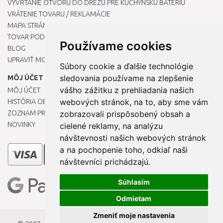
VYVŔTANIE OTVORU DO DREZU PRE KUCHYNSKÚ BATÉRIU
VRÁTENIE TOVARU / REKLAMÁCIE
MAPA STRÁNOK
TOVAR PODĽA ZNAČIEK
Používame cookies
BLOG
UPRAVIŤ MOJE PREDVOĽBY COOKIES
Súbory cookie a ďalšie technológie
sledovania používame na zlepšenie
MÔJ ÚČET
vášho zážitku z prehliadania našich
MÔJ ÚČET
webových stránok, na to, aby sme vám
HISTÓRIA OBJEDNÁVOK
ZOZNAM PRIANÍ
zobrazovali prispôsobený obsah a
NOVINKY
cielené reklamy, na analýzu
návštevnosti našich webových stránok
a na pochopenie toho, odkiaľ naši
návštevníci prichádzajú.
Súhlasím
Odmietam
Zmeniť moje nastavenia