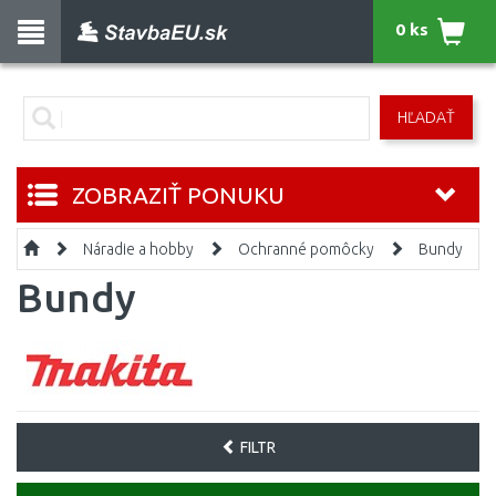
0 ks
HĽADAŤ
ZOBRAZIŤ PONUKU
Náradie a hobby
Ochranné pomôcky
Bundy
Bundy
FILTR