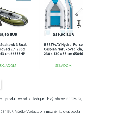
Porovnať
Porovnať
89,90 EUR
359,90 EUR
 Seahawk 3 Boat
BESTWAY Hydro-Force
ovací čln 295 x
Caspian Nafukovací čln,
 43 cm 66333NP
230 x 130 x 33 cm 65046
SKLADOM
SKLADOM
DO KOŠÍKA
DO KOŠÍKA
Porovnať
Porovnať
ných produktov od nasledujúcich výrobcov: BESTWAY,
 634 EUR. Všetky Vodáctvo je možné filtrovať podľa