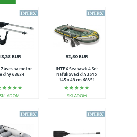
18,38 EUR
92,50 EUR
 Záves na motor
INTEX Seahawk 4 Set
e člny 68624
Nafukovací čln 351 x
145 x 48 cm 68351
SKLADOM
SKLADOM
DO KOŠÍKA
DO KOŠÍKA
Porovnať
Porovnať