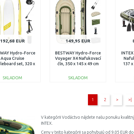
Porovnať
Porovnať
192,68 EUR
149,95 EUR
WAY Hydro-Force
BESTWAY Hydro-Force
INTEX
Aqua Cruise
Voyager X4 Nafukovací
Nafuk
leboard set, 320 x
čln, 350 x 145 x 49 cm
137 x
 x 12 cm 65348
65156
SKLADOM
SKLADOM
DO KOŠÍKA
DO KOŠÍKA
1
2
>
>|
Porovnať
Porovnať
V kategórii Vodáctvo nájdete našu ponuku kvalit
INTEX.
Ceny v tejto kategórii sa pohybujú od 9,05 EUR do