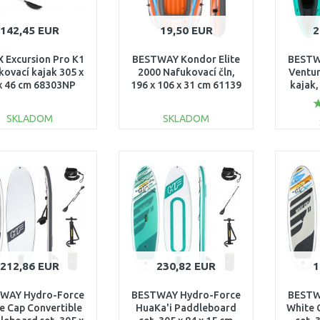
142,45 EUR
19,50 EUR
2
 Excursion Pro K1
BESTWAY Kondor Elite
BESTW
kovací kajak 305 x
2000 Nafukovací čln,
Ventur
x 46 cm 68303NP
196 x 106 x 31 cm 61139
kajak,
SKLADOM
SKLADOM
DO KOŠÍKA
DO KOŠÍKA
Porovnať
Porovnať
212,86 EUR
230,82 EUR
1
WAY Hydro-Force
BESTWAY Hydro-Force
BESTW
e Cap Convertible
HuaKa'i Paddleboard
White 