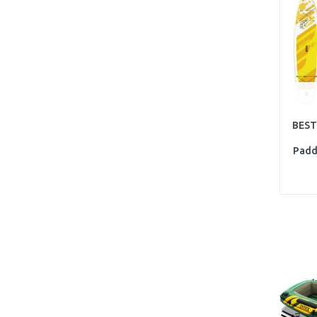
BEST
Padd
76