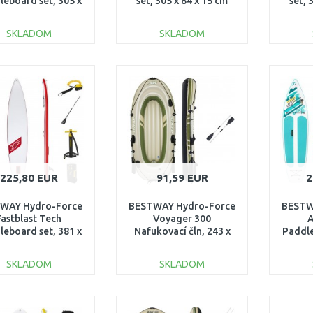
leboard set, 305 x
set, 305 x 84 x 15 cm
set, 
 x 12 cm 65341
65346
SKLADOM
SKLADOM
DO KOŠÍKA
DO KOŠÍKA
Porovnať
Porovnať
225,80 EUR
91,59 EUR
2
WAY Hydro-Force
BESTWAY Hydro-Force
BESTW
Fastblast Tech
Voyager 300
A
leboard set, 381 x
Nafukovací čln, 243 x
Paddle
 x 15 cm 65343
102 x 31 cm 65051
79 
SKLADOM
SKLADOM
DO KOŠÍKA
DO KOŠÍKA