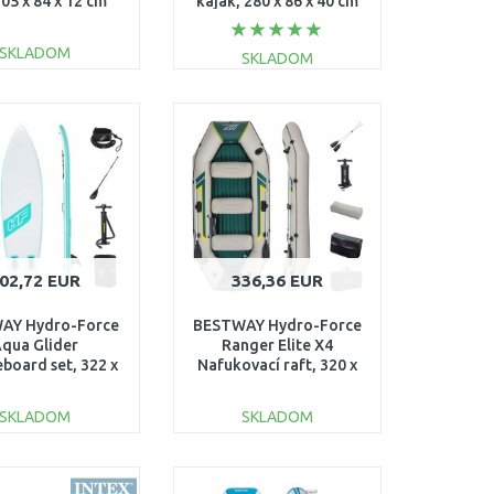
305 x 84 x 12 cm
kajak, 280 x 86 x 40 cm
65342
65118
SKLADOM
SKLADOM
DO KOŠÍKA
DO KOŠÍKA
Porovnať
Porovnať
02,72 EUR
336,36 EUR
AY Hydro-Force
BESTWAY Hydro-Force
qua Glider
Ranger Elite X4
board set, 322 x
Nafukovací raft, 320 x
x 12 cm 65347
148 x 47 cm 65157
SKLADOM
SKLADOM
DO KOŠÍKA
DO KOŠÍKA