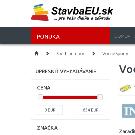
PONUKA
DOMOV
Sport, outdoor
Vodné športy
Vo
UPRESNIŤ VYHĽADÁVANIE
CENA
9
EUR
634
EUR
ZNAČKA
Zaradi