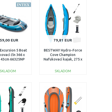
Porovnať
Porovnať
59,00 EUR
79,81 EUR
Excursion 5 Boat
BESTWAY Hydro-Force
ovací čln 366 x
Cove Champion
x 43cm 66325NP
Nafukovací kajak, 275 x
81 x 45 cm 65115
SKLADOM
SKLADOM
DO KOŠÍKA
DO KOŠÍKA
Porovnať
Porovnať