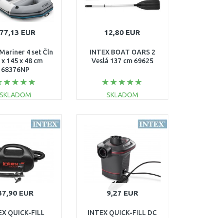
77,13 EUR
12,80 EUR
Mariner 4 set Čln
INTEX BOAT OARS 2
 x 145 x 48 cm
Veslá 137 cm 69625
68376NP
SKLADOM
SKLADOM
DO KOŠÍKA
DO KOŠÍKA
Porovnať
Porovnať
37,90 EUR
9,27 EUR
EX QUICK-FILL
INTEX QUICK-FILL DC