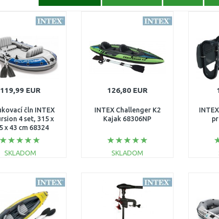
119,99 EUR
126,80 EUR
kovací čln INTEX
INTEX Challenger K2
INTEX
rsion 4 set, 315 x
Kajak 68306NP
pr
5 x 43 cm 68324
SKLADOM
SKLADOM
DO KOŠÍKA
DO KOŠÍKA
Porovnať
Porovnať