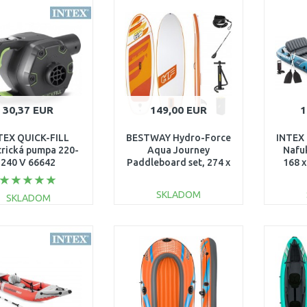
DO KOŠÍKA
Porovnať
Porovnať
30,37 EUR
149,00 EUR
1
TEX QUICK-FILL
BESTWAY Hydro-Force
INTEX 
trická pumpa 220-
Aqua Journey
Nafuk
240 V 66642
Paddleboard set, 274 x
168 
76 x 12 cm 65349
SKLADOM
SKLADOM
DO KOŠÍKA
DO KOŠÍKA
Porovnať
Porovnať