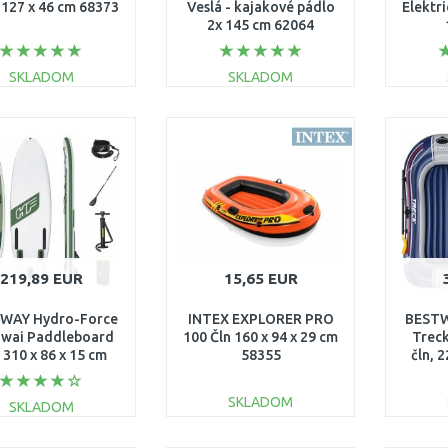
 127 x 46 cm 68373
Veslá - kajakové pádlo
Elektr
2x 145 cm 62064
SKLADOM
SKLADOM
DO KOŠÍKA
DO KOŠÍKA
Porovnať
Porovnať
219,89 EUR
15,65 EUR
WAY Hydro-Force
INTEX EXPLORER PRO
BESTW
wai Paddleboard
100 Čln 160 x 94 x 29 cm
Treck
, 310 x 86 x 15 cm
58355
čln, 
65308
SKLADOM
SKLADOM
DO KOŠÍKA