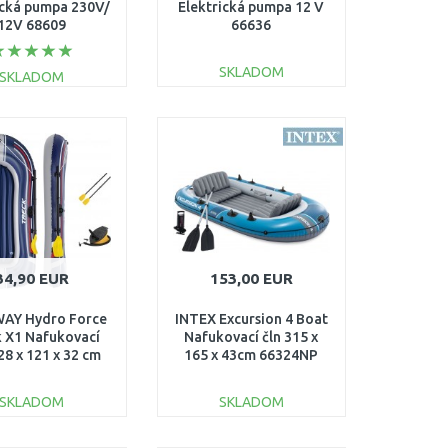
ická pumpa 230V/
Elektrická pumpa 12 V
12V 68609
66636
SKLADOM
SKLADOM
DO KOŠÍKA
DO KOŠÍKA
Porovnať
Porovnať
34,90 EUR
153,00 EUR
AY Hydro Force
INTEX Excursion 4 Boat
 X1 Nafukovací
Nafukovací čln 315 x
228 x 121 x 32 cm
165 x 43cm 66324NP
61083
SKLADOM
SKLADOM
DO KOŠÍKA
DO KOŠÍKA