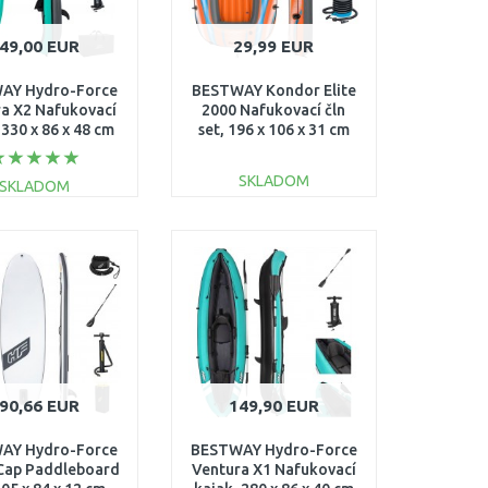
49,00 EUR
29,99 EUR
AY Hydro-Force
BESTWAY Kondor Elite
a X2 Nafukovací
2000 Nafukovací čln
 330 x 86 x 48 cm
set, 196 x 106 x 31 cm
65052
61141
SKLADOM
SKLADOM
DO KOŠÍKA
DO KOŠÍKA
Porovnať
Porovnať
90,66 EUR
149,90 EUR
AY Hydro-Force
BESTWAY Hydro-Force
Cap Paddleboard
Ventura X1 Nafukovací