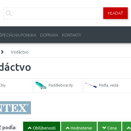
HĽADAŤ
ŠPECIÁLNA PONUKA
DOPRAVA
KONTAKTY
Vodáctvo
dáctvo
Člny
Paddleboardy
Pádla, veslá
ť podĺa:
Obľúbenosti
Hodnotenie
Cena