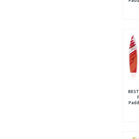
Padd
84
BEST
Padd
76