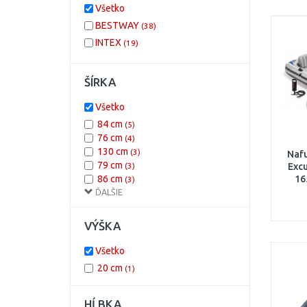
Všetko
BESTWAY
(38)
INTEX
(19)
ŠÍRKA
Všetko
84 cm
(5)
76 cm
(4)
130 cm
(3)
Nafu
79 cm
(3)
Excu
86 cm
16
(3)
ĎALŠIE
106 cm
(2)
137 cm
(2)
145 cm
(2)
VÝŠKA
165 cm
(2)
91 cm
(2)
Všetko
91,5 cm
(2)
20 cm
(1)
94 cm
(2)
102 cm
(1)
118 cm
HĹBKA
(1)