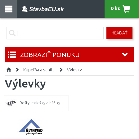
0 ks
HĽADAŤ
ZOBRAZIŤ PONUKU
Kúpeľňa a sanita
Výlevky
Výlevky
Rošty, mriežky a háčiky