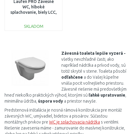
Laufen PRO Závesné
WC, hlboké
splachovanie, biely LCC,
8.2095.0.400.000.1
SKLADOM
DO KOŠÍKA
Porovnať
Závesná
toaleta
lepšie
vyzerá
-
v
šetky
nevzhľadné
časti
,
ako
napríklad
nádržka
a
prívod
vody
,
sú
totiž
skryté
v stene
.
Toaleta
pôsobí
odľahčene
a
do
Vašej
kúpeľne
vnáša
pocit
voľnejšieho
priestoru
.
Závesné
riešenie má
predovšetkým
hneď
niekoľko
praktických
výhod
,
ktorými
sú
ľahké
upratovanie
,
minimálna
údržba
,
úspora
vody
a
priestor
navyše
.
Predstenová
inštalácia
je
nosná
rámová
konštrukcia
pre
montáž
závesných
WC
,
umývadiel
,
bidetov
a
pisoárov
.
Súčasťou
montážnych
prvkov
pre
WC
je
splachovacia
nádržka
s
ventilmi
.
Riešenie
zavesenia
máme
-
zamurovanie
do
masívnej
konštrukcie
,