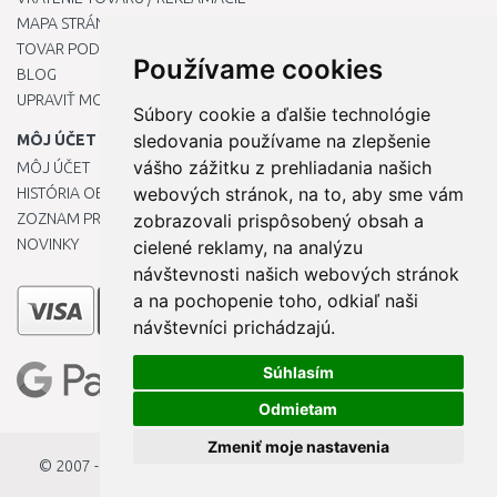
MAPA STRÁNOK
TOVAR PODĽA ZNAČIEK
Používame cookies
BLOG
UPRAVIŤ MOJE PREDVOĽBY COOKIES
Súbory cookie a ďalšie technológie
sledovania používame na zlepšenie
MÔJ ÚČET
vášho zážitku z prehliadania našich
MÔJ ÚČET
webových stránok, na to, aby sme vám
HISTÓRIA OBJEDNÁVOK
ZOZNAM PRIANÍ
zobrazovali prispôsobený obsah a
NOVINKY
cielené reklamy, na analýzu
návštevnosti našich webových stránok
a na pochopenie toho, odkiaľ naši
návštevníci prichádzajú.
Súhlasím
Odmietam
Zmeniť moje nastavenia
© 2007 - 2026
StavbaEU.sk