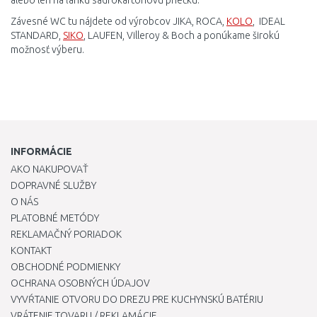
alebo
len
na ľahkú
sadrokartónovú
priečku
.
Závesné
WC
tu
nájdete
od
výrobcov
JIKA
,
ROCA
,
KOLO
,
IDEAL
STANDARD
,
SIKO
, LAUFEN
,
Villeroy
&
Boch
a
ponúkame
širokú
možnosť
výberu
.
INFORMÁCIE
AKO NAKUPOVAŤ
DOPRAVNÉ SLUŽBY
O NÁS
PLATOBNÉ METÓDY
REKLAMAČNÝ PORIADOK
KONTAKT
OBCHODNÉ PODMIENKY
OCHRANA OSOBNÝCH ÚDAJOV
VYVŔTANIE OTVORU DO DREZU PRE KUCHYNSKÚ BATÉRIU
VRÁTENIE TOVARU / REKLAMÁCIE