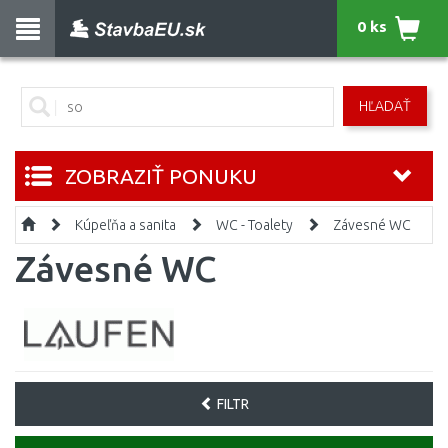
0 ks
HĽADAŤ
ZOBRAZIŤ PONUKU
Kúpeľňa a sanita
WC - Toalety
Závesné WC
Závesné WC
FILTR