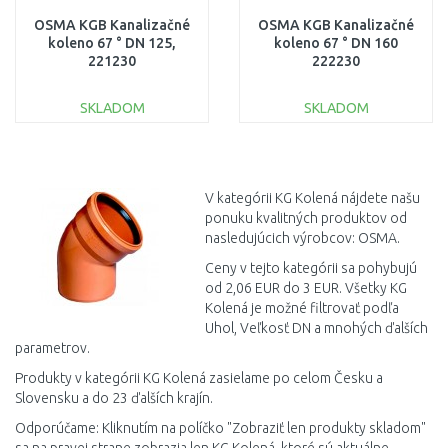
OSMA KGB Kanalizačné
OSMA KGB Kanalizačné
koleno 67 ° DN 125,
koleno 67 ° DN 160
221230
222230
SKLADOM
SKLADOM
DO KOŠÍKA
DO KOŠÍKA
Porovnať
Porovnať
V kategórii KG Kolená nájdete našu
ponuku kvalitných produktov od
nasledujúcich výrobcov: OSMA.
Ceny v tejto kategórii sa pohybujú
od 2,06 EUR do 3 EUR. Všetky KG
Kolená je možné filtrovať podľa
Uhol, Veľkosť DN a mnohých ďalších
parametrov.
Produkty v kategórii KG Kolená zasielame po celom Česku a
Slovensku a do 23 ďalších krajín.
Odporúčame: Kliknutím na políčko "Zobraziť len produkty skladom"