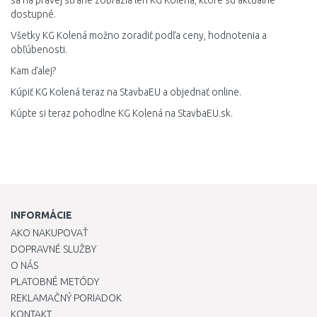
sa na pravej strane zobrazia len KG Kolená, ktoré sú aktuálne
dostupné.
Všetky KG Kolená možno zoradiť podľa ceny, hodnotenia a
obľúbenosti.
Kam ďalej?
Kúpiť KG Kolená teraz na StavbaEU a objednať online.
Kúpte si teraz pohodlne KG Kolená na StavbaEU.sk.
INFORMÁCIE
AKO NAKUPOVAŤ
DOPRAVNÉ SLUŽBY
O NÁS
PLATOBNÉ METÓDY
REKLAMAČNÝ PORIADOK
KONTAKT