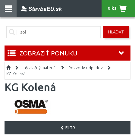
0 ks
HĽADAŤ
ZOBRAZIŤ PONUKU
Inštalačný materiál
Rozvody odpadov
KG Kolená
KG Kolená
FILTR