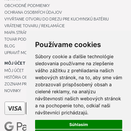
OBCHODNÉ PODMIENKY
OCHRANA OSOBNÝCH ÚDAJOV
VYVŔTANIE OTVORU DO DREZU PRE KUCHYNSKÚ BATÉRIU
VRÁTENIE TOVARU / REKLAMÁCIE
MAPA STRÁNOK
TOVAR PODĽA ZNAČIEK
Používame cookies
BLOG
UPRAVIŤ MOJE PREDVOĽBY COOKIES
Súbory cookie a ďalšie technológie
sledovania používame na zlepšenie
MÔJ ÚČET
vášho zážitku z prehliadania našich
MÔJ ÚČET
webových stránok, na to, aby sme vám
HISTÓRIA OBJEDNÁVOK
ZOZNAM PRIANÍ
zobrazovali prispôsobený obsah a
NOVINKY
cielené reklamy, na analýzu
návštevnosti našich webových stránok
a na pochopenie toho, odkiaľ naši
návštevníci prichádzajú.
Súhlasím