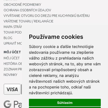
OBCHODNÉ PODMIENKY
OCHRANA OSOBNÝCH ÚDAJOV
VYVŔTANIE OTVORU DO DREZU PRE KUCHYNSKÚ BATÉRIU
VRÁTENIE TOVARU / REKLAMÁCIE
MAPA STRÁNOK
TOVAR PODĽA ZNAČIEK
Používame cookies
BLOG
UPRAVIŤ MOJE PREDVOĽBY COOKIES
Súbory cookie a ďalšie technológie
sledovania používame na zlepšenie
MÔJ ÚČET
vášho zážitku z prehliadania našich
MÔJ ÚČET
webových stránok, na to, aby sme vám
HISTÓRIA OBJEDNÁVOK
ZOZNAM PRIANÍ
zobrazovali prispôsobený obsah a
NOVINKY
cielené reklamy, na analýzu
návštevnosti našich webových stránok
a na pochopenie toho, odkiaľ naši
návštevníci prichádzajú.
Súhlasím