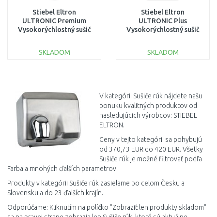
Stiebel Eltron
Stiebel Eltron
ULTRONIC Premium
ULTRONIC Plus
Vysokorýchlostný sušič
Vysokorýchlostný sušič
rúk 720W 205633
rúk 720W 205632
SKLADOM
SKLADOM
DO KOŠÍKA
DO KOŠÍKA
Porovnať
Porovnať
V kategórii Sušiče rúk nájdete našu
ponuku kvalitných produktov od
nasledujúcich výrobcov: STIEBEL
ELTRON.
Ceny v tejto kategórii sa pohybujú
od 370,73 EUR do 420 EUR. Všetky
Sušiče rúk je možné filtrovať podľa
Farba a mnohých ďalších parametrov.
Produkty v kategórii Sušiče rúk zasielame po celom Česku a
Slovensku a do 23 ďalších krajín.
Odporúčame: Kliknutím na políčko "Zobraziť len produkty skladom"