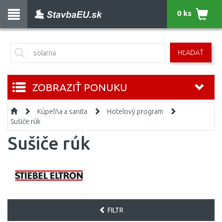
0 ks
HĽADAŤ
ZOBRAZIŤ PONUKU
Kúpeľňa a sanita
Hotelový program
Sušiče rúk
Sušiče rúk
FILTR