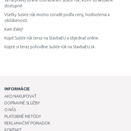
sa na pravej strane zobrazia len Sušiče rúk, ktoré sú aktuálne
dostupné.
Všetky Sušiče rúk možno zoradiť podľa ceny, hodnotenia a
obľúbenosti.
Kam ďalej?
Kúpiť Sušiče rúk teraz na StavbaEU a objednať online.
Kúpte si teraz pohodlne Sušiče rúk na StavbaEU.sk.
INFORMÁCIE
AKO NAKUPOVAŤ
DOPRAVNÉ SLUŽBY
O NÁS
PLATOBNÉ METÓDY
REKLAMAČNÝ PORIADOK
KONTAKT