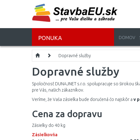
PONUKA
DOMOV
Dopravné služby
Dopravné služby
Spoločnosť DUNAJNET s.r.o.
spolupracuje so širokou šk
pre Vás, našich zákazníkov.
Veríme, že Vaša zásielka bude doručená čo najskôr a
v 
Cena za dopravu
Zásielky do 40 kg
Zásielkovňa