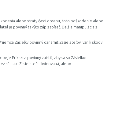
oškodenia alebo straty časti obsahu, toto poškodenie alebo
teľ je povinný takýto zápis spísať. Ďalšia manipulácia s
Príjemca Zásielky povinný oznámiť Zasielateľovi vznik škody
ov je Príkazca povinný zaistiť, aby sa so Zásielkou
z súhlasu Zasielateľa likvidovaná, alebo