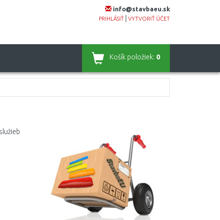
info@stavbaeu.sk
|
PRIHLÁSIŤ
VYTVORIŤ ÚČET
Košík
položiek:
0
služieb