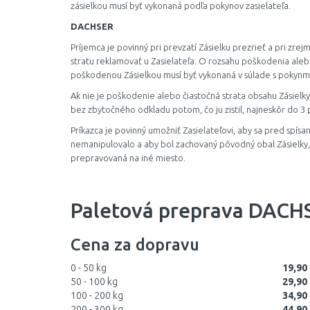
zásielkou musí byť vykonaná podľa pokynov zasielateľa.
DACHSER
Príjemca je povinný pri prevzatí Zásielku prezrieť a pri z
stratu reklamovať u Zasielateľa. O rozsahu poškodenia alebo 
poškodenou Zásielkou musí byť vykonaná v súlade s pokynmi
Ak nie je poškodenie alebo čiastočná strata obsahu Zásielky 
bez zbytočného odkladu potom, čo ju zistil, najneskôr do 3
Príkazca je povinný umožniť Zasielateľovi, aby sa pred spísa
nemanipulovalo a aby bol zachovaný pôvodný obal Zásielky, 
prepravovaná na iné miesto.
Paletová preprava DACH
Cena za dopravu
0 - 50 kg
19,90
50 - 100 kg
29,90
100 - 200 kg
34,90
200 - 300 kg
44,90