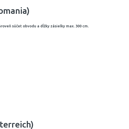
omania)
ároveň súčet obvodu a dĺžky zásielky max. 300 cm.
terreich)