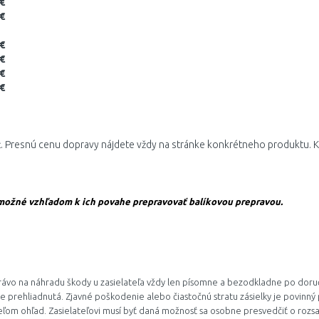
 €
 €
 €
 €
 €
 €
iť. Presnú cenu dopravy nájdete vždy na stránke konkrétneho produktu. 
 možné vzhľadom k ich povahe prepravovať balíkovou prepravou.
ávo na náhradu škody u zasielateľa vždy len písomne a bezodkladne po doručen
lne prehliadnutá. Zjavné poškodenie alebo čiastočnú stratu zásielky je povinný 
teľom ohľad. Zasielateľovi musí byť daná možnosť sa osobne presvedčiť o rozs