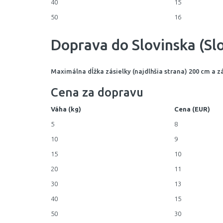
40
15
50
16
Doprava do Slovinska (Slo
Maximálna dĺžka zásielky (najdlhšia strana) 200 cm a z
Cena za dopravu
Váha (kg)
Cena (EUR)
5
8
10
9
15
10
20
11
30
13
40
15
50
30