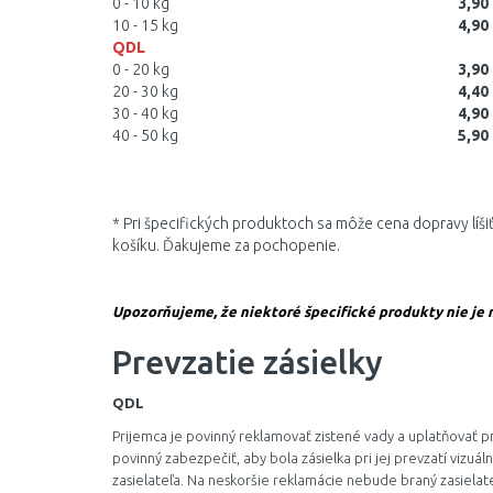
0 - 10 kg
3,90
10 - 15 kg
4,90
QDL
0 - 20 kg
3,90
20 - 30 kg
4,40
30 - 40 kg
4,90
40 - 50 kg
5,90
* Pri špecifických produktoch sa môže cena dopravy líš
košíku. Ďakujeme za pochopenie.
Upozorňujeme, že niektoré špecifické produkty nie je
Prevzatie zásielky
QDL
Prijemca je povinný reklamovať zistené vady a uplatňovať pr
povinný zabezpečiť, aby bola zásielka pri jej prevzatí vizuá
zasielateľa. Na neskoršie reklamácie nebude braný zasiela