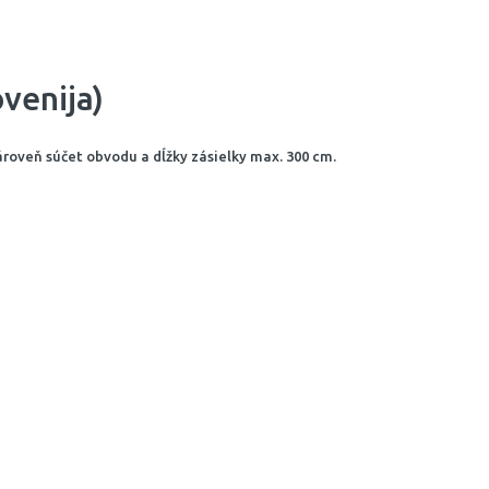
venija)
ároveň súčet obvodu a dĺžky zásielky max. 300 cm.