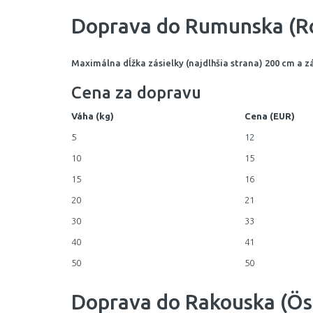
Doprava do Rumunska (R
Maximálna dĺžka zásielky (najdlhšia strana) 200 cm a z
Cena za dopravu
Váha (kg)
Cena (EUR)
5
12
10
15
15
16
20
21
30
33
40
41
50
50
Doprava do Rakouska (Ös