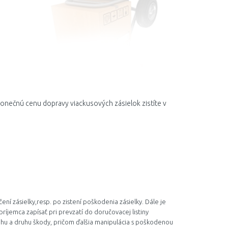
Konečnú cenu dopravy viackusových zásielok zistíte v
í zásielky,resp. po zistení poškodenia zásielky. Dále je
príjemca zapísať pri prevzatí do doručovacej listiny
ahu a druhu škody, pričom ďalšia manipulácia s poškodenou