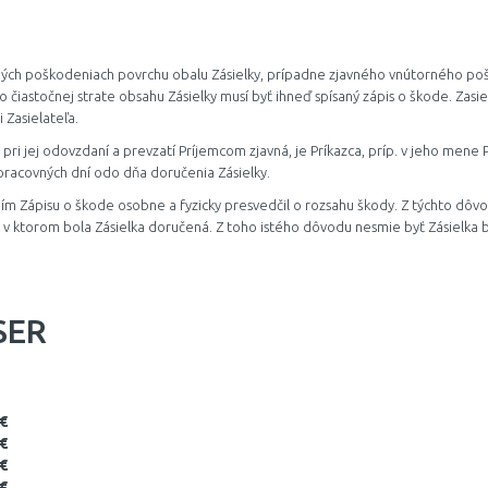
rejmých poškodeniach povrchu obalu Zásielky, prípadne zjavného vnútorného p
čiastočnej strate obsahu Zásielky musí byť ihneď spísaný zápis o škode. Zasiela
 Zasielateľa.
pri jej odovzdaní a prevzatí Príjemcom zjavná, je Príkazca, príp. v jeho mene 
 pracovných dní odo dňa doručenia Zásielky.
ním Zápisu o škode osobne a fyzicky presvedčil o rozsahu škody. Z týchto dôvod
v ktorom bola Zásielka doručená. Z toho istého dôvodu nesmie byť Zásielka be
SER
 €
 €
 €
 €