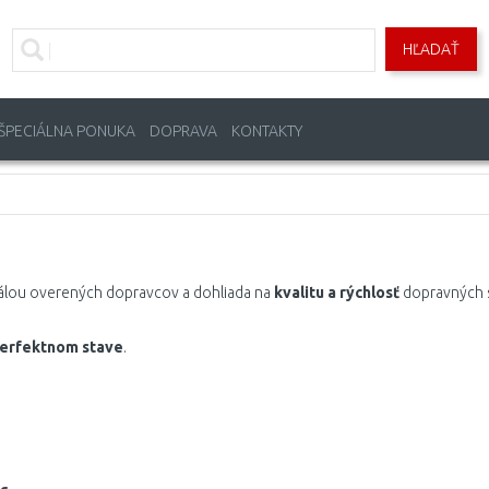
HĽADAŤ
ŠPECIÁLNA PONUKA
DOPRAVA
KONTAKTY
álou overených dopravcov a dohliada na
kvalitu a rýchlosť
dopravných 
perfektnom stave
.