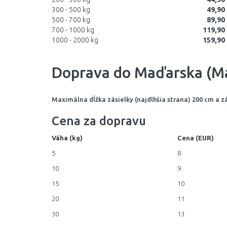
300 - 500 kg
49,90
500 - 700 kg
89,90
700 - 1000 kg
119,90
1000 - 2000 kg
159,90
Doprava do Maďarska (M
Maximálna dĺžka zásielky (najdlhšia strana) 200 cm a z
Cena za dopravu
Váha (kg)
Cena (EUR)
5
8
10
9
15
10
20
11
30
13