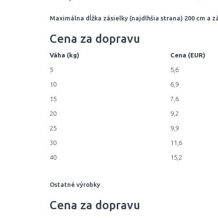
Maximálna dĺžka zásielky (najdlhšia strana) 200 cm a z
Cena za dopravu
Váha (kg)
Cena (EUR)
5
5,6
10
6,9
15
7,6
20
9,2
25
9,9
30
11,6
40
15,2
Ostatné výrobky
Cena za dopravu