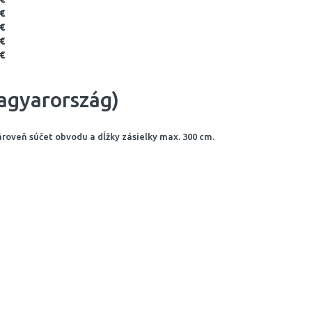
 €
 €
 €
 €
agyarország)
ároveň súčet obvodu a dĺžky zásielky max. 300 cm.