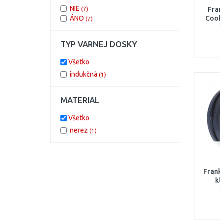
NIE
(7)
Fra
ÁNO
Cook
(7)
TYP VARNEJ DOSKY
Všetko
indukčná
(1)
MATERIAL
Všetko
nerez
(1)
Fran
k