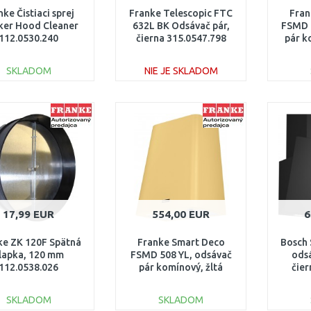
nke Čistiaci sprej
Franke Telescopic FTC
Fran
er Hood Cleaner
632L BK Odsávač pár,
FSMD 
112.0530.240
čierna 315.0547.798
pár k
3
SKLADOM
NIE JE SKLADOM
DO KOŠÍKA
DO KOŠÍKA
Porovnať
Porovnať
17,99 EUR
554,00 EUR
6
ke ZK 120F Spätná
Franke Smart Deco
Bosch 
lapka, 120 mm
FSMD 508 YL, odsávač
ods
112.0538.026
pár komínový, žltá
čier
335.0530.202
SKLADOM
SKLADOM