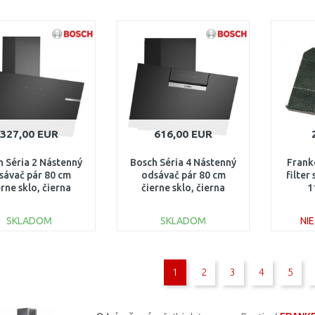
DO KOŠÍKA
DO KOŠÍKA
Porovnať
Porovnať
327,00 EUR
616,00 EUR
h Séria 2 Nástenný
Bosch Séria 4 Nástenný
Frank
sávač pár 80 cm
odsávač pár 80 cm
filter
erne sklo, čierna
čierne sklo, čierna
1
DWK85DK60
DWK87FN60
SKLADOM
SKLADOM
NI
DO KOŠÍKA
DO KOŠÍKA
1
2
3
4
5
Porovnať
Porovnať