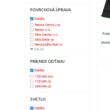
POVRCHOVÁ ÚPRAVA
Všetko
Nerez čierny
(18)
Nerez
(14)
Fran
Sklo čierne
(11)
Sklo biele
(4)
život
Nerez/sklo biel
(3)
uhl
ĎALŠIE
Sklo
(3)
Nerez biely
(2)
Nerez hnedý
(1)
PRIEMER ODŤAHU
Nerez/sklo
(1)
Nerez/sklo čierne
(1)
Všetko
150 mm
(84)
120 mm
(9)
200 mm
(8)
SVETLO
Všetko