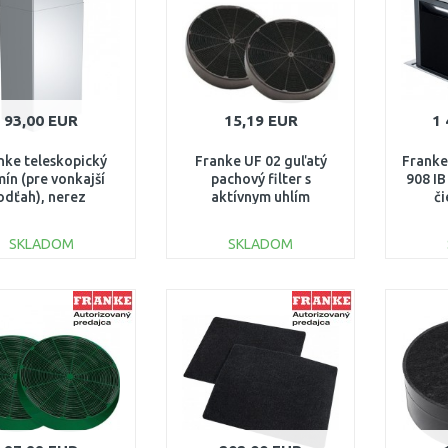
93,00 EUR
15,19 EUR
1 
nke teleskopický
Franke UF 02 guľatý
Frank
ín (pre vonkajší
pachový filter s
908 IB
odťah), nerez
aktívnym uhlím
či
112.0197.447
112.0067.942
1
SKLADOM
SKLADOM
DO KOŠÍKA
DO KOŠÍKA
Porovnať
Porovnať