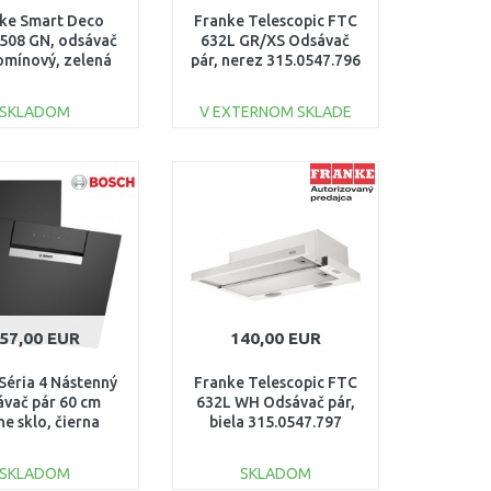
ke Smart Deco
Franke Telescopic FTC
508 GN, odsávač
632L GR/XS Odsávač
omínový, zelená
pár, nerez 315.0547.796
35.0530.200
SKLADOM
V EXTERNOM SKLADE
DO KOŠÍKA
DO KOŠÍKA
Porovnať
Porovnať
57,00 EUR
140,00 EUR
Séria 4 Nástenný
Franke Telescopic FTC
ávač pár 60 cm
632L WH Odsávač pár,
ne sklo, čierna
biela 315.0547.797
DWK67FN60
SKLADOM
SKLADOM