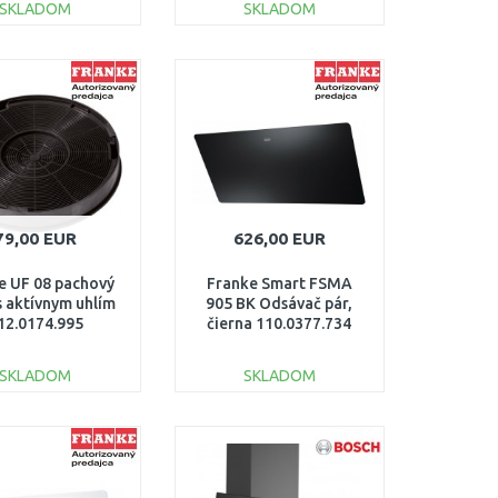
SKLADOM
SKLADOM
DO KOŠÍKA
DO KOŠÍKA
Porovnať
Porovnať
79,00 EUR
626,00 EUR
e UF 08 pachový
Franke Smart FSMA
 s aktívnym uhlím
905 BK Odsávač pár,
12.0174.995
čierna 110.0377.734
SKLADOM
SKLADOM
DO KOŠÍKA
DO KOŠÍKA
Porovnať
Porovnať