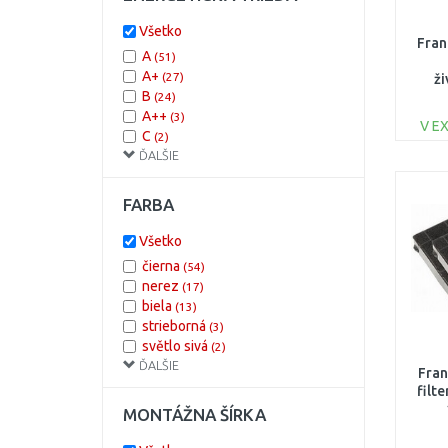
Všetko
Fran
A
(51)
A+
(27)
ži
B
(24)
A++
(3)
V E
C
(2)
ĎALŠIE
D
(1)
FARBA
Všetko
čierna
(54)
nerez
(17)
biela
(13)
strieborná
(3)
světlo sivá
(2)
ĎALŠIE
zelená
(2)
Fran
hnedá
(1)
filt
modrá
(1)
MONTÁŽNA ŠÍRKA
ružová
(1)
sivá
(1)