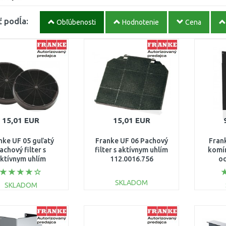
ť podĺa:
Obľúbenosti
Hodnotenie
Cena
15,01 EUR
15,01 EUR
nke UF 05 guľatý
Franke UF 06 Pachový
Fran
achový filter s
filter s aktívnym uhlím
komín
ktívnym uhlím
112.0016.756
od
112.0016.755
1
SKLADOM
SKLADOM
DO KOŠÍKA
DO KOŠÍKA
Porovnať
Porovnať