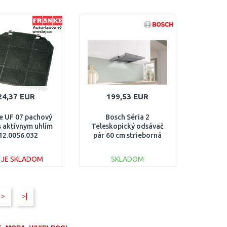
DO KOŠÍKA
DO KOŠÍKA
Porovnať
Porovnať
24,37 EUR
199,53 EUR
e UF 07 pachový
Bosch Séria 2
 s aktívnym uhlím
Teleskopický odsávač
12.0056.032
pár 60 cm strieborná
metalíza DFL064W53
E JE SKLADOM
SKLADOM
DO KOŠÍKA
DO KOŠÍKA
>
>|
Porovnať
Porovnať