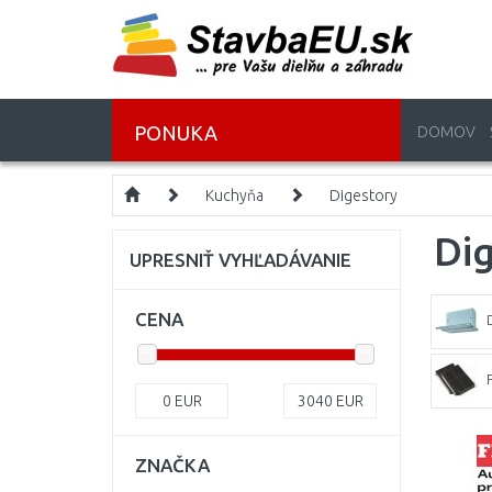
PONUKA
DOMOV
Kuchyňa
Digestory
Di
UPRESNIŤ VYHĽADÁVANIE
CENA
F
0
EUR
3040
EUR
ZNAČKA