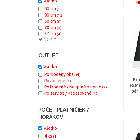
Všetko
N
žltá
(1)
60 cm
(18)
90 cm
(12)
50 cm
(9)
70 cm
(5)
37 cm
(4)
ĎALŠIE
80 cm
(2)
40 cm
(1)
52,2 cm
(1)
OUTLET
88 cm
(1)
Všetko
Poškodený obal
(4)
Fr
Rozbalené
(3)
FSMD
Poškodené / Neúplné balenie
(2)
pár
Po servise / Repasované
(1)
POČET PLATNIČIEK /
HORÁKOV
Všetko
4 ks
(1)