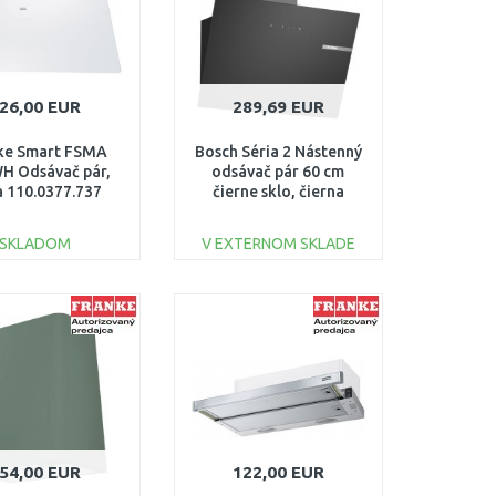
26,00 EUR
289,69 EUR
ke Smart FSMA
Bosch Séria 2 Nástenný
H Odsávač pár,
odsávač pár 60 cm
a 110.0377.737
čierne sklo, čierna
SKLADOM
V EXTERNOM SKLADE
DO KOŠÍKA
DO KOŠÍKA
Porovnať
Porovnať
54,00 EUR
122,00 EUR