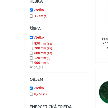
HĹBKA
Všetko
35 cm
(1)
ŠÍRKA
Všetko
Fra
kom
830 mm
(15)
700 mm
(13)
600 mm
(10)
520 mm
(9)
900 mm
(9)
ĎALŠIE
420 mm
(4)
800 mm
(4)
1600 mm
(1)
OBJEM
1800 mm
(1)
Všetko
0,25 l
(1)
ENERGETICKÁ TRIEDA