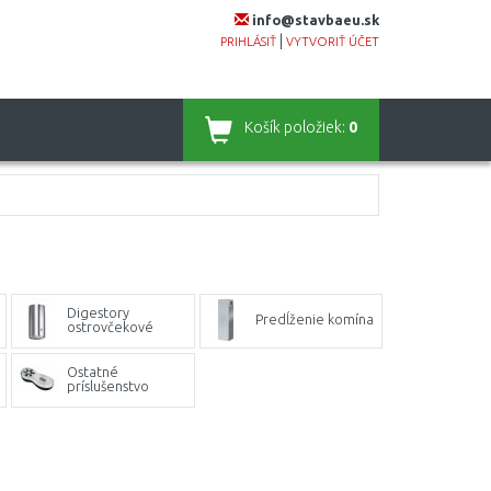
info@stavbaeu.sk
|
PRIHLÁSIŤ
VYTVORIŤ ÚČET
Košík
položiek:
0
Digestory
Predĺženie komína
ostrovčekové
Ostatné
príslušenstvo