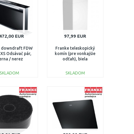
472,00 EUR
97,99 EUR
e downdraft FDW
Franke teleskopický
 XS Odsávač pár,
komín (pre vonkajšie
erna / nerez
odťah), biela
10.0365.588
112.0285.280
SKLADOM
SKLADOM
DO KOŠÍKA
DO KOŠÍKA
Porovnať
Porovnať