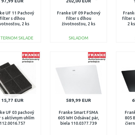
97,99 EUR
202,00 EUR
ke UF 11 Pachový
Franke UF 09 Pachový
Frank
filter s dlhou
filter s dlhou
filter
votnosťou, 2 ks
životnosťou, 2 ks
2 k
112.0174.994
112.0262.703
XTERNOM SKLADE
SKLADOM
DO KOŠÍKA
DO KOŠÍKA
Porovnať
Porovnať
15,77 EUR
589,99 EUR
6
ke UF 03 pachový
Franke Smart FSMA
Fran
er s aktívnym uhlím
605 WH Odsávač pár,
805 
112.0016.757
biela 110.0377.739
čier