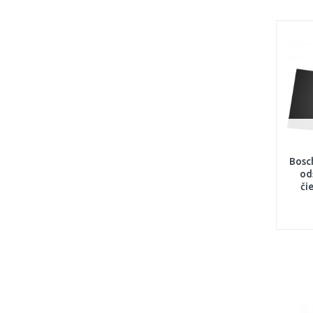
Bosc
od
či