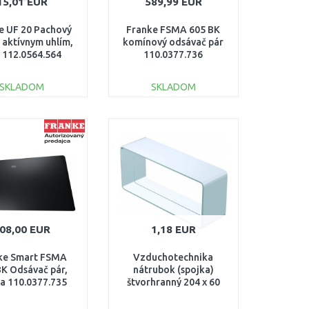
15,01 EUR
589,99 EUR
e UF 20 Pachový
Franke FSMA 605 BK
 s aktívnym uhlím,
komínový odsávač pár
s 112.0564.564
110.0377.736
SKLADOM
SKLADOM
DO KOŠÍKA
DO KOŠÍKA
Porovnať
Porovnať
08,00 EUR
1,18 EUR
ke Smart FSMA
Vzduchotechnika
BK Odsávač pár,
nátrubok (spojka)
na 110.0377.735
štvorhranný 204 x 60
mm KZ 20/6