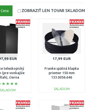
ZOBRAZIŤ LEN TOVAR
SKLADOM
Cena
97,99 EUR
17,99 EUR
ke teleskopický
Franke spätná klapka
 (pre vonkajšie
priemer 150 mm
ťah), čierna
133.0056.646
12.0285.288
SKLADOM
SKLADOM
DO KOŠÍKA
DO KOŠÍKA
Porovnať
Porovnať