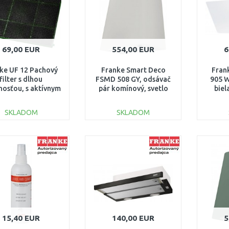
69,00 EUR
554,00 EUR
6
ke UF 12 Pachový
Franke Smart Deco
Fran
filter s dlhou
FSMD 508 GY, odsávač
905 W
nosťou, s aktívnym
pár komínový, svetlo
biel
ím 112.0174.992
šedá 335.0530.199
SKLADOM
SKLADOM
DO KOŠÍKA
DO KOŠÍKA
Porovnať
Porovnať
15,40 EUR
140,00 EUR
5