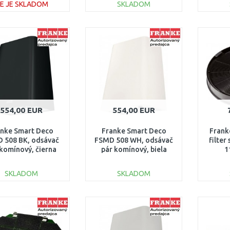
IE JE SKLADOM
SKLADOM
DO KOŠÍKA
DO KOŠÍKA
Porovnať
Porovnať
554,00 EUR
554,00 EUR
anke Smart Deco
Franke Smart Deco
Frank
 508 BK, odsávač
FSMD 508 WH, odsávač
filter
 komínový, čierna
pár komínový, biela
1
335.0528.006
335.0528.005
SKLADOM
SKLADOM
DO KOŠÍKA
DO KOŠÍKA
Porovnať
Porovnať