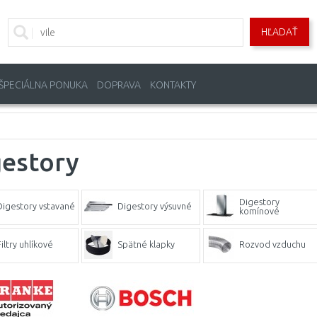
HĽADAŤ
ŠPECIÁLNA PONUKA
DOPRAVA
KONTAKTY
gestory
Digestory
Digestory vstavané
Digestory výsuvné
komínové
iltry uhlíkové
Spätné klapky
Rozvod vzduchu