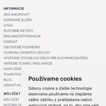
INFORMÁCIE
AKO NAKUPOVAŤ
DOPRAVNÉ SLUŽBY
O NÁS
PLATOBNÉ METÓDY
REKLAMAČNÝ PORIADOK
KONTAKT
OBCHODNÉ PODMIENKY
OCHRANA OSOBNÝCH ÚDAJOV
VYVŔTANIE OTVORU DO DREZU PRE KUCHYNSKÚ BATÉRIU
VRÁTENIE TOVARU / REKLAMÁCIE
MAPA STRÁNOK
TOVAR PODĽA ZNAČIEK
Používame cookies
BLOG
UPRAVIŤ MOJE PREDVOĽBY COOKIES
Súbory cookie a ďalšie technológie
sledovania používame na zlepšenie
MÔJ ÚČET
vášho zážitku z prehliadania našich
MÔJ ÚČET
webových stránok, na to, aby sme vám
HISTÓRIA OBJEDNÁVOK