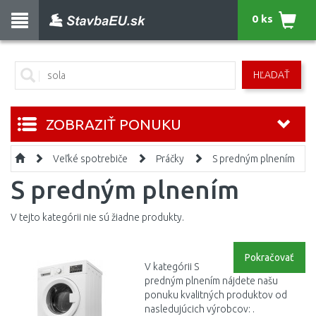
0 ks
HĽADAŤ
ZOBRAZIŤ PONUKU
Veľké spotrebiče
Práčky
S predným plnením
S predným plnením
V tejto kategórii nie sú žiadne produkty.
Pokračovať
V kategórii S
predným plnením nájdete našu
ponuku kvalitných produktov od
nasledujúcich výrobcov: .