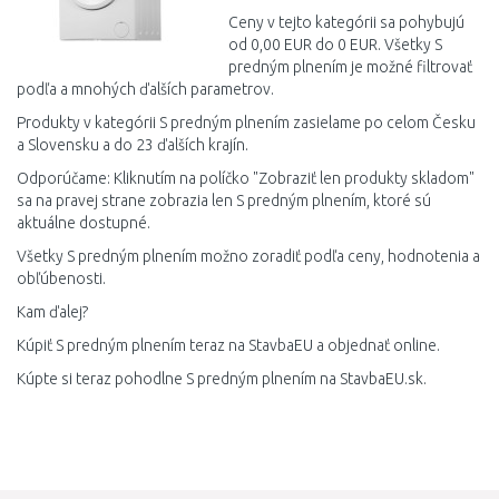
Ceny v tejto kategórii sa pohybujú
od 0,00 EUR do 0 EUR. Všetky S
predným plnením je možné filtrovať
podľa a mnohých ďalších parametrov.
Produkty v kategórii S predným plnením zasielame po celom Česku
a Slovensku a do 23 ďalších krajín.
Odporúčame: Kliknutím na políčko "Zobraziť len produkty skladom"
sa na pravej strane zobrazia len S predným plnením, ktoré sú
aktuálne dostupné.
Všetky S predným plnením možno zoradiť podľa ceny, hodnotenia a
obľúbenosti.
Kam ďalej?
Kúpiť S predným plnením teraz na StavbaEU a objednať online.
Kúpte si teraz pohodlne S predným plnením na StavbaEU.sk.