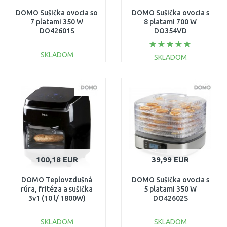
DOMO Sušička ovocia so
DOMO Sušička ovocia s
7 platami 350 W
8 platami 700 W
DO42601S
DO354VD
SKLADOM
SKLADOM
DO KOŠÍKA
DO KOŠÍKA
Porovnať
Porovnať
100,18 EUR
39,99 EUR
DOMO Teplovzdušná
DOMO Sušička ovocia s
rúra, fritéza a sušička
5 platami 350 W
3v1 (10 l/ 1800W)
DO42602S
DO534FR
SKLADOM
SKLADOM