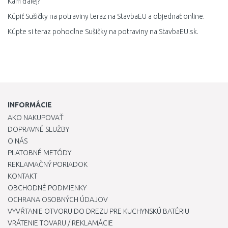
Kam ďalej?
Kúpiť Sušičky na potraviny teraz na StavbaEU a objednať online.
Kúpte si teraz pohodlne Sušičky na potraviny na StavbaEU.sk.
INFORMÁCIE
AKO NAKUPOVAŤ
DOPRAVNÉ SLUŽBY
O NÁS
PLATOBNÉ METÓDY
REKLAMAČNÝ PORIADOK
KONTAKT
OBCHODNÉ PODMIENKY
OCHRANA OSOBNÝCH ÚDAJOV
VYVŔTANIE OTVORU DO DREZU PRE KUCHYNSKÚ BATÉRIU
VRÁTENIE TOVARU / REKLAMÁCIE