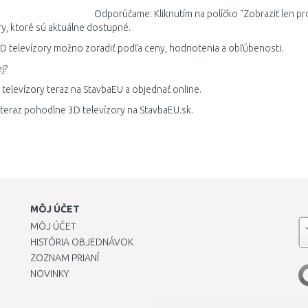
Odporúčame: Kliknutím na políčko "Zobraziť len pr
ry, ktoré sú aktuálne dostupné.
D televízory možno zoradiť podľa ceny, hodnotenia a obľúbenosti.
j?
 televízory teraz na StavbaEU a objednať online.
 teraz pohodlne 3D televízory na StavbaEU.sk.
MÔJ ÚČET
MÔJ ÚČET
HISTÓRIA OBJEDNÁVOK
ZOZNAM PRIANÍ
NOVINKY