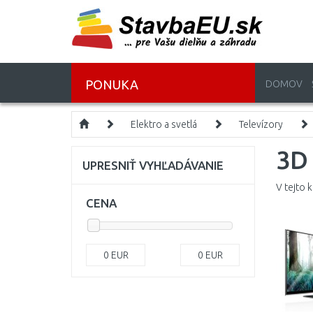
PONUKA
DOMOV
Elektro a svetlá
Televízory
3D 
UPRESNIŤ VYHĽADÁVANIE
V tejto 
CENA
0
EUR
0
EUR