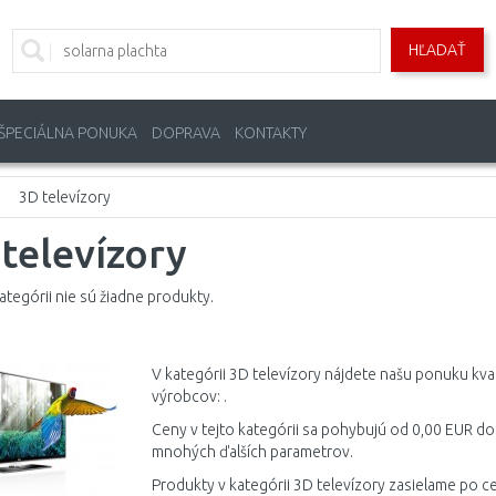
HĽADAŤ
ŠPECIÁLNA PONUKA
DOPRAVA
KONTAKTY
3D televízory
televízory
kategórii nie sú žiadne produkty.
V kategórii 3D televízory nájdete našu ponuku kv
výrobcov: .
Ceny v tejto kategórii sa pohybujú od 0,00 EUR do 
mnohých ďalších parametrov.
Produkty v kategórii 3D televízory zasielame po ce