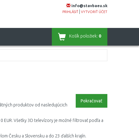
info@stavbaeu.sk
|
PRIHLÁSIŤ
VYTVORIŤ ÚČET
Košík
položiek:
0
Pokračovať
alitných produktov od nasledujúcich
0 EUR. Všetky 3D televízory je možné filtrovať podľa a
lom Česku a Slovensku a do 23 ďalších krajín.