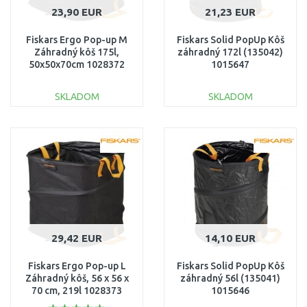
23,90 EUR
21,23 EUR
Fiskars Ergo Pop-up M
Fiskars Solid PopUp Kôš
Záhradný kôš 175l,
záhradný 172l (135042)
50x50x70cm 1028372
1015647
SKLADOM
SKLADOM
DO KOŠÍKA
DO KOŠÍKA
Porovnať
Porovnať
29,42 EUR
14,10 EUR
Fiskars Ergo Pop-up L
Fiskars Solid PopUp Kôš
Záhradný kôš, 56 x 56 x
záhradný 56l (135041)
70 cm, 219l 1028373
1015646