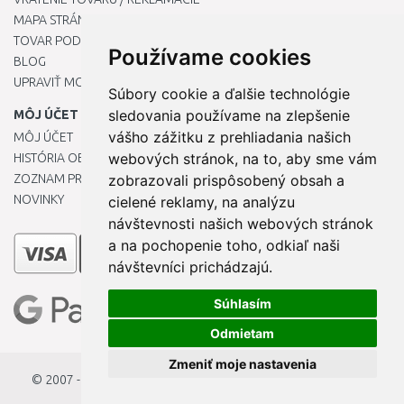
MAPA STRÁNOK
TOVAR PODĽA ZNAČIEK
Používame cookies
BLOG
UPRAVIŤ MOJE PREDVOĽBY COOKIES
Súbory cookie a ďalšie technológie
sledovania používame na zlepšenie
MÔJ ÚČET
vášho zážitku z prehliadania našich
MÔJ ÚČET
webových stránok, na to, aby sme vám
HISTÓRIA OBJEDNÁVOK
ZOZNAM PRIANÍ
zobrazovali prispôsobený obsah a
NOVINKY
cielené reklamy, na analýzu
návštevnosti našich webových stránok
a na pochopenie toho, odkiaľ naši
návštevníci prichádzajú.
Súhlasím
Odmietam
Zmeniť moje nastavenia
© 2007 - 2026
StavbaEU.sk