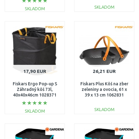
SKLADOM
SKLADOM
DO KOŠÍKA
DO KOŠÍKA
Porovnať
Porovnať
17,90 EUR
26,21 EUR
Fiskars Ergo Pop-up S
Fiskars Plus Kôš na zber
Záhradný kôš 73l,
zeleniny a ovocia, 61 x
40x40x46cm 1028371
39 x 13 cm 1062831
SKLADOM
SKLADOM
DO KOŠÍKA
DO KOŠÍKA
Porovnať
Porovnať