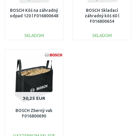
BOSCH Kôš na záhradný
BOSCH Skladací
odpad 120 l F016800648
záhradný kôš 60 l
F016800654
SKLADOM
SKLADOM
DO KOŠÍKA
DO KOŠÍKA
Porovnať
Porovnať
30,25 EUR
BOSCH Zberný vak
F016800690
V EXTERNOM SKLADE