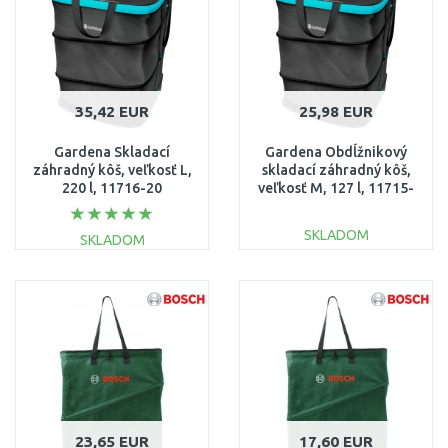
35,42 EUR
25,98 EUR
Gardena Skladací
Gardena Obdĺžnikový
záhradný kôš, veľkosť L,
skladací záhradný kôš,
220 l, 11716-20
veľkosť M, 127 l, 11715-
20
SKLADOM
SKLADOM
DO KOŠÍKA
DO KOŠÍKA
Porovnať
Porovnať
23,65 EUR
17,60 EUR