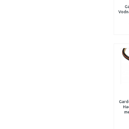
Ga
Vodn
Gard
Had
me