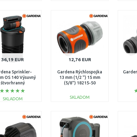
DO KOŠÍKA
DO KOŠÍKA
Porovnať
Porovnať
36,19 EUR
12,76 EUR
dena Sprinkler-
Gardena Rýchlospojka
Garden
em OS 140 Výsuvný
13 mm (1/2 ") 15 mm
štvorhranný
(5/8") 18215-50
ažďovač 8223-20
SKLADOM
SKLADOM
DO KOŠÍKA
DO KOŠÍKA
Porovnať
Porovnať