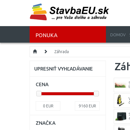
PONUKA
DOMOV
Záhrada
Zá
UPRESNIŤ VYHĽADÁVANIE
CENA
č
0
EUR
9160
EUR
ZNAČKA