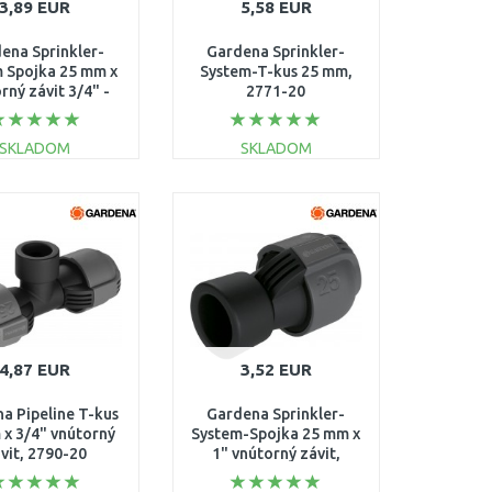
3,89 EUR
5,58 EUR
ena Sprinkler-
Gardena Sprinkler-
 Spojka 25 mm x
System-T-kus 25 mm,
rný závit 3/4" -
2771-20
2761-20
SKLADOM
SKLADOM
DO KOŠÍKA
DO KOŠÍKA
Porovnať
Porovnať
4,87 EUR
3,52 EUR
a Pipeline T-kus
Gardena Sprinkler-
 x 3/4" vnútorný
System-Spojka 25 mm x
vit, 2790-20
1" vnútorný závit,
2762-20