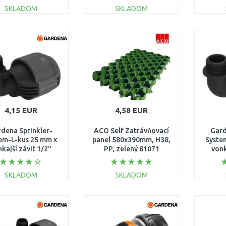
SKLADOM
SKLADOM
DO KOŠÍKA
DO KOŠÍKA
Porovnať
Porovnať
4,15 EUR
4,58 EUR
dena Sprinkler-
ACO Self Zatrávňovací
Gard
em-L-kus 25 mm x
panel 580x390mm, H38,
Syste
kajší závit 1/2"
PP, zelený 81071
vonk
2780-20
SKLADOM
SKLADOM
DO KOŠÍKA
DO KOŠÍKA
Porovnať
Porovnať