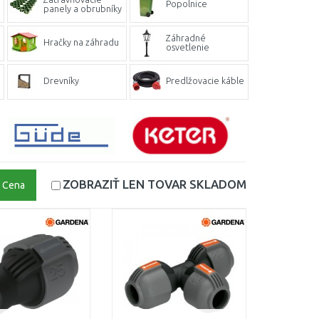
Popolnice
panely a obrubníky
Záhradné
Hračky na záhradu
osvetlenie
Drevníky
Predlžovacie káble
ZOBRAZIŤ LEN TOVAR
SKLADOM
Cena