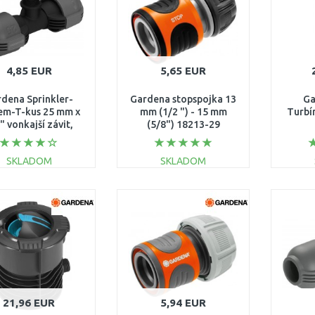
4,85 EUR
5,65 EUR
dena Sprinkler-
Gardena stopspojka 13
Ga
em-T-kus 25 mm x
mm (1/2 ") - 15 mm
Turbí
" vonkajší závit,
(5/8") 18213-29
2786-20
SKLADOM
SKLADOM
DO KOŠÍKA
DO KOŠÍKA
Porovnať
Porovnať
21,96 EUR
5,94 EUR