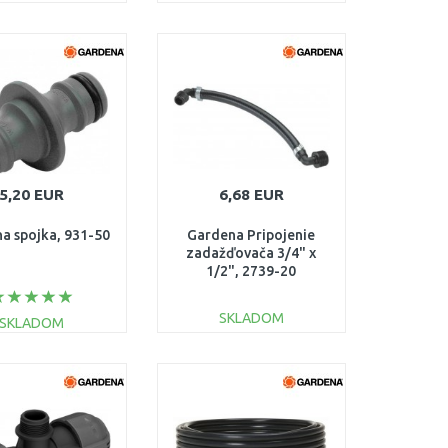
DO KOŠÍKA
DO KOŠÍKA
Porovnať
Porovnať
5,20 EUR
6,68 EUR
a spojka, 931-50
Gardena Pripojenie
zadažďovača 3/4" x
1/2", 2739-20
SKLADOM
SKLADOM
DO KOŠÍKA
DO KOŠÍKA
Porovnať
Porovnať