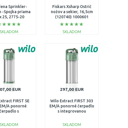
ena Sprinkler-
Fiskars Xsharp Ostrič
 -Spojka priama
nožov a sekier, 16,5cm
x 25, 2775-20
(120740) 1000601
SKLADOM
SKLADOM
DO KOŠÍKA
DO KOŠÍKA
Porovnať
Porovnať
07,00 EUR
297,00 EUR
Extract FIRST SE
Wilo Extract FIRST 303
 EM/A ponorné
EM/A ponorné čerpadlo
čerpadlo s
s integrovanou
grovanou riad.
riadiacou jednotkou
otkou 6093857
6093855
SKLADOM
SKLADOM