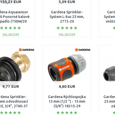
133,21 EUR
5,09 EUR
dena Aquasensor
Gardena Sprinkler-
Gard
0 Ponorné kalové
System L-kus 25 mm,
System
rpadlo (750W/20
2773-20
vnúto
00l/h) 9044-20
SKLADOM
SKLADOM
DO KOŠÍKA
DO KOŠÍKA
Porovnať
Porovnať
9,77 EUR
4,60 EUR
dena Sprinkler-
Gardena Rýchlospojka
Garden
tem odvodňovací
13 mm (1/2 ") - 15 mm
25 mm
il, 3/4", 2760-37
(5/8") 18215-29
zá