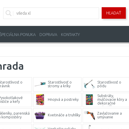
HĽADAŤ
ŠPECIÁLNA PONUKA
DOPRAVA
KONTAKTY
hrada
Starostlivosť o
Starostlivosť o
Starostlivosť o
trávnik
stromy a kríky
pôdu
Substráty,
Vysokotlakové
Hnojivá a postreky
mulčovacie kôry a
ističe a kefy
dekoračné
materiály
Skleníky, pareniská
Zavlažovanie a
Kvetináče a truhlíky
a kompostéry
umývanie
Vonkajšie sušiaky