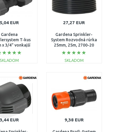
5,04 EUR
27,27 EUR
Gardena
Gardena Sprinkler-
klersystem T-kus
System Rozvodná rúrka
 x 3/4" vonkajší
25mm, 25m, 2700-20
vit , 2787-20
SKLADOM
SKLADOM
DO KOŠÍKA
DO KOŠÍKA
Porovnať
Porovnať
3,44 EUR
9,38 EUR
ena Sprinkler-
Gardena Profi-System