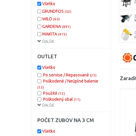
Všetko
GRUNDFOS
(52)
WILO
(65)
GARDENA
(891)
MAKITA
(473)
ĎALŠIE
FISKARS
(445)
GÜDE
(320)
OUTLET
KETER
(304)
RIWALL
(282)
Všetko
BOSCH DIY
(252)
Po servise / Repasované
(23)
Zaradi
KÄRCHER Home
(207)
Poškodené / Neúplné balenie
EINHELL
(13)
(203)
Použité
(12)
SILKY
(102)
Poškodený obal
(11)
BLACK & DECKER
(96)
ĎALŠIE
Rozbalené
(4)
SCHEPPACH
(77)
DEWALT
(76)
POČET ZUBOV NA 3 CM
AL-KO
(59)
Všetko
METABO
(58)