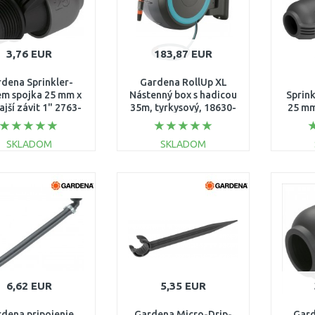
3,76 EUR
183,87 EUR
dena Sprinkler-
Gardena RollUp XL
em spojka 25 mm x
Nástenný box s hadicou
Sprin
jší závit 1" 2763-
35m, tyrkysový, 18630-
25 mm
20
20
zá
SKLADOM
SKLADOM
DO KOŠÍKA
DO KOŠÍKA
Porovnať
Porovnať
6,62 EUR
5,35 EUR
dena pripojenie
Gardena Micro-Drip-
Gard