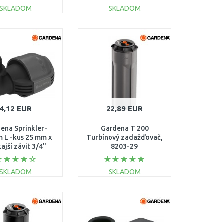
SKLADOM
SKLADOM
DO KOŠÍKA
DO KOŠÍKA
Porovnať
Porovnať
4,12 EUR
22,89 EUR
ena Sprinkler-
Gardena T 200
m L -kus 25 mm x
Turbínový zadažďovač,
ajší závit 3/4"
8203-29
2781-20
SKLADOM
SKLADOM
DO KOŠÍKA
DO KOŠÍKA
Porovnať
Porovnať