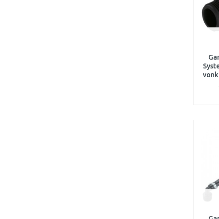
Gar
Syst
vonka
Gar