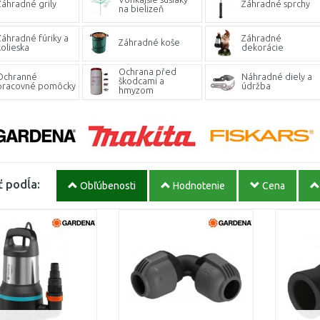
Záhradné grily
Záhradné sprchy
na bielizeň
Záhradné fúriky a
Záhradné
Záhradné koše
kolieska
dekorácie
Ochrana před
Ochranné
Náhradné diely a
škodcami a
pracovné pomôcky
údržba
hmyzom
ť podĺa:
Obľúbenosti
Hodnotenie
Cena