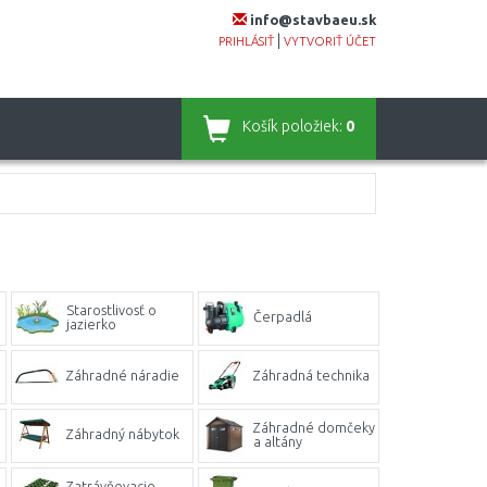
info@stavbaeu.sk
|
PRIHLÁSIŤ
VYTVORIŤ ÚČET
Košík
položiek:
0
Starostlivosť o
Čerpadlá
jazierko
Záhradné náradie
Záhradná technika
Záhradné domčeky
Záhradný nábytok
a altány
Zatrávňovacie