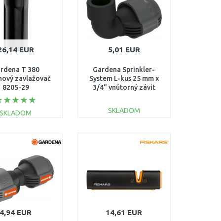
26,14 EUR
5,01 EUR
rdena T 380
Gardena Sprinkler-
nový zavlažovač
System L-kus 25 mm x
8205-29
3/4" vnútorný závit
2784-20
SKLADOM
SKLADOM
DO KOŠÍKA
DO KOŠÍKA
Porovnať
Porovnať
4,94 EUR
14,61 EUR