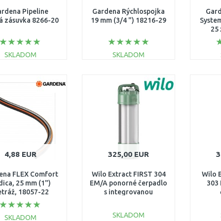
rdena Pipeline
Gardena Rýchlospojka
Gard
á zásuvka 8266-20
19 mm (3/4 ") 18216-29
System
25 
SKLADOM
SKLADOM
DO KOŠÍKA
DO KOŠÍKA
Porovnať
Porovnať
4,88 EUR
325,00 EUR
3
ena FLEX Comfort
Wilo Extract FIRST 304
Wilo 
ica, 25 mm (1")
EM/A ponorné čerpadlo
303
tráž, 18057-22
s integrovanou
riadiacou jednotkou
inte
6093856
jedn
SKLADOM
SKLADOM