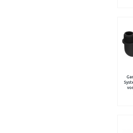
FIELDMANN
(3)
ACO
(2)
HOZELOCK
(2)
ATLAS
(2)
PANLUX
(2)
VODNÁŘ
(2)
AgroBio
(2)
HOLZMANN
(2)
LAMART
(1)
RETLUX
(1)
Gar
HAPPY GREEN
(1)
Syst
PHILIPS
(1)
von
FORESTINA
(1)
MEVA
(1)
Merabell
(1)
GARENA
(1)