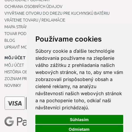
OCHRANA OSOBNÝCH ÚDAJOV
VYVŔTANIE OTVORU DO DREZU PRE KUCHYNSKÚ BATÉRIU
VRÁTENIE TOVARU / REKLAMÁCIE
MAPA STRÁNOK
TOVAR PODĽA ZNAČIEK
Používame cookies
BLOG
UPRAVIŤ MOJE PREDVOĽBY COOKIES
Súbory cookie a ďalšie technológie
sledovania používame na zlepšenie
MÔJ ÚČET
vášho zážitku z prehliadania našich
MÔJ ÚČET
webových stránok, na to, aby sme vám
HISTÓRIA OBJEDNÁVOK
ZOZNAM PRIANÍ
zobrazovali prispôsobený obsah a
NOVINKY
cielené reklamy, na analýzu
návštevnosti našich webových stránok
a na pochopenie toho, odkiaľ naši
návštevníci prichádzajú.
Súhlasím
Odmietam