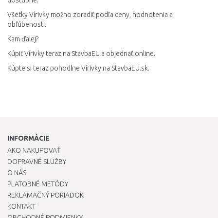
dostupné.
Všetky Vírivky možno zoradiť podľa ceny, hodnotenia a
obľúbenosti.
Kam ďalej?
Kúpiť Vírivky teraz na StavbaEU a objednať online.
Kúpte si teraz pohodlne Vírivky na StavbaEU.sk.
INFORMÁCIE
AKO NAKUPOVAŤ
DOPRAVNÉ SLUŽBY
O NÁS
PLATOBNÉ METÓDY
REKLAMAČNÝ PORIADOK
KONTAKT
OBCHODNÉ PODMIENKY