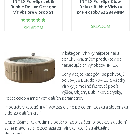
INTEX PureSpa Jet &
INTEX PureSpa Glow
Bubble Deluxe Octagon
Deluxe Bubble Vírivka
vírivka pre 6 osob S1
pre 4 osoby S2 28494NP
28462
SKLADOM
SKLADOM
DO KOŠÍKA
DO KOŠÍKA
Porovnať
Porovnať
V kategórii Vírivky nájdete našu
ponuku kvalitných produktov od
nasledujúcich výrobcov: INTEX.
Ceny v tejto kategórii sa pohybujú
od 564,88 EUR do 794 EUR. Všetky
Vírivky je možné filtrovať podľa
Výška, Objem, Bublinkové trysky,
Počet osob a mnohých ďalších parametrov.
Produkty v kategórii Vírivky zasielame po celom Česku a Slovensku
a do 23 ďalších krajín.
Odporúčame: Kliknutím na políčko "Zobraziť len produkty skladom"
sa na pravej strane zobrazia len Vírivky, ktoré sú aktuálne