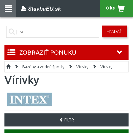
0 ks
HĽADAŤ
ZOBRAZIŤ PONUKU
Bazény a vodné športy
Vírivky
Vírivky
Vírivky
FILTR