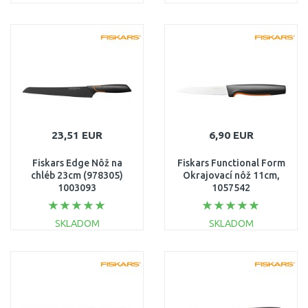
DO KOŠÍKA
DO KOŠÍKA
Porovnať
Porovnať
23,51 EUR
6,90 EUR
Fiskars Edge Nôž na
Fiskars Functional Form
chléb 23cm (978305)
Okrajovací nôž 11cm,
1003093
1057542
SKLADOM
SKLADOM
DO KOŠÍKA
DO KOŠÍKA
Porovnať
Porovnať