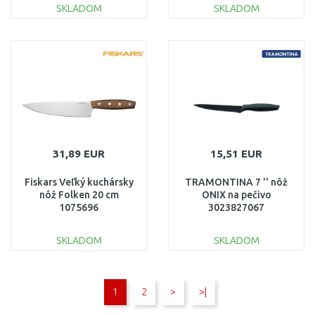
SKLADOM
SKLADOM
DO KOŠÍKA
DO KOŠÍKA
Porovnať
Porovnať
31,89 EUR
15,51 EUR
Fiskars Veľký kuchársky
TRAMONTINA 7 '' nôž
nôž Folken 20 cm
ONIX na pečivo
1075696
3023827067
SKLADOM
SKLADOM
DO KOŠÍKA
DO KOŠÍKA
1
2
>
>|
Porovnať
Porovnať