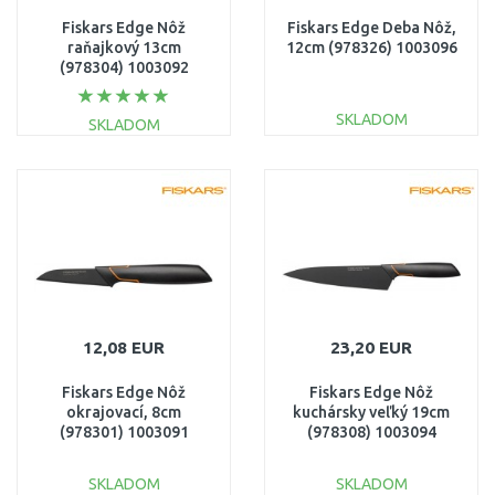
Fiskars Edge Nôž
Fiskars Edge Deba Nôž,
raňajkový 13cm
12cm (978326) 1003096
(978304) 1003092
SKLADOM
SKLADOM
DO KOŠÍKA
DO KOŠÍKA
Porovnať
Porovnať
12,08 EUR
23,20 EUR
Fiskars Edge Nôž
Fiskars Edge Nôž
okrajovací, 8cm
kuchársky veľký 19cm
(978301) 1003091
(978308) 1003094
SKLADOM
SKLADOM