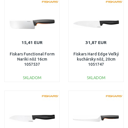
Porovnať
Porovnať
15,41 EUR
31,87 EUR
Fiskars Functional Form
Fiskars Hard Edge Veľký
Nariki nôž 16cm
kuchársky nôž, 20cm
1057537
1051747
SKLADOM
SKLADOM
DO KOŠÍKA
DO KOŠÍKA
Porovnať
Porovnať