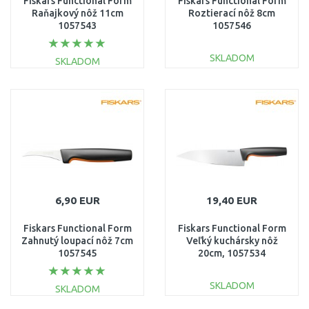
Fiskars Functional Form
Fiskars Functional Form
Raňajkový nôž 11cm
Roztierací nôž 8cm
1057543
1057546
SKLADOM
SKLADOM
DO KOŠÍKA
DO KOŠÍKA
Porovnať
Porovnať
6,90 EUR
19,40 EUR
Fiskars Functional Form
Fiskars Functional Form
Zahnutý loupací nôž 7cm
Veľký kuchársky nôž
1057545
20cm, 1057534
SKLADOM
SKLADOM