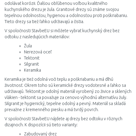
odolávať korózii. Ďalšou obľúbenou voľbou kvalitného
kuchynského drezu je žula. Granitové drezy sú známe svojou
tepelnou odolnosťou, hygienou a odolnosťou proti poškriabaniu.
Tieto drezy sa tiež ľahko udržiavajú a čistia.
V spoločnosti StavbeEU si môžete vybrať kuchynský drez bez
odtoku z nasledujúcich materiálov:
Žula
Nerezová oceľ
Tektonit
Silgranit
Keramika
Keramika je tiež odolná voči teplu a poškriabaniu a má dlhú
životnosť. Okrem toho sú keramické drezy vodotesné a ľahko sa
udržiavajú. Tektonit je odolný materiál vyrobený zo živice a sklených
vlákien - tektonit sa považuje za cenovo výhodnú alternatívu žuly.
Silgranit je hygienický, tepelne odolný a pevný. Materiál sa skladá
prevažne z kremenného piesku a má tvrdý povrch.
V spoločnosti StavbeEU nájdete aj drezy bez odtoku v rôznych
dizajnoch. K dispozícii sú tieto varianty:
Zabudovaný drez