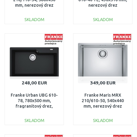
mm, nerezový drez
nerezový drez
127.0395.015
127.0539.571
SKLADOM
SKLADOM
DO KOŠÍKA
DO KOŠÍKA
Porovnať
Porovnať
248,00 EUR
349,00 EUR
Franke Urban UBG 610-
Franke Maris MRX
78, 780x500 mm,
210/610-50, 540x440
fragranitový drez,
mm, nerezový drez
matná čierna
127.0539.573
114.0700.092
SKLADOM
SKLADOM
DO KOŠÍKA
DO KOŠÍKA