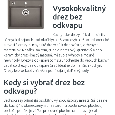
Vysokokvalitný
drez bez
odkvapu
Kuchynské drezy sú k dispozícii v
rôznych dizajnoch - od okrúhlych a štvorcových až po jednoduché
a dvojité drezy. Kuchynské drezy sú k dispozícii aj z rôznych
materiálov. Nezáleží na tom, či ide o nerezový, granitový alebo
keramický drez - každý materiál má svoje výhody a možné
nevýhody. Drezy s odkapávačom sú vhodnejšie do veľkých kuchýň,
zatiaľ čo drezy bez odkapávača sú ideálne do menších kuchýň.
Drezy bez odkapávača však ponúkajú aj ďalšie výhody.
Kedy si vybrať drez bez
odkvapu?
Jednodrezy prinášajú osobitnú výhodu úspory miesta. Sú ideálne
do kuchýň s obmedzeným priestorom a podlahovou plochou,
pretože ponúkajú väčšiu pracovnú plochu na prípravu jedál a