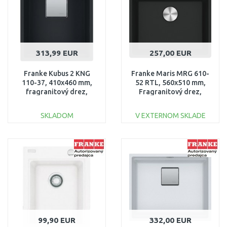
313,99 EUR
257,00 EUR
Franke Kubus 2 KNG
Franke Maris MRG 610-
110-37, 410x460 mm,
52 RTL, 560x510 mm,
fragranitový drez,
Fragranitový drez,
Matná čierna
Matná čierna
125.0670.899
114.0661.384
SKLADOM
V EXTERNOM SKLADE
DO KOŠÍKA
DO KOŠÍKA
Porovnať
Porovnať
99,90 EUR
332,00 EUR