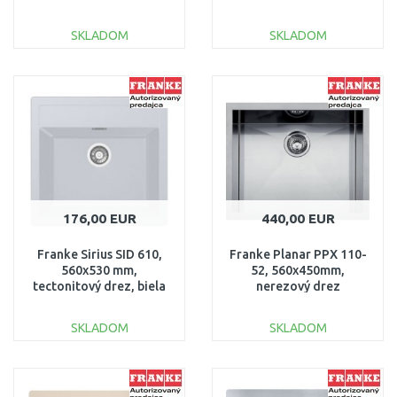
ľad 114.0700.064
SKLADOM
SKLADOM
DO KOŠÍKA
DO KOŠÍKA
Porovnať
Porovnať
176,00 EUR
440,00 EUR
Franke Sirius SID 610,
Franke Planar PPX 110-
560x530 mm,
52, 560x450mm,
tectonitový drez, biela
nerezový drez
114.0284.165
122.0203.471
SKLADOM
SKLADOM
DO KOŠÍKA
DO KOŠÍKA