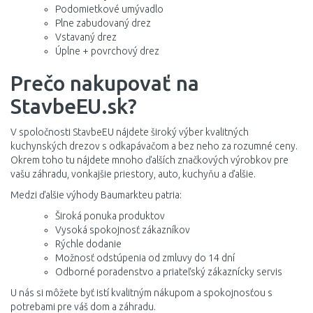
Podomietkové umývadlo
Plne zabudovaný drez
Vstavaný drez
Úplne + povrchový drez
Prečo nakupovať na
StavbeEU.sk?
V spoločnosti StavbeEU nájdete široký výber kvalitných
kuchynských drezov s odkapávačom a bez neho za rozumné ceny.
Okrem toho tu nájdete mnoho ďalších značkových výrobkov pre
vašu záhradu, vonkajšie priestory, auto, kuchyňu a ďalšie.
Medzi ďalšie výhody Baumarkteu patria:
Široká ponuka produktov
Vysoká spokojnosť zákazníkov
Rýchle dodanie
Možnosť odstúpenia od zmluvy do 14 dní
Odborné poradenstvo a priateľský zákaznícky servis
U nás si môžete byť istí kvalitným nákupom a spokojnosťou s
potrebami pre váš dom a záhradu.