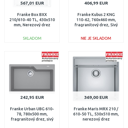
567,01 EUR
406,99 EUR
Franke Box BXX
Franke Kubus 2 KNG
210/610-40 TL, 430x510
110-62, 760x460 mm,
mm, Nerezový drez
fragranitový drez, Sivý
127.0369.288
kameň 125.0512.518
SKLADOM
NIE JE SKLADOM
DO KOŠÍKA
DO KOŠÍKA
Porovnať
Porovnať
242,95 EUR
369,00 EUR
Franke Urban UBG 610-
Franke Maris MRX 210 /
78, 780x500 mm,
610-50 TL, 530x510 mm,
fragranitový drez, sivý
nerezový drez
kameň 114.0700.094
127.0539.574