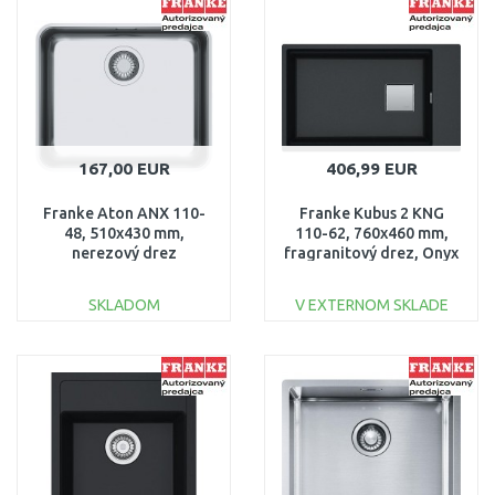
Porovnať
Porovnať
167,00 EUR
406,99 EUR
Franke Aton ANX 110-
Franke Kubus 2 KNG
48, 510x430 mm,
110-62, 760x460 mm,
nerezový drez
fragranitový drez, Onyx
122.0204.649
125.0512.515
SKLADOM
V EXTERNOM SKLADE
DO KOŠÍKA
DO KOŠÍKA
Porovnať
Porovnať