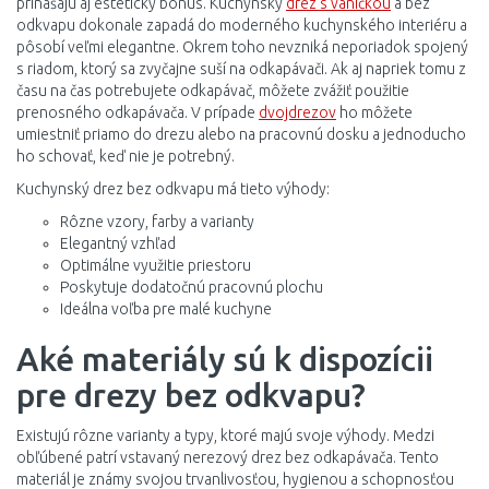
prinášajú aj estetický bonus. Kuchynský
drez s vaničkou
a bez
odkvapu dokonale zapadá do moderného kuchynského interiéru a
pôsobí veľmi elegantne. Okrem toho nevzniká neporiadok spojený
s riadom, ktorý sa zvyčajne suší na odkapávači. Ak aj napriek tomu z
času na čas potrebujete odkapávač, môžete zvážiť použitie
prenosného odkapávača. V prípade
dvojdrezov
ho môžete
umiestniť priamo do drezu alebo na pracovnú dosku a jednoducho
ho schovať, keď nie je potrebný.
Kuchynský drez bez odkvapu má tieto výhody:
Rôzne vzory, farby a varianty
Elegantný vzhľad
Optimálne využitie priestoru
Poskytuje dodatočnú pracovnú plochu
Ideálna voľba pre malé kuchyne
Aké materiály sú k dispozícii
pre drezy bez odkvapu?
Existujú rôzne varianty a typy, ktoré majú svoje výhody. Medzi
obľúbené patrí vstavaný nerezový drez bez odkapávača. Tento
materiál je známy svojou trvanlivosťou, hygienou a schopnosťou