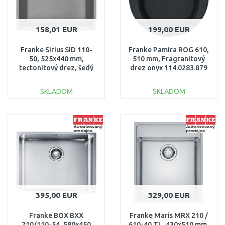
158,01 EUR
199,00 EUR
Franke Sirius SID 110-
Franke Pamira ROG 610,
50, 525x440 mm,
510 mm, Fragranitový
tectonitový drez, šedý
drez onyx 114.0283.879
125.0582.205
SKLADOM
SKLADOM
DO KOŠÍKA
DO KOŠÍKA
Porovnať
Porovnať
395,00 EUR
329,00 EUR
Franke BOX BXX
Franke Maris MRX 210 /
210/110-54, 580x450
610-40 TL, 430x510 mm,