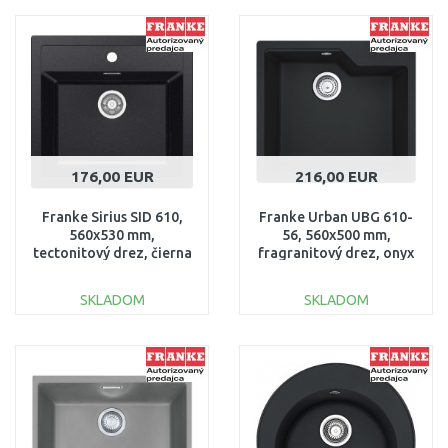
DO KOŠÍKA
DO KOŠÍKA
Porovnať
Porovnať
176,00 EUR
216,00 EUR
Franke Sirius SID 610,
Franke Urban UBG 610-
560x530 mm,
56, 560x500 mm,
tectonitový drez, čierna
fragranitový drez, onyx
114.0264.011
114.0700.067
SKLADOM
SKLADOM
DO KOŠÍKA
DO KOŠÍKA
Porovnať
Porovnať