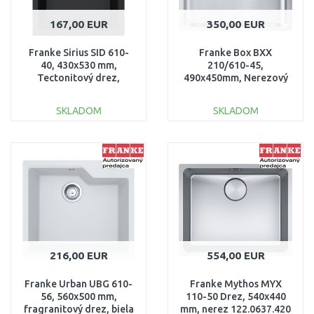
167,00 EUR
350,00 EUR
Franke Sirius SID 610-
Franke Box BXX
40, 430x530 mm,
210/610-45,
Tectonitový drez,
490x450mm, Nerezový
Čierna 114.0503.041
drez 127.0369.288
SKLADOM
SKLADOM
DO KOŠÍKA
DO KOŠÍKA
Porovnať
Porovnať
216,00 EUR
554,00 EUR
Franke Urban UBG 610-
Franke Mythos MYX
56, 560x500 mm,
110-50 Drez, 540x440
fragranitový drez, biela
mm, nerez 122.0637.420