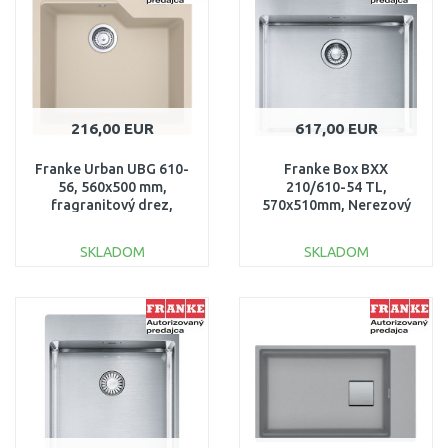
Porovnať
Porovnať
216,00 EUR
617,00 EUR
Franke Urban UBG 610-
Franke Box BXX
56, 560x500 mm,
210/610-54 TL,
fragranitový drez,
570x510mm, Nerezový
pieskový melír
drez 127.0369.295
114.0582.780
SKLADOM
SKLADOM
DO KOŠÍKA
DO KOŠÍKA
Porovnať
Porovnať