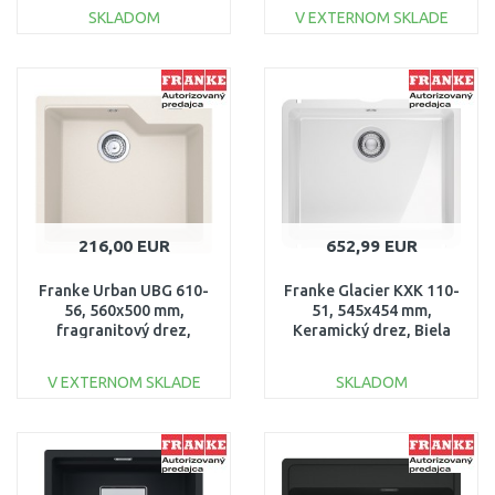
SKLADOM
V EXTERNOM SKLADE
DO KOŠÍKA
DO KOŠÍKA
Porovnať
Porovnať
216,00 EUR
652,99 EUR
Franke Urban UBG 610-
Franke Glacier KXK 110-
56, 560x500 mm,
51, 545x454 mm,
fragranitový drez,
Keramický drez, Biela
sahara 114.0582.784
126.0735.183
V EXTERNOM SKLADE
SKLADOM
DO KOŠÍKA
DO KOŠÍKA
Porovnať
Porovnať