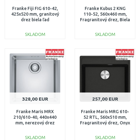
Franke Fiji FIG 610-42,
Franke Kubus 2 KNG
425x520 mm, granitový
110-52, 560x460 mm,
drez biela ľad
Fragranitový drez, Biela
114.0158.667
ľad 125.0641.421
SKLADOM
SKLADOM
DO KOŠÍKA
DO KOŠÍKA
Porovnať
Porovnať
328,00 EUR
257,00 EUR
Franke Maris MRX
Franke Maris MRG 610-
210/610-40, 440x440
52 RTL, 560x510 mm,
mm, nerezový drez
Fragranitový drez, Onyx
127.0539.540
114.0661.385
SKLADOM
SKLADOM