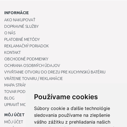
INFORMÁCIE
AKO NAKUPOVAŤ
DOPRAVNÉ SLUŽBY
O NÁS
PLATOBNÉ METÓDY
REKLAMAČNÝ PORIADOK
KONTAKT
OBCHODNÉ PODMIENKY
OCHRANA OSOBNÝCH ÚDAJOV
VYVŔTANIE OTVORU DO DREZU PRE KUCHYNSKÚ BATÉRIU
VRÁTENIE TOVARU / REKLAMÁCIE
MAPA STRÁNOK
TOVAR PODĽA ZNAČIEK
Používame cookies
BLOG
UPRAVIŤ MOJE PREDVOĽBY COOKIES
Súbory cookie a ďalšie technológie
sledovania používame na zlepšenie
MÔJ ÚČET
vášho zážitku z prehliadania našich
MÔJ ÚČET