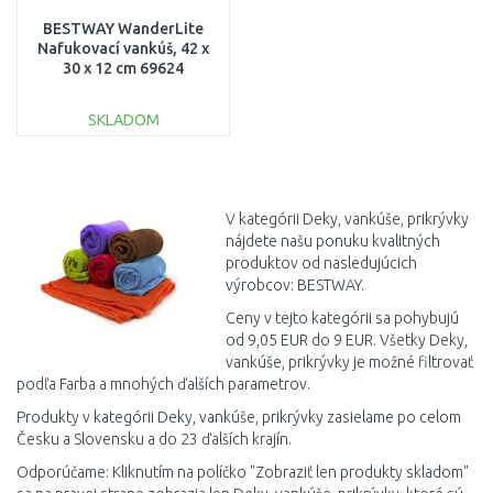
BESTWAY WanderLite
Nafukovací vankúš, 42 x
30 x 12 cm 69624
SKLADOM
DO KOŠÍKA
Porovnať
V kategórii Deky, vankúše, prikrývky
nájdete našu ponuku kvalitných
produktov od nasledujúcich
výrobcov: BESTWAY.
Ceny v tejto kategórii sa pohybujú
od 9,05 EUR do 9 EUR. Všetky Deky,
vankúše, prikrývky je možné filtrovať
podľa Farba a mnohých ďalších parametrov.
Produkty v kategórii Deky, vankúše, prikrývky zasielame po celom
Česku a Slovensku a do 23 ďalších krajín.
Odporúčame: Kliknutím na políčko "Zobraziť len produkty skladom"