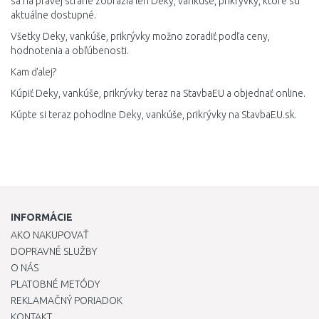
sa na pravej strane zobrazia len Deky, vankúše, prikrývky, ktoré sú
aktuálne dostupné.
Všetky Deky, vankúše, prikrývky možno zoradiť podľa ceny,
hodnotenia a obľúbenosti.
Kam ďalej?
Kúpiť Deky, vankúše, prikrývky teraz na StavbaEU a objednať online.
Kúpte si teraz pohodlne Deky, vankúše, prikrývky na StavbaEU.sk.
INFORMÁCIE
AKO NAKUPOVAŤ
DOPRAVNÉ SLUŽBY
O NÁS
PLATOBNÉ METÓDY
REKLAMAČNÝ PORIADOK
KONTAKT