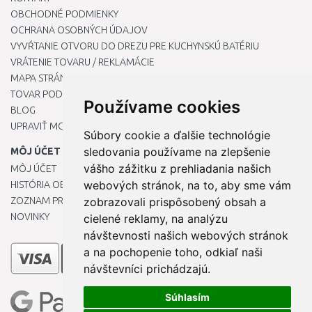
OBCHODNÉ PODMIENKY
OCHRANA OSOBNÝCH ÚDAJOV
VYVŔTANIE OTVORU DO DREZU PRE KUCHYNSKÚ BATÉRIU
VRÁTENIE TOVARU / REKLAMÁCIE
MAPA STRÁNOK
TOVAR PODĽA ZNAČIEK
Používame cookies
BLOG
UPRAVIŤ MOJE PREDVOĽBY COOKIES
Súbory cookie a ďalšie technológie
sledovania používame na zlepšenie
MÔJ ÚČET
vášho zážitku z prehliadania našich
MÔJ ÚČET
webových stránok, na to, aby sme vám
HISTÓRIA OBJEDNÁVOK
ZOZNAM PRIANÍ
zobrazovali prispôsobený obsah a
NOVINKY
cielené reklamy, na analýzu
návštevnosti našich webových stránok
a na pochopenie toho, odkiaľ naši
návštevníci prichádzajú.
Súhlasím