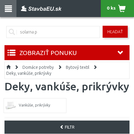
0 ks
HĽADAŤ
ZOBRAZIŤ PONUKU
Domáce potreby
Bytový textil
Deky, vankúše, prikrývky
Deky, vankúše, prikrývky
Vankúše, prikrývky
FILTR