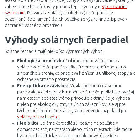
ako sú solárne zásobníky teplej vody alebo vykurovacie systémy, a
zabezpečuje tak efektívny prenos tepla zvolenými
vykurovacími
systémami
. Prevádzka solárnych obehových čerpadiel je
bezemisná, čo znamená, že ich používanie významne prispieva k
ochrane životného prostredia.
Výhody solárnych čerpadiel
Solárne čerpadlá majú niekoľko významných výhod:
Ekologická prevádzka
: Solárne obehové čerpadlo a
solárne vodné čerpadlá využívajú obnoviteľnú energiu zo
slnečného žiarenia, čo prispieva k zníženiu uhlíkovej stopy a k
ochrane životného prostredia.
Energetická nezávislosť
: Vďaka pohonu cez solárne
panely alebo fotovoltaiku môžu solárne čerpadlá fungovať aj
na miestach bez stabilného prívodu elektriny, čo je výhoda
nielen pre ekologicky zmýšľajúcich zákazníkov, ale aj pre
tých, ktorí chcú mať nezávislý zdroj energie, napríklad pre
solárny ohrev bazénu
.
Flexibilita
: Solárne čerpadlá sú ideálne na použitie v
domácnostiach, na chatách alebo iných miestach, kde môže
byť prívod elektrickej energie problémový. Či už ide o