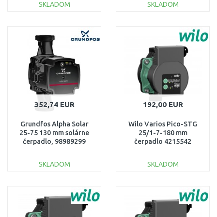
SKLADOM
SKLADOM
DO KOŠÍKA
DO KOŠÍKA
Porovnať
Porovnať
352,74 EUR
192,00 EUR
Grundfos Alpha Solar
Wilo Varios Pico-STG
25-75 130 mm solárne
25/1-7-180 mm
čerpadlo, 98989299
čerpadlo 4215542
SKLADOM
SKLADOM
DO KOŠÍKA
DO KOŠÍKA
Porovnať
Porovnať