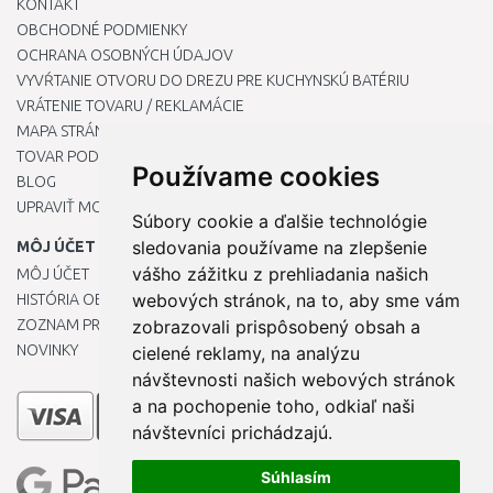
KONTAKT
OBCHODNÉ PODMIENKY
OCHRANA OSOBNÝCH ÚDAJOV
VYVŔTANIE OTVORU DO DREZU PRE KUCHYNSKÚ BATÉRIU
VRÁTENIE TOVARU / REKLAMÁCIE
MAPA STRÁNOK
TOVAR PODĽA ZNAČIEK
Používame cookies
BLOG
UPRAVIŤ MOJE PREDVOĽBY COOKIES
Súbory cookie a ďalšie technológie
sledovania používame na zlepšenie
MÔJ ÚČET
vášho zážitku z prehliadania našich
MÔJ ÚČET
webových stránok, na to, aby sme vám
HISTÓRIA OBJEDNÁVOK
ZOZNAM PRIANÍ
zobrazovali prispôsobený obsah a
NOVINKY
cielené reklamy, na analýzu
návštevnosti našich webových stránok
a na pochopenie toho, odkiaľ naši
návštevníci prichádzajú.
Súhlasím