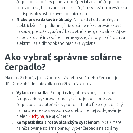
čerpadlo na solárny panel alebo špecializované čerpadlo na
fotovoltaiku, tieto zariadenia zaisťujú univerzálnu prevádzku
a prispôsobivosť rôznym podmienkam.
Nízke prevádzkové náklady
: Na rozdiel od tradičných
elektrických čerpadiel majú tie solárne nízke prevádzkové
náklady, pretože využívajú bezplatnú energiu zo slnka. Aj keď
sú počiatočné investície mierne vyššie, úspory na účtoch za
elektrinu sa z dlhodobého hľadiska vyplatia.
Ako vybrať správne solárne
čerpadlo?
Ako to už chodí, aj pri výbere správneho solárneho čerpadla je
dôležité zohľadniť niekoľko dôležitých faktorov:
Výkon čerpadla
: Pre optimálny ohrev vody a správne
fungovanie vykurovacieho systému je potrebné zvoliť
čerpadlo s dostatočným výkonom. Tento faktor je dôležitý
najmä pre miesta s vyššou spotrebou teplej vody, akým je
nielen
kuchyňa
, ale aj kúpeľňa.
Kompatibilita s fotovoltaickým systémom
: Ak už máte
nainštalované solárne panely, výber čerpadla na solárny