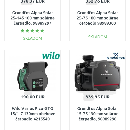
378,37 EUR
352,76 EUR
Grundfos Alpha Solar
Grundfos Alpha Solar
25-145 180 mm solárne
25-75 180 mm solárne
čerpadlo, 98989297
čerpadlo 98989300
SKLADOM
SKLADOM
DO KOŠÍKA
DO KOŠÍKA
Porovnať
Porovnať
190,00 EUR
339,95 EUR
Wilo Varios Pico-STG
Grundfos Alpha Solar
15/1-7 130mm obehové
15-75 130 mm solárne
čerpadlo 4215540
čerpadlo, 98989298