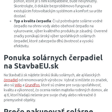
pohon, ktoré je s nimi kompatibilné, bude nevyhnutný.
Skontrolujte, či dokáže bezproblémovo fungovať s
existujúcim fotovoltaickým systémom a komfort sa určite
dostaví.
Typ a kvalita čerpadla
: Či už potrebujete solárne vodné
čerpadlo na ohrev vody alebo obehové čerpadlo na
vykurovanie, výber kvalitného produktu je zásadný. Overené
značky ponúkajú široký výber spoľahlivých solárnych
čerpadiel, ktoré zabezpečia dlhú životnosť a vysokú
efektivitu.
Ponuka solárnych čerpadiel
na StavbaEU.sk
Na StavbaEU.sk nájdete širokú škálu solárnych, ale aj klasických
čerpadiel
od renomovaných výrobcov. Vybrať si môžete zo značiek,
ako sú
Wilo
a
Grundfos
, ktoré sú známe pre svoju spoľahlivosť,
kvalitu a výkonnosť, čo ocenia nielen majitelia rodinných domov, ale
aj tí, ktorí hľadajú riešenie pre svoje chaty alebo rekreačné či
priemyselné objekty.
Prečo nakupovať solárne