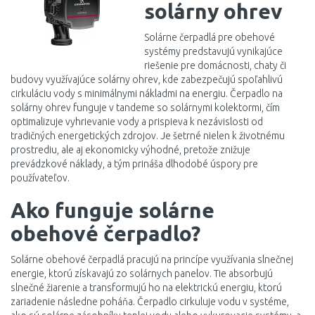
solárny ohrev
Solárne čerpadlá pre obehové
systémy predstavujú vynikajúce
riešenie pre domácnosti, chaty či
budovy využívajúce solárny ohrev, kde zabezpečujú spoľahlivú
cirkuláciu vody s minimálnymi nákladmi na energiu. Čerpadlo na
solárny ohrev funguje v tandeme so solárnymi kolektormi, čím
optimalizuje vyhrievanie vody a prispieva k nezávislosti od
tradičných energetických zdrojov. Je šetrné nielen k životnému
prostrediu, ale aj ekonomicky výhodné, pretože znižuje
prevádzkové náklady, a tým prináša dlhodobé úspory pre
používateľov.
Ako funguje solárne
obehové čerpadlo?
Solárne obehové čerpadlá pracujú na princípe využívania slnečnej
energie, ktorú získavajú zo solárnych panelov. Tie absorbujú
slnečné žiarenie a transformujú ho na elektrickú energiu, ktorú
zariadenie následne poháňa. Čerpadlo cirkuluje vodu v systéme,