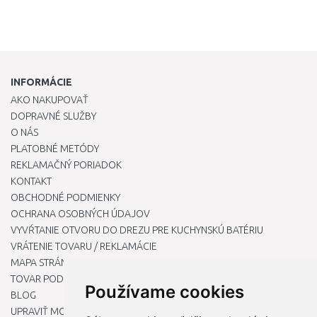
INFORMÁCIE
AKO NAKUPOVAŤ
DOPRAVNÉ SLUŽBY
O NÁS
PLATOBNÉ METÓDY
REKLAMAČNÝ PORIADOK
KONTAKT
OBCHODNÉ PODMIENKY
OCHRANA OSOBNÝCH ÚDAJOV
VYVŔTANIE OTVORU DO DREZU PRE KUCHYNSKÚ BATÉRIU
VRÁTENIE TOVARU / REKLAMÁCIE
MAPA STRÁNOK
TOVAR PODĽA ZNAČIEK
Používame cookies
BLOG
UPRAVIŤ MOJE PREDVOĽBY COOKIES