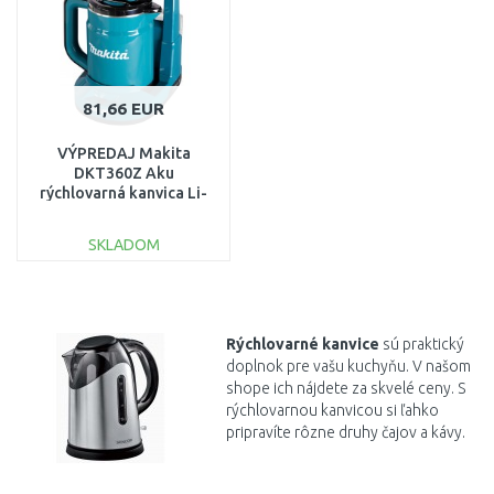
81,66 EUR
VÝPREDAJ Makita
DKT360Z Aku
rýchlovarná kanvica Li-
ion LXT 2x18V, bez aku
PO SERVISE
SKLADOM
DO KOŠÍKA
Porovnať
Rýchlovarné
kanvice
sú
praktický
doplnok
pre
vašu
kuchyňu. V našom
shope ich nájdete za skvelé ceny.
S
rýchlovarnou kanvicou si ľahko
pripravíte rôzne druhy čajov a kávy.