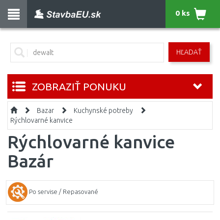
0 ks
HĽADAŤ
ZOBRAZIŤ PONUKU
Bazar
Kuchynské potreby
Rýchlovarné kanvice
Rýchlovarné kanvice
Bazár
Po servise / Repasované