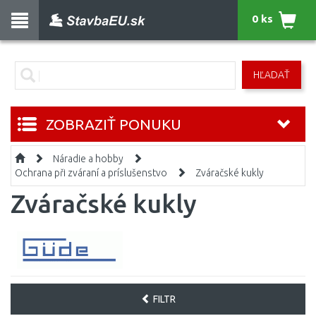
0 ks
HĽADAŤ
ZOBRAZIŤ PONUKU
Náradie a hobby
Ochrana při zváraní a príslušenstvo
Zváračské kukly
Zváračské kukly
FILTR