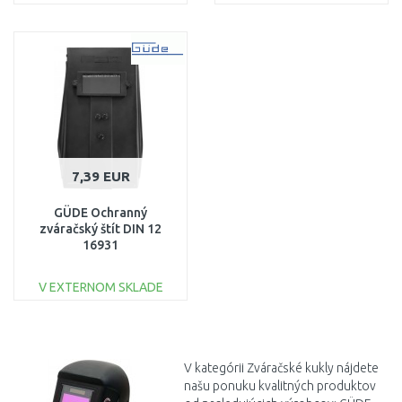
DO KOŠÍKA
DO KOŠÍKA
Porovnať
Porovnať
7,39 EUR
GÜDE Ochranný
zváračský štít DIN 12
16931
V EXTERNOM SKLADE
DO KOŠÍKA
Porovnať
V kategórii Zváračské kukly nájdete
našu ponuku kvalitných produktov