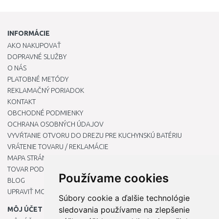
INFORMÁCIE
AKO NAKUPOVAŤ
DOPRAVNÉ SLUŽBY
O NÁS
PLATOBNÉ METÓDY
REKLAMAČNÝ PORIADOK
KONTAKT
OBCHODNÉ PODMIENKY
OCHRANA OSOBNÝCH ÚDAJOV
VYVŔTANIE OTVORU DO DREZU PRE KUCHYNSKÚ BATÉRIU
VRÁTENIE TOVARU / REKLAMÁCIE
MAPA STRÁNOK
TOVAR PODĽA ZNAČIEK
Používame cookies
BLOG
UPRAVIŤ MOJE PREDVOĽBY COOKIES
Súbory cookie a ďalšie technológie
sledovania používame na zlepšenie
MÔJ ÚČET