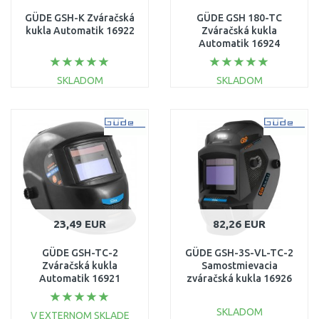
GÜDE GSH-K Zváračská
GÜDE GSH 180-TC
kukla Automatik 16922
Zváračská kukla
Automatik 16924
SKLADOM
SKLADOM
DO KOŠÍKA
DO KOŠÍKA
Porovnať
Porovnať
23,49 EUR
82,26 EUR
GÜDE GSH-TC-2
GÜDE GSH-3S-VL-TC-2
Zváračská kukla
Samostmievacia
Automatik 16921
zváračská kukla 16926
SKLADOM
V EXTERNOM SKLADE