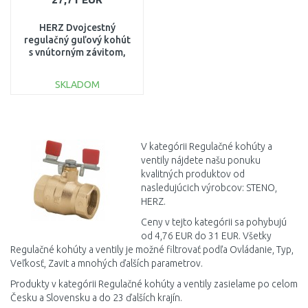
HERZ Dvojcestný
regulačný guľový kohút
s vnútorným závitom,
PN40, DN 25, Kvs 12,5
51211703
SKLADOM
DO KOŠÍKA
Porovnať
V kategórii Regulačné kohúty a
ventily nájdete našu ponuku
kvalitných produktov od
nasledujúcich výrobcov: STENO,
HERZ.
Ceny v tejto kategórii sa pohybujú
od 4,76 EUR do 31 EUR. Všetky
Regulačné kohúty a ventily je možné filtrovať podľa Ovládanie, Typ,
Veľkosť, Zavit a mnohých ďalších parametrov.
Produkty v kategórii Regulačné kohúty a ventily zasielame po celom
Česku a Slovensku a do 23 ďalších krajín.