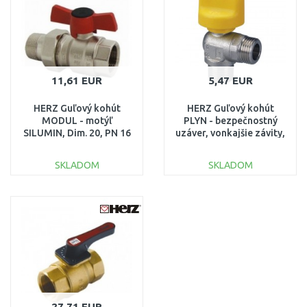
11,61 EUR
5,47 EUR
HERZ Guľový kohút
HERZ Guľový kohút
MODUL - motýľ
PLYN - bezpečnostný
SILUMIN, Dim. 20, PN 16
uzáver, vonkajšie závity,
- 1221112
DN 10, 1236200
SKLADOM
SKLADOM
DO KOŠÍKA
DO KOŠÍKA
Porovnať
Porovnať
27,71 EUR