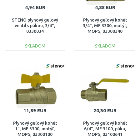
4,94 EUR
4,88 EUR
STENO plynový guľový
Plynový guľový kohút
ventil s pákou, 3/4",
3/4", MF 3300, motýľ,
0330034
MOP5, 03300340
SKLADOM
SKLADOM
DO KOŠÍKA
DO KOŠÍKA
Porovnať
Porovnať
11,89 EUR
20,30 EUR
Plynový guľový kohút
Plynový guľový kohút
1", MF 3300, motýľ,
6/4", MF 3100, páka,
MOP5, 03300100
MOP5, 03100641