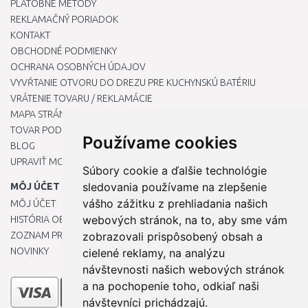
PLATOBNÉ METÓDY
REKLAMAČNÝ PORIADOK
KONTAKT
OBCHODNÉ PODMIENKY
OCHRANA OSOBNÝCH ÚDAJOV
VYVŔTANIE OTVORU DO DREZU PRE KUCHYNSKÚ BATÉRIU
VRÁTENIE TOVARU / REKLAMÁCIE
MAPA STRÁNOK
TOVAR PODĽA ZNAČIEK
Používame cookies
BLOG
UPRAVIŤ MOJE PREDVOĽBY COOKIES
Súbory cookie a ďalšie technológie
sledovania používame na zlepšenie
MÔJ ÚČET
vášho zážitku z prehliadania našich
MÔJ ÚČET
webových stránok, na to, aby sme vám
HISTÓRIA OBJEDNÁVOK
ZOZNAM PRIANÍ
zobrazovali prispôsobený obsah a
NOVINKY
cielené reklamy, na analýzu
návštevnosti našich webových stránok
a na pochopenie toho, odkiaľ naši
návštevníci prichádzajú.