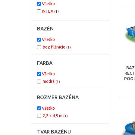
Všetko
INTEX
(1)
BAZÉN
Všetko
bez filtrácie
(1)
FARBA
BAZ
REC
Všetko
POOL
modrá
(1)
x
POŠ
ROZMER BAZÉNA
Všetko
2,2 x 4,5 m
(1)
TVAR BAZÉNU