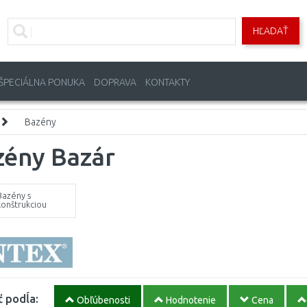
HĽADAŤ
ŠPECIÁLNA PONUKA
DOPRAVA
KONTAKTY
Bazény
zény Bazár
Bazény s
konštrukciou
ť podĺa:
Obľúbenosti
Hodnotenie
Cena