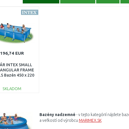
196,74 EUR
ÁR INTEX SMALL
TANGULAR FRAME
S Bazén 450 x 220
 84 cm 28273NP
KODENÝ OBAL!!
SKLADOM
DO KOŠÍKA
Porovnať
Bazény nadzemné
- v tejto kategórií nájdete baz
a veľkostí od výrobcu
MARIMEX.SK