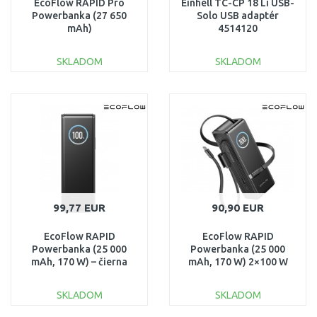
EcoFlow RAPID Pro
Einhell TC-CP 18 Li USB-
Powerbanka (27 650
Solo USB adaptér
mAh)
4514120
11ECORAPPRO27650-
EU
SKLADOM
SKLADOM
DO KOŠÍKA
DO KOŠÍKA
Porovnať
Porovnať
99,77 EUR
90,90 EUR
EcoFlow RAPID
EcoFlow RAPID
Powerbanka (25 000
Powerbanka (25 000
mAh, 170 W) – čierna
mAh, 170 W) 2×100 W
1ECORAP25000-140-B-
vstavaný USB-C kábel –
EU
čierna
SKLADOM
SKLADOM