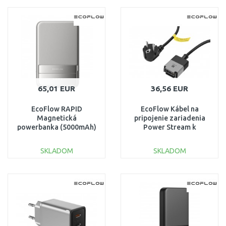
DO KOŠÍKA
DO KOŠÍKA
Porovnať
Porovnať
65,01 EUR
36,56 EUR
EcoFlow RAPID
EcoFlow Kábel na
Magnetická
pripojenie zariadenia
powerbanka (5000mAh)
Power Stream k
- strieborná
elektrickej sieti - 5 m -
1ECORAP5000
verzia EÚ
SKLADOM
SKLADOM
DO KOŠÍKA
DO KOŠÍKA
Porovnať
Porovnať