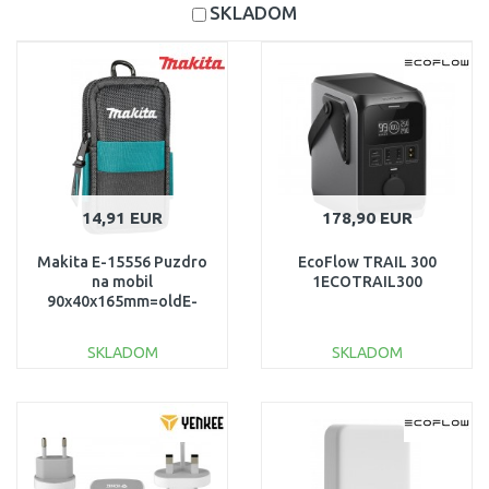
SKLADOM
14,91 EUR
178,90 EUR
Makita E-15556 Puzdro
EcoFlow TRAIL 300
na mobil
1ECOTRAIL300
90x40x165mm=oldE-
05583
SKLADOM
SKLADOM
DO KOŠÍKA
DO KOŠÍKA
Porovnať
Porovnať