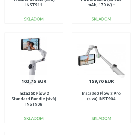
INST911
mAh, 170 W) –
strieborná
1ECORAP25000-140-A-
SKLADOM
SKLADOM
EU
DO KOŠÍKA
DO KOŠÍKA
Porovnať
Porovnať
103,75 EUR
159,70 EUR
Insta360 Flow 2
Insta360 Flow 2 Pro
Standard Bundle (sivá)
(sivá) INST904
INST908
SKLADOM
SKLADOM
DO KOŠÍKA
DO KOŠÍKA