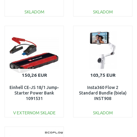
SKLADOM
SKLADOM
DO KOŠÍKA
DO KOŠÍKA
Porovnať
Porovnať
150,26 EUR
103,75 EUR
Einhell CE-JS 18/1 Jump-
Insta360 Flow 2
Starter Power Bank
Standard Bundle (biela)
1091531
INST908
V EXTERNOM SKLADE
SKLADOM
DO KOŠÍKA
DO KOŠÍKA