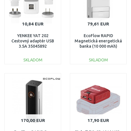
10,84 EUR
79,61 EUR
YENKEE YAT 202
EcoFlow RAPID
Cestovný adaptér USB
Magnetická energetická
3.5A 35045892
banka (10 000 mAh)
1ECORAP1000
SKLADOM
SKLADOM
DO KOŠÍKA
DO KOŠÍKA
Porovnať
Porovnať
170,00 EUR
17,90 EUR