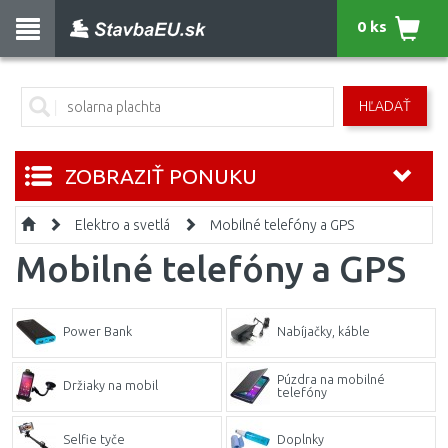
0 ks
HĽADAŤ
ZOBRAZIŤ PONUKU
Elektro a svetlá
Mobilné telefóny a GPS
Mobilné telefóny a GPS
Power Bank
Nabíjačky, káble
Púzdra na mobilné
Držiaky na mobil
telefóny
Selfie tyče
Doplnky