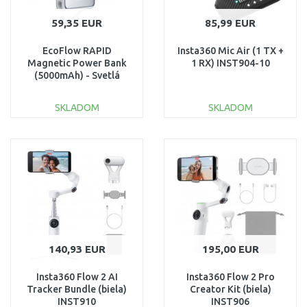
59,35 EUR
85,99 EUR
EcoFlow RAPID
Insta360 Mic Air (1 TX +
Magnetic Power Bank
1 RX) INST904-10
(5000mAh) - Svetlá
modrá 1ECORAP5000-B
SKLADOM
SKLADOM
DO KOŠÍKA
DO KOŠÍKA
Porovnať
Porovnať
140,93 EUR
195,00 EUR
Insta360 Flow 2 AI
Insta360 Flow 2 Pro
Tracker Bundle (biela)
Creator Kit (biela)
INST910
INST906