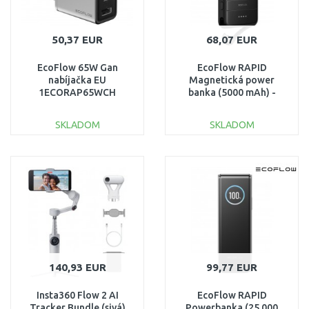
50,37 EUR
68,07 EUR
EcoFlow 65W Gan
EcoFlow RAPID
nabíjačka EU
Magnetická power
1ECORAP65WCH
banka (5000 mAh) -
čierna 1ECORAP5000-C
SKLADOM
SKLADOM
DO KOŠÍKA
DO KOŠÍKA
Porovnať
Porovnať
140,93 EUR
99,77 EUR
Insta360 Flow 2 AI
EcoFlow RAPID
Tracker Bundle (sivá)
Powerbanka (25 000