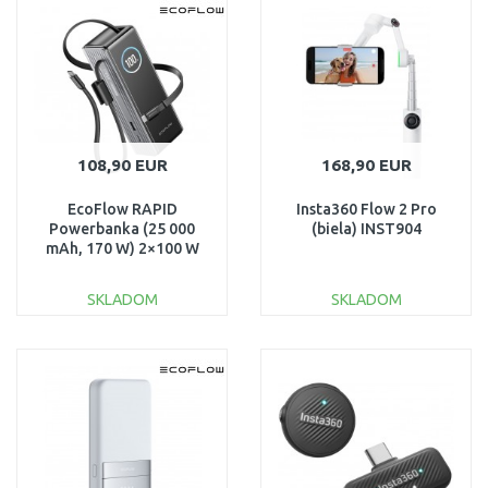
Porovnať
Porovnať
108,90 EUR
168,90 EUR
EcoFlow RAPID
Insta360 Flow 2 Pro
Powerbanka (25 000
(biela) INST904
mAh, 170 W) 2×100 W
vstavaný USB-C kábel –
strieborná
SKLADOM
SKLADOM
DO KOŠÍKA
DO KOŠÍKA
Porovnať
Porovnať