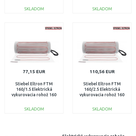
W/m2, 2 m2 205675
W/m2, 3 m2 205677
SKLADOM
SKLADOM
DO KOŠÍKA
DO KOŠÍKA
Porovnať
Porovnať
77,15 EUR
110,56 EUR
Stiebel Eltron FTM
Stiebel Eltron FTM
160/1.5 Elektrická
160/2.5 Elektrická
vykurovacia rohož 160
vykurovacia rohož 160
W/m2, 1,5 m2 205674
W/m2, 2,5 m2 205676
SKLADOM
SKLADOM
DO KOŠÍKA
DO KOŠÍKA
Porovnať
Porovnať