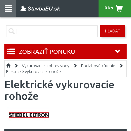
0 ks
HĽADAŤ
ZOBRAZIŤ PONUKU
Vykurovanie a ohrev vody
Podlahové kúrenie
Elektrické vykurovacie rohože
Elektrické vykurovacie
rohože