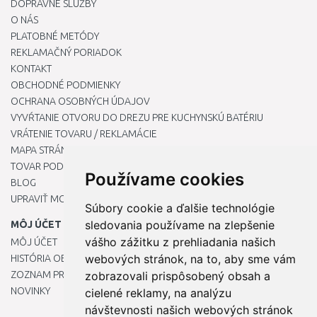
DOPRAVNÉ SLUŽBY
O NÁS
PLATOBNÉ METÓDY
REKLAMAČNÝ PORIADOK
KONTAKT
OBCHODNÉ PODMIENKY
OCHRANA OSOBNÝCH ÚDAJOV
VYVŔTANIE OTVORU DO DREZU PRE KUCHYNSKÚ BATÉRIU
VRÁTENIE TOVARU / REKLAMÁCIE
MAPA STRÁNOK
TOVAR PODĽA ZNAČIEK
Používame cookies
BLOG
UPRAVIŤ MOJE PREDVOĽBY COOKIES
Súbory cookie a ďalšie technológie
sledovania používame na zlepšenie
MÔJ ÚČET
vášho zážitku z prehliadania našich
MÔJ ÚČET
webových stránok, na to, aby sme vám
HISTÓRIA OBJEDNÁVOK
ZOZNAM PRIANÍ
zobrazovali prispôsobený obsah a
NOVINKY
cielené reklamy, na analýzu
návštevnosti našich webových stránok