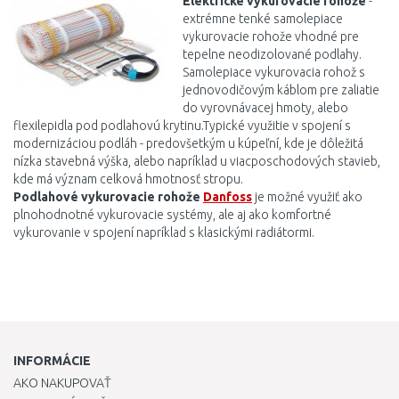
Elektrické vykurovacie
rohože
-
extrémne tenké samolepiace
vykurovacie rohože vhodné pre
tepelne neodizolované podlahy.
Samolepiace vykurovacia rohož s
jednovodičovým káblom pre zaliatie
do vyrovnávacej hmoty, alebo
flexilepidla pod podlahovú krytinu.Typické využitie v spojení s
modernizáciou podláh - predovšetkým u kúpeľní, kde je dôležitá
nízka stavebná výška, alebo napríklad u viacposchodových stavieb,
kde má význam celková hmotnosť stropu.
Podlahové vykurovacie rohože
Danfoss
je možné využiť ako
plnohodnotné vykurovacie systémy, ale aj ako komfortné
vykurovanie v spojení napríklad s klasickými radiátormi.
INFORMÁCIE
AKO NAKUPOVAŤ