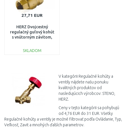
27,71 EUR
HERZ Dvojcestný
regulačný guľový kohút
s vnútorným závitom,
PN40, DN 25, Kvs 12,5
51211703
SKLADOM
DO KOŠÍKA
Porovnať
V kategórii Regulačné kohúty a
ventily nájdete našu ponuku
kvalitných produktov od
nasledujúcich výrobcov: STENO,
HERZ.
Ceny v tejto kategórii sa pohybujú
od 4,76 EUR do 31 EUR. Všetky
Regulačné kohúty a ventily je možné filtrovať podľa Ovládanie, Typ,
Veľkosť, Zavit a mnohých ďalších parametrov.