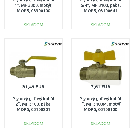
Plynový guľový kohút
Plynový guľový kohút
1", MF 3300, motýľ,
6/4", MF 3100, páka,
MOP5, 03300100
MOP5, 03100641
SKLADOM
SKLADOM
DO KOŠÍKA
DO KOŠÍKA
Porovnať
Porovnať
31,49 EUR
7,61 EUR
Plynový guľový kohút
Plynový guľový kohút
2", MF 3100, páka,
1", MF 3100M, motýľ,
MOP5, 03100201
MOP5, 03100100
SKLADOM
SKLADOM