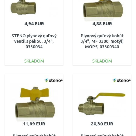
4,94 EUR
4,88 EUR
STENO plynový guľový
Plynový guľový kohút
ventil s pákou, 3/4",
3/4", MF 3300, motýľ,
0330034
MOP5, 03300340
SKLADOM
SKLADOM
DO KOŠÍKA
DO KOŠÍKA
Porovnať
Porovnať
11,89 EUR
20,30 EUR