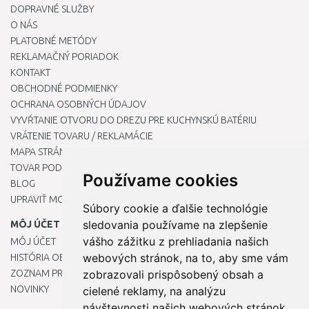
DOPRAVNÉ SLUŽBY
O NÁS
PLATOBNÉ METÓDY
REKLAMAČNÝ PORIADOK
KONTAKT
OBCHODNÉ PODMIENKY
OCHRANA OSOBNÝCH ÚDAJOV
VYVŔTANIE OTVORU DO DREZU PRE KUCHYNSKÚ BATÉRIU
VRÁTENIE TOVARU / REKLAMÁCIE
MAPA STRÁNOK
TOVAR PODĽA ZNAČIEK
Používame cookies
BLOG
UPRAVIŤ MOJE PREDVOĽBY COOKIES
Súbory cookie a ďalšie technológie
sledovania používame na zlepšenie
MÔJ ÚČET
vášho zážitku z prehliadania našich
MÔJ ÚČET
webových stránok, na to, aby sme vám
HISTÓRIA OBJEDNÁVOK
ZOZNAM PRIANÍ
zobrazovali prispôsobený obsah a
NOVINKY
cielené reklamy, na analýzu
návštevnosti našich webových stránok