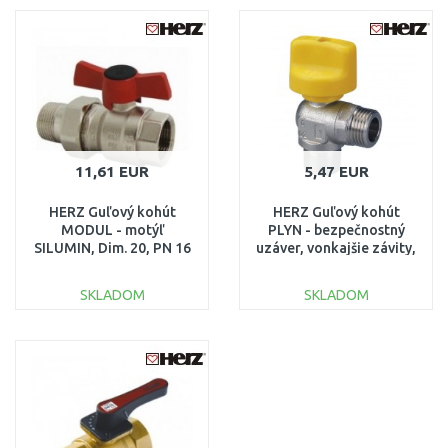
DO KOŠÍKA
DO KOŠÍKA
Porovnať
Porovnať
11,61 EUR
5,47 EUR
HERZ Guľový kohút
HERZ Guľový kohút
MODUL - motýľ
PLYN - bezpečnostný
SILUMIN, Dim. 20, PN 16
uzáver, vonkajšie závity,
- 1221112
DN 10, 1236200
SKLADOM
SKLADOM
DO KOŠÍKA
DO KOŠÍKA
Porovnať
Porovnať