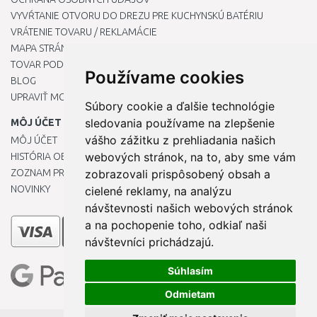
VYVŔTANIE OTVORU DO DREZU PRE KUCHYNSKÚ BATÉRIU
VRÁTENIE TOVARU / REKLAMÁCIE
MAPA STRÁNOK
TOVAR PODĽA ZNAČIEK
Používame cookies
BLOG
UPRAVIŤ MOJE PREDVOĽBY COOKIES
Súbory cookie a ďalšie technológie
sledovania používame na zlepšenie
MÔJ ÚČET
vášho zážitku z prehliadania našich
MÔJ ÚČET
webových stránok, na to, aby sme vám
HISTÓRIA OBJEDNÁVOK
ZOZNAM PRIANÍ
zobrazovali prispôsobený obsah a
NOVINKY
cielené reklamy, na analýzu
návštevnosti našich webových stránok
a na pochopenie toho, odkiaľ naši
návštevníci prichádzajú.
Súhlasím
Odmietam