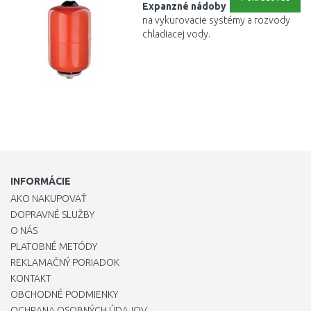
Expanzné
nádoby
na
vykurovacie
systémy
a
rozvody
chladiacej vody.
INFORMÁCIE
AKO NAKUPOVAŤ
DOPRAVNÉ SLUŽBY
O NÁS
PLATOBNÉ METÓDY
REKLAMAČNÝ PORIADOK
KONTAKT
OBCHODNÉ PODMIENKY
OCHRANA OSOBNÝCH ÚDAJOV