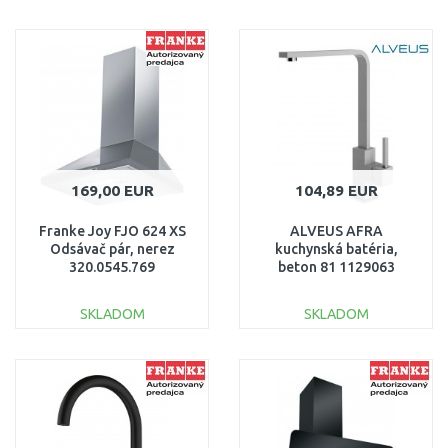
DO KOŠÍKA
DO KOŠÍKA
Porovnať
Porovnať
169,00 EUR
104,89 EUR
Franke Joy FJO 624 XS
ALVEUS AFRA
Odsávač pár, nerez
kuchynská batéria,
320.0545.769
beton 81 1129063
SKLADOM
SKLADOM
DO KOŠÍKA
DO KOŠÍKA
Porovnať
Porovnať