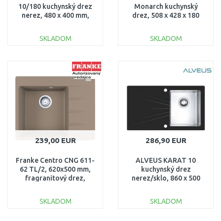
10/180 kuchynský drez
Monarch kuchynský
nerez, 480 x 400 mm,
drez, 508 x 428 x 180
satin 1042481
mm, antracit 1078570
SKLADOM
SKLADOM
DO KOŠÍKA
DO KOŠÍKA
Porovnať
Porovnať
239,00 EUR
286,90 EUR
Franke Centro CNG 611-
ALVEUS KARAT 10
62 TL/2, 620x500 mm,
kuchynský drez
fragranitový drez,
nerez/sklo, 860 x 500
Kašmír 114.0637.501
mm, pravý, čierna
1103657
SKLADOM
SKLADOM