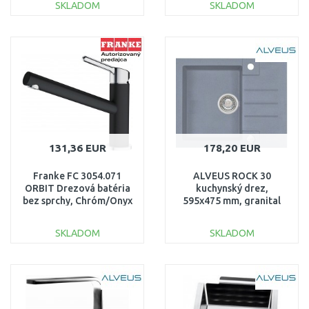
SKLADOM
SKLADOM
DO KOŠÍKA
DO KOŠÍKA
Porovnať
Porovnať
131,36 EUR
178,20 EUR
Franke FC 3054.071
ALVEUS ROCK 30
ORBIT Drezová batéria
kuchynský drez,
bez sprchy, Chróm/Onyx
595x475 mm, granital
115.0628.251
plus Steel 04
SKLADOM
SKLADOM
DO KOŠÍKA
DO KOŠÍKA
Porovnať
Porovnať