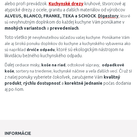
alebo profi prevádzok.
Kuchynské drezy
kruhové, štvorcové aj
atypické drezy z ocele, granitu a ďalších materiálov od výrobcov
ALVEUS, BLANCO, FRANKE, TEKA a SCHOCK
.
Digestory
, ktoré
evyhnutným doplnkom do každej kuchyne Vám ponúkame v
sú n
mnohých variantoch
a
prevedeniach
.
Toto všetko je
nevyhnuteľnou súčasťou vašej kuchyne. Ponúkame Vám
ale aj širokú ponuku doplnkov do kuchyne a kuchynského vybavenia ako
ktoré sú ekologickým nástrojom na
sú napríklad
drviče odpadu
,
likvidáciu bežného kuchynského odpadu.
Ďalej
cediace misky,
koše na riad
, odtokové súpravy,
odpadkové
Či už si
koše
, sortery na triedenie, kuchynské náčinie a veľa ďalších vecí.
z našej ponuky vyberiete čokoľvek, zaručujeme Vám
kvalitný
produkt
,
rýchlu dostupnosť
a
korektné jednanie
počas dodania
aj po ňom.
INFORMÁCIE