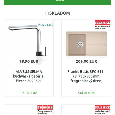
SKLADOM
98,90 EUR
209,00 EUR
ALVEUS SELMA
Franke Basic BFG 611-
kuchynská batéria,
78, 780x500 mm,
čierna 2090691
fragranitový drez,
pieskový melír
114.0285.170
SKLADOM
SKLADOM
DO KOŠÍKA
DO KOŠÍKA
Porovnať
Porovnať