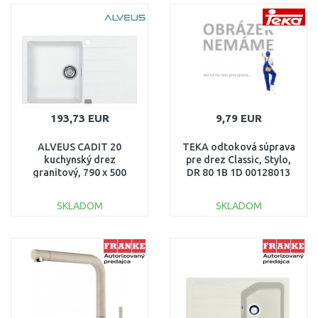
DO KOŠÍKA
DO KOŠÍKA
Porovnať
Porovnať
193,73 EUR
9,79 EUR
ALVEUS CADIT 20
TEKA odtoková súprava
kuchynský drez
pre drez Classic, Stylo,
granitový, 790 x 500
DR 80 1B 1D 00128013
mm, white 1132022
SKLADOM
SKLADOM
DO KOŠÍKA
DO KOŠÍKA
Porovnať
Porovnať