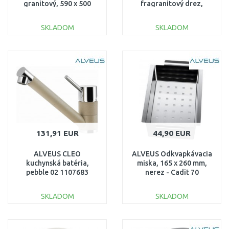
granitový, 590 x 500
fragranitový drez,
mm, terra 1132018
Kašmír 114.0637.437
SKLADOM
SKLADOM
DO KOŠÍKA
DO KOŠÍKA
Porovnať
Porovnať
131,91 EUR
44,90 EUR
ALVEUS CLEO
ALVEUS Odkvapkávacia
kuchynská batéria,
miska, 165 x 260 mm,
pebble 02 1107683
nerez - Cadit 70
1122700
SKLADOM
SKLADOM
DO KOŠÍKA
DO KOŠÍKA