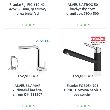
Franke Fiji FIG 610-42,
ALVEUS ATROX 50
425x520 mm, granitový
kuchynský drez
drez biela ľad
granitový, 790 x 500
114.0158.667
mm, beton 1132001
SKLADOM
SKLADOM
DO KOŠÍKA
DO KOŠÍKA
Porovnať
Porovnať
132,90 EUR
133,00 EUR
ALVEUS LAMAR
Franke FC 3054.901
kuchynská batéria,
ORBIT Drezová batéria
chróm K-KI111207
bez sprchy,
Chróm/matná čierna
115.0659.964
SKLADOM
SKLADOM