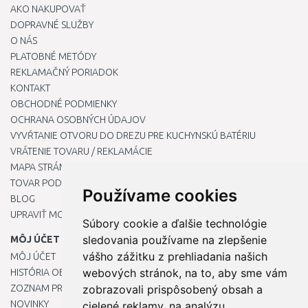
AKO NAKUPOVAŤ
DOPRAVNÉ SLUŽBY
O NÁS
PLATOBNÉ METÓDY
REKLAMAČNÝ PORIADOK
KONTAKT
OBCHODNÉ PODMIENKY
OCHRANA OSOBNÝCH ÚDAJOV
VYVŔTANIE OTVORU DO DREZU PRE KUCHYNSKÚ BATÉRIU
VRÁTENIE TOVARU / REKLAMÁCIE
MAPA STRÁNOK
TOVAR PODĽA ZNAČIEK
Používame cookies
BLOG
UPRAVIŤ MOJE PREDVOĽBY COOKIES
Súbory cookie a ďalšie technológie
sledovania používame na zlepšenie
MÔJ ÚČET
vášho zážitku z prehliadania našich
MÔJ ÚČET
webových stránok, na to, aby sme vám
HISTÓRIA OBJEDNÁVOK
ZOZNAM PRIANÍ
zobrazovali prispôsobený obsah a
NOVINKY
cielené reklamy, na analýzu