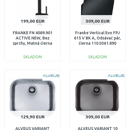
199,00 EUR
309,00 EUR
FRANKE FN 4089.901
Franke Vertical Evo FPJ
ACTIVE NEW, Bez
615 V BK A, Odsávač pár,
sprchy, Matná čierna
čierna 110.0361.890
115.0653.398
SKLADOM
SKLADOM
DO KOŠÍKA
DO KOŠÍKA
Porovnať
Porovnať
129,90 EUR
309,00 EUR
ALVEUS VARIANT
ALVEUS VARIANT 10