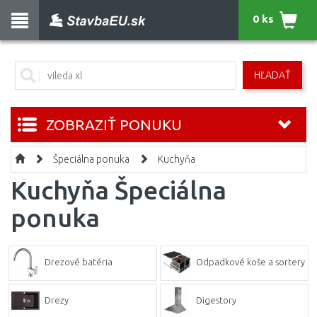
0 ks
HĽADAŤ
ZOBRAZIŤ PONUKU
Špeciálna ponuka
Kuchyňa
Kuchyňa Špeciálna
ponuka
Drezové batéria
Odpadkové koše a sortery
Drezy
Digestory