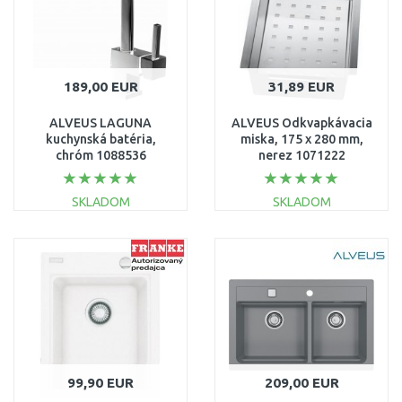
189,00 EUR
31,89 EUR
ALVEUS LAGUNA
ALVEUS Odkvapkávacia
kuchynská batéria,
miska, 175 x 280 mm,
chróm 1088536
nerez 1071222
SKLADOM
SKLADOM
DO KOŠÍKA
DO KOŠÍKA
Porovnať
Porovnať
99,90 EUR
209,00 EUR