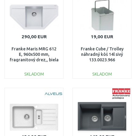
290,00 EUR
19,00 EUR
Franke Maris MRG 612
Franke Cube / Trolley
E, 960x500 mm,
náhradný kôš 14l sivý
fragranitový drez,, biela
133.0023.966
ľad 114.0250.568
SKLADOM
SKLADOM
DO KOŠÍKA
DO KOŠÍKA
Porovnať
Porovnať