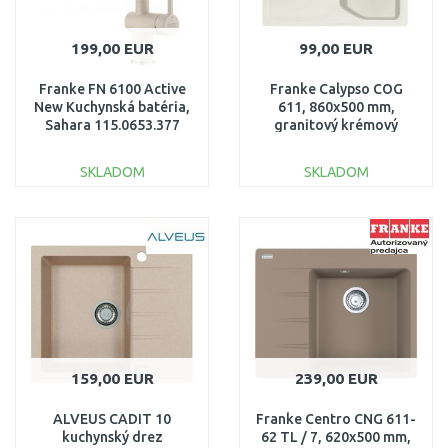
199,00 EUR
99,00 EUR
Franke FN 6100 Active
Franke Calypso COG
New Kuchynská batéria,
611, 860x500 mm,
Sahara 115.0653.377
granitový krémový
114.0283.869
SKLADOM
SKLADOM
DO KOŠÍKA
DO KOŠÍKA
Porovnať
Porovnať
159,00 EUR
239,00 EUR
ALVEUS CADIT 10
Franke Centro CNG 611-
kuchynský drez
62 TL / 7, 620x500 mm,