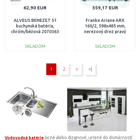
62,90 EUR
359,17 EUR
ALVEUS BENEZET 51
Franke Ariane ARX
kuchynská batéria,
160/2, 598x485 mm,
chróm/béžová 2070363
nerezový drez pravý
ľavý, miska + sifón
122.0120.031
SKLADOM
SKLADOM
DO KOŠÍKA
DO KOŠÍKA
1
2
>
>|
Porovnať
Porovnať
lacné alebo dizajnové, určené do domácností
Vodovodné batérie