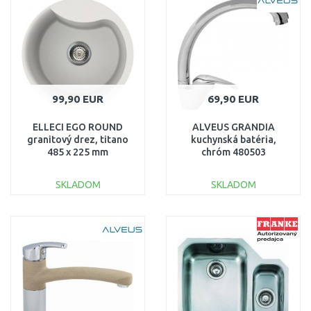
Porovnať
Porovnať
99,90 EUR
69,90 EUR
ELLECI EGO ROUND
ALVEUS GRANDIA
granitový drez, titano
kuchynská batéria,
485 x 225 mm
chróm 480503
SKLADOM
SKLADOM
DO KOŠÍKA
DO KOŠÍKA
Porovnať
Porovnať