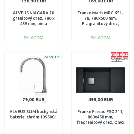
136,90 EUR
169,00 EUR
ALVEUS NIAGARA 70
Franke Maris MRG 651-
granitový drez, 780 x
78, 780x500 mm,
435 mm, biela
Fragranitový drez,
grafit 114.0285.319
SKLADOM
SKLADOM
DO KOŠÍKA
DO KOŠÍKA
Porovnať
Porovnať
79,00 EUR
499,00 EUR
ALVEUS SLIM kuchynská
Franke Fresno FSG 211,
batéria, chróm 1095001
860x458 mm,
fragranitový drez, Onyx
135.0539.538