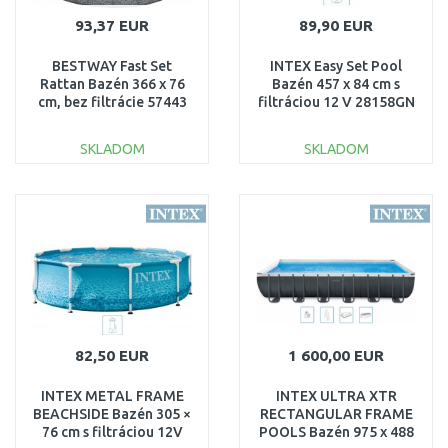
93,37 EUR
89,90 EUR
BESTWAY Fast Set
INTEX Easy Set Pool
Rattan Bazén 366 x 76
Bazén 457 x 84 cm s
cm, bez filtrácie 57443
filtráciou 12 V 28158GN
SKLADOM
SKLADOM
DO KOŠÍKA
DO KOŠÍKA
Porovnať
Porovnať
82,50 EUR
1 600,00 EUR
INTEX METAL FRAME
INTEX ULTRA XTR
BEACHSIDE Bazén 305 ×
RECTANGULAR FRAME
76 cm s filtráciou 12V
POOLS Bazén 975 x 488