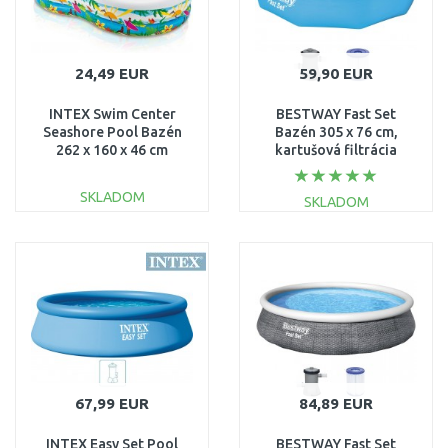
24,49 EUR
59,90 EUR
INTEX Swim Center
BESTWAY Fast Set
Seashore Pool Bazén
Bazén 305 x 76 cm,
262 x 160 x 46 cm
kartušová filtrácia
56490NP
57270
SKLADOM
SKLADOM
DO KOŠÍKA
DO KOŠÍKA
Porovnať
Porovnať
67,99 EUR
84,89 EUR
INTEX Easy Set Pool
BESTWAY Fast Set