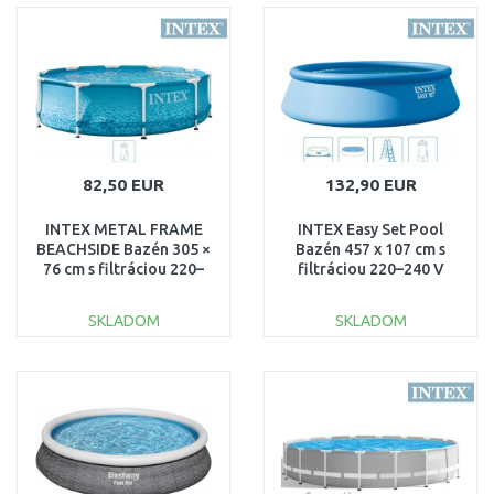
DO KOŠÍKA
DO KOŠÍKA
Porovnať
Porovnať
82,50 EUR
132,90 EUR
INTEX METAL FRAME
INTEX Easy Set Pool
BEACHSIDE Bazén 305 ×
Bazén 457 x 107 cm s
76 cm s filtráciou 220–
filtráciou 220–240 V
240V 28208NP
26166NP
SKLADOM
SKLADOM
DO KOŠÍKA
DO KOŠÍKA
Porovnať
Porovnať