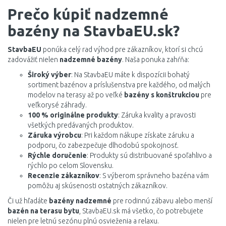
Prečo kúpiť nadzemné
bazény na StavbaEU.sk?
StavbaEU
ponúka celý rad výhod pre zákazníkov, ktorí si chcú
zadovážiť nielen
nadzemné bazény
. Naša ponuka zahŕňa:
Široký výber
: Na StavbaEU máte k dispozícii bohatý
sortiment bazénov a príslušenstva pre každého, od malých
modelov na terasy až po veľké
bazény s konštrukciou
pre
veľkorysé záhrady.
100 % originálne produkty
: Záruka kvality a pravosti
všetkých predávaných produktov.
Záruka výrobcu
: Pri každom nákupe získate záruku a
podporu, čo zabezpečuje dlhodobú spokojnosť.
Rýchle doručenie
: Produkty sú distribuované spoľahlivo a
rýchlo po celom Slovensku.
Recenzie zákazníkov
: S výberom správneho bazéna vám
pomôžu aj skúsenosti ostatných zákazníkov.
Či už hľadáte
bazény nadzemné
pre rodinnú zábavu alebo menší
bazén na terasu bytu
, StavbaEU.sk má všetko, čo potrebujete
nielen pre letnú sezónu plnú osvieženia a relaxu.