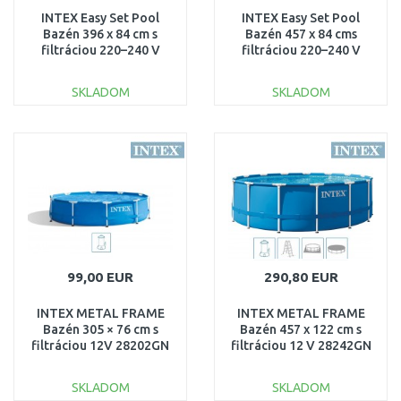
INTEX Easy Set Pool
INTEX Easy Set Pool
Bazén 396 x 84 cm s
Bazén 457 x 84 cms
filtráciou 220–240 V
filtráciou 220–240 V
28142NP
28158NP
SKLADOM
SKLADOM
DO KOŠÍKA
DO KOŠÍKA
Porovnať
Porovnať
99,00 EUR
290,80 EUR
INTEX METAL FRAME
INTEX METAL FRAME
Bazén 305 × 76 cm s
Bazén 457 x 122 cm s
filtráciou 12V 28202GN
filtráciou 12 V 28242GN
SKLADOM
SKLADOM