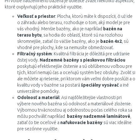
Pri voľbe nadzemného bazéna je dôležité zvážiť niekoľko aspektov,
ktoré ovplyvňujú jeho praktické využitie.
Veľkosť a priestor
: Plocha, ktorú máte k dispozícii, či už ide
o záhradu alebo terasu, rozhoduje o tom, aký model je pre
vás vhodný. Menšie bazény, ako je napríklad
bazén na
terasu bytu
, sa hodia do oblastí, ktoré sú na rozlohou
skromnejšie, zatiaľ čo väčšie bazény, ako je
bazén 4x2
, sú
vhodné pre plochy, kde sa nemusíte obmedzovať.
Filtračný systém
: Kvalitná filtrácia je dôležitá pre udržanie
čistej vody.
Nadzemné bazény s pieskovou filtráciou
poskytujú efektívnejšie čistenie a sú obľúbenou voľbou pre
tých, ktorí nemajú čas a oceňujú systém bez obsluhy. Zvoliť si
ale môžete aj riešenie, pri ktorom vám veľmi dobre poslúži a o
kvalitu vody v bazéne sa postará
špeciálny vysávač
a iné
univerzálne pomôcky.
Odolnosť a materiál
: Asi najdôležitejšie vlastnosti pri
výbere nového bazéna sú odolnosť a materiálové zloženie.
Výbornou trvácnosťou aj odolnosťou počas celého roka sa
môžu pochváliť napríklad
bazény nadzemné laminátové
,
zatiaľ čo tie oceľové a
nafukovacie bazény
sú viac ideálne
pre sezónne využitie.