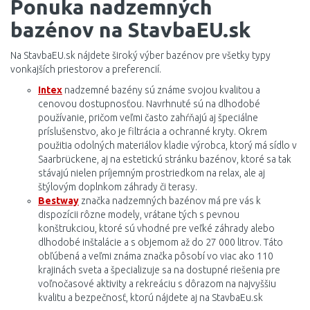
Ponuka nadzemných
bazénov na StavbaEU.sk
Na StavbaEU.sk nájdete široký výber bazénov pre všetky typy
vonkajších priestorov a preferencií.
Intex
nadzemné bazény sú známe svojou kvalitou a
cenovou dostupnosťou. Navrhnuté sú na dlhodobé
používanie, pričom veľmi často zahŕňajú aj špeciálne
príslušenstvo, ako je filtrácia a ochranné kryty. Okrem
použitia odolných materiálov kladie výrobca, ktorý má sídlo v
Saarbrückene, aj na estetickú stránku bazénov, ktoré sa tak
stávajú nielen príjemným prostriedkom na relax, ale aj
štýlovým doplnkom záhrady či terasy.
Bestway
značka nadzemných bazénov má pre vás k
dispozícii rôzne modely, vrátane tých s pevnou
konštrukciou, ktoré sú vhodné pre veľké záhrady alebo
dlhodobé inštalácie a s objemom až do 27 000 litrov. Táto
obľúbená a veľmi známa značka pôsobí vo viac ako 110
krajinách sveta a špecializuje sa na dostupné riešenia pre
voľnočasové aktivity a rekreáciu s dôrazom na najvyššiu
kvalitu a bezpečnosť, ktorú nájdete aj na StavbaEu.sk