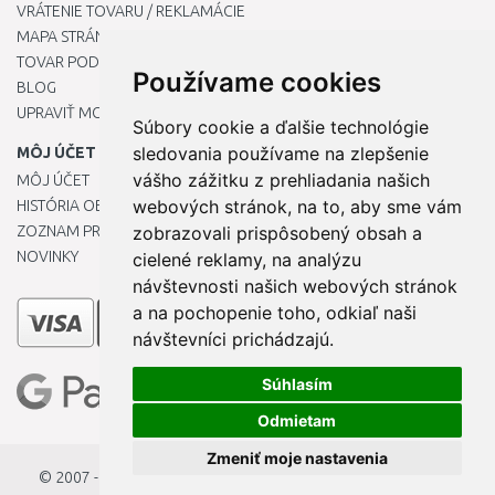
VRÁTENIE TOVARU / REKLAMÁCIE
MAPA STRÁNOK
TOVAR PODĽA ZNAČIEK
Používame cookies
BLOG
UPRAVIŤ MOJE PREDVOĽBY COOKIES
Súbory cookie a ďalšie technológie
sledovania používame na zlepšenie
MÔJ ÚČET
vášho zážitku z prehliadania našich
MÔJ ÚČET
webových stránok, na to, aby sme vám
HISTÓRIA OBJEDNÁVOK
ZOZNAM PRIANÍ
zobrazovali prispôsobený obsah a
NOVINKY
cielené reklamy, na analýzu
návštevnosti našich webových stránok
a na pochopenie toho, odkiaľ naši
návštevníci prichádzajú.
Súhlasím
Odmietam
Zmeniť moje nastavenia
© 2007 - 2026
StavbaEU.sk