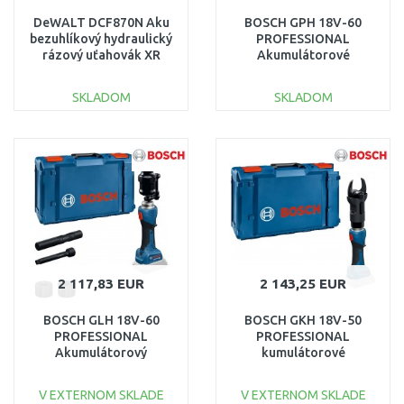
DeWALT DCF870N Aku
BOSCH GPH 18V-60
bezuhlíkový hydraulický
PROFESSIONAL
rázový uťahovák XR
Akumulátorové
(18V/56Nm/bez aku)
hydraulické lisovacie
kliešte 06019P0100
SKLADOM
SKLADOM
DO KOŠÍKA
DO KOŠÍKA
Porovnať
Porovnať
2 117,83 EUR
2 143,25 EUR
BOSCH GLH 18V-60
BOSCH GKH 18V-50
PROFESSIONAL
PROFESSIONAL
Akumulátorový
kumulátorové
hydraulický dierovač
hydraulické nožnice
06019P0200
06019P0000
V EXTERNOM SKLADE
V EXTERNOM SKLADE