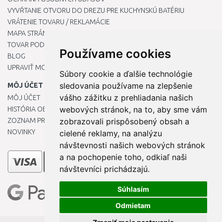
VYVŔTANIE OTVORU DO DREZU PRE KUCHYNSKÚ BATÉRIU
VRÁTENIE TOVARU / REKLAMÁCIE
MAPA STRÁNOK
TOVAR PODĽA ZNAČIEK
Používame cookies
BLOG
UPRAVIŤ MOJE PREDVOĽBY COOKIES
Súbory cookie a ďalšie technológie
sledovania používame na zlepšenie
MÔJ ÚČET
vášho zážitku z prehliadania našich
MÔJ ÚČET
webových stránok, na to, aby sme vám
HISTÓRIA OBJEDNÁVOK
ZOZNAM PRIANÍ
zobrazovali prispôsobený obsah a
NOVINKY
cielené reklamy, na analýzu
návštevnosti našich webových stránok
a na pochopenie toho, odkiaľ naši
návštevníci prichádzajú.
Súhlasím
Odmietam