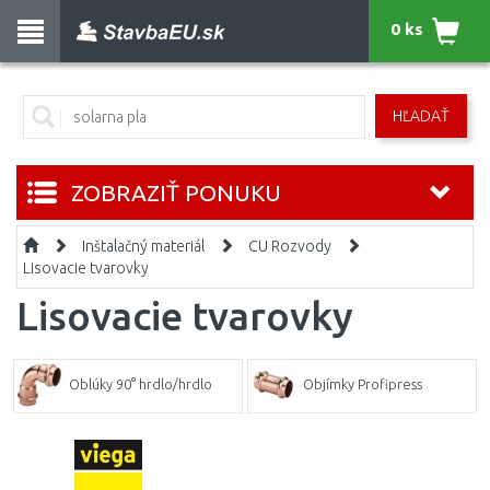
0 ks
HĽADAŤ
ZOBRAZIŤ PONUKU
Inštalačný materiál
CU Rozvody
Lisovacie tvarovky
Lisovacie tvarovky
Oblúky 90° hrdlo/hrdlo
Objímky Profipress