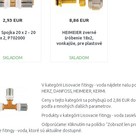
2,93 EUR
8,86 EUR
Spojka 20 x 2 - 20
HEIMEIER zverné
x 2, P702000
šróbenie 18x2,
vonkajšie, pre plastové
rúrky 1311-18.351
SKLADOM
SKLADOM
DO KOŠÍKA
DO KOŠÍKA
Porovnať
Porovnať
V kategórii Lisovacie fitingy - voda nájdete našu
HERZ, DANFOSS, HEIMEIER, KERMI.
Ceny v tejto kategórii sa pohybujú od 2,86 EUR do 
podľa a mnohých ďalších parametrov.
Produkty v kategórii Lisovacie fitingy - voda zasi
Odporúčame: Kliknutím na políčko "Zobraziť len pr
e fitingy - voda, ktoré sú aktuálne dostupné.