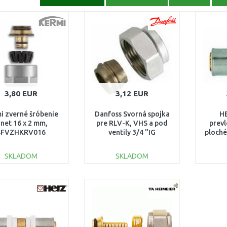
3,80 EUR
3,12 EUR
i zverné šróbenie
Danfoss Svorná spojka
HE
-net 16 x 2 mm,
pre RLV-K, VHS a pod
prev
SFVZHKRV016
ventily 3/4 "IG
ploché
013G4125
G 
SKLADOM
SKLADOM
DO KOŠÍKA
DO KOŠÍKA
Porovnať
Porovnať