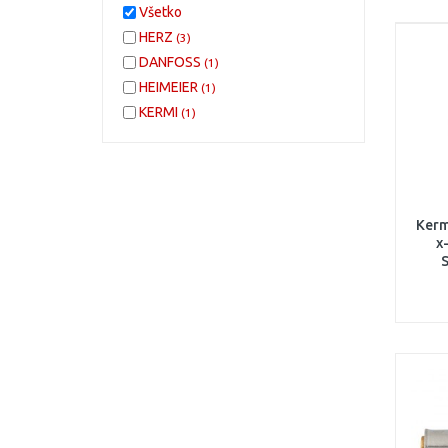
Všetko
HERZ
(3)
DANFOSS
(1)
HEIMEIER
(1)
KERMI
(1)
Kerm
x