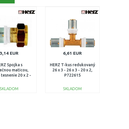
3,14 EUR
6,61 EUR
RZ Spojka s
HERZ T-kus redukovaný
lečnou maticou,
26 x 3 - 26 x 3 - 20 x 2,
 tesnenie 20 x 2 -
P722615
3/4, P702041
SKLADOM
SKLADOM
DO KOŠÍKA
DO KOŠÍKA
Porovnať
Porovnať