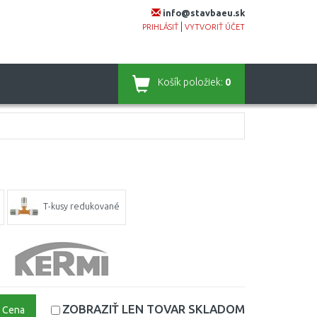
info@stavbaeu.sk
|
PRIHLÁSIŤ
VYTVORIŤ ÚČET
Košík
položiek:
0
T-kusy redukované
ZOBRAZIŤ LEN TOVAR
SKLADOM
Cena