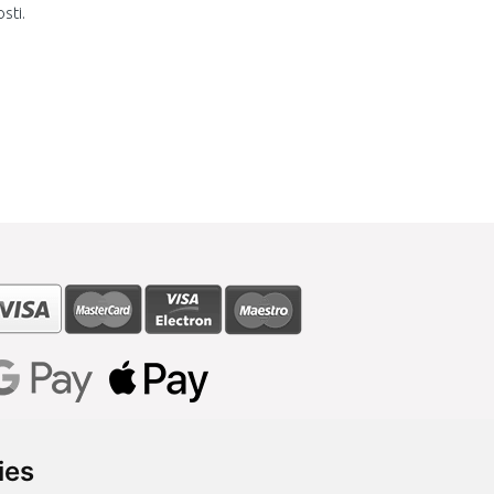
sti.
ies