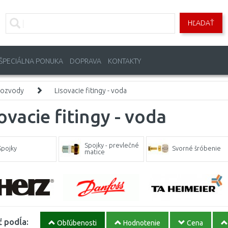
HĽADAŤ
ŠPECIÁLNA PONUKA
DOPRAVA
KONTAKTY
rozvody
Lisovacie fitingy - voda
ovacie fitingy - voda
Spojky - prevlečné
Spojky
Svorné šróbenie
matice
ť podĺa:
Obľúbenosti
Hodnotenie
Cena