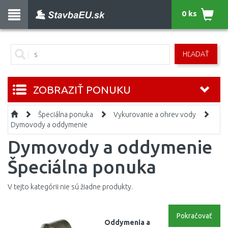
0 ks
HĽADAŤ
ZOBRAZIŤ PONUKU
Špeciálna ponuka
Vykurovanie a ohrev vody
Dymovody a oddymenie
Dymovody a oddymenie
Špeciálna ponuka
V tejto kategórii nie sú žiadne produkty.
Pokračovať
Oddymenia
a