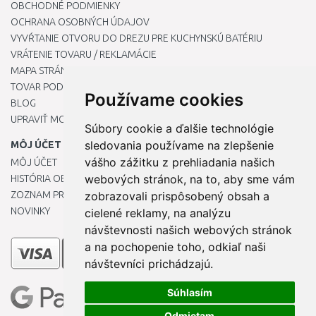
OBCHODNÉ PODMIENKY
OCHRANA OSOBNÝCH ÚDAJOV
VYVŔTANIE OTVORU DO DREZU PRE KUCHYNSKÚ BATÉRIU
VRÁTENIE TOVARU / REKLAMÁCIE
MAPA STRÁNOK
TOVAR PODĽA ZNAČIEK
Používame cookies
BLOG
UPRAVIŤ MOJE PREDVOĽBY COOKIES
Súbory cookie a ďalšie technológie
sledovania používame na zlepšenie
MÔJ ÚČET
vášho zážitku z prehliadania našich
MÔJ ÚČET
webových stránok, na to, aby sme vám
HISTÓRIA OBJEDNÁVOK
ZOZNAM PRIANÍ
zobrazovali prispôsobený obsah a
NOVINKY
cielené reklamy, na analýzu
návštevnosti našich webových stránok
a na pochopenie toho, odkiaľ naši
návštevníci prichádzajú.
Súhlasím
Odmietam