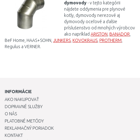
dymovody
- v tejto kategórii
nájdete
oddymenia
pre
plynové
kotly
,
dymovody
nerezové
aj
dymovody
oceľové
a ďalšie
príslušenstvo od mnohých výrobcov
ako napríklad
ARISTON
,
BANADOR
,
BeF Home, HAAS+SOHN,
JUNKERS
,
KOVOKRAUS
,
PROTHERM
,
Regulus a VERNER.
INFORMÁCIE
AKO NAKUPOVAŤ
DOPRAVNÉ SLUŽBY
O NÁS
PLATOBNÉ METÓDY
REKLAMAČNÝ PORIADOK
KONTAKT