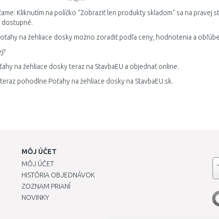
me: Kliknutím na políčko "Zobraziť len produkty skladom" sa na pravej st
 dostupné.
oťahy na žehliace dosky možno zoradiť podľa ceny, hodnotenia a obľúbe
j?
ťahy na žehliace dosky teraz na StavbaEU a objednať online.
 teraz pohodlne Poťahy na žehliace dosky na StavbaEU.sk.
MÔJ ÚČET
MÔJ ÚČET
HISTÓRIA OBJEDNÁVOK
ZOZNAM PRIANÍ
NOVINKY