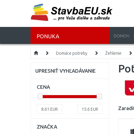
PONUKA
DOMOV
Domáce potreby
Žehlenie
Poť
UPRESNIŤ VYHĽADÁVANIE
CENA
Zaradi
8.61
EUR
15.6
EUR
ZNAČKA