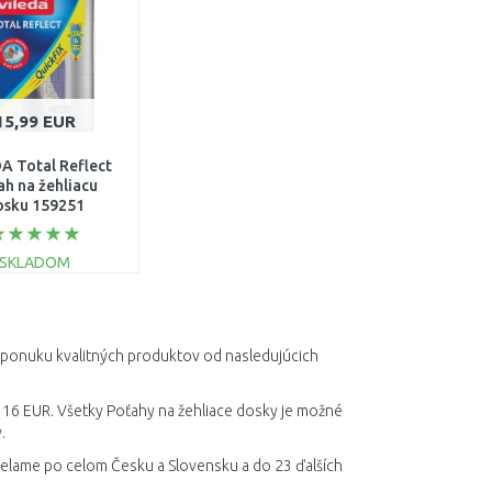
15,99 EUR
A Total Reflect
ah na žehliacu
osku 159251
SKLADOM
DO KOŠÍKA
Porovnať
u ponuku kvalitných produktov od nasledujúcich
 16 EUR. Všetky Poťahy na žehliace dosky je možné
.
ielame po celom Česku a Slovensku a do 23 ďalších