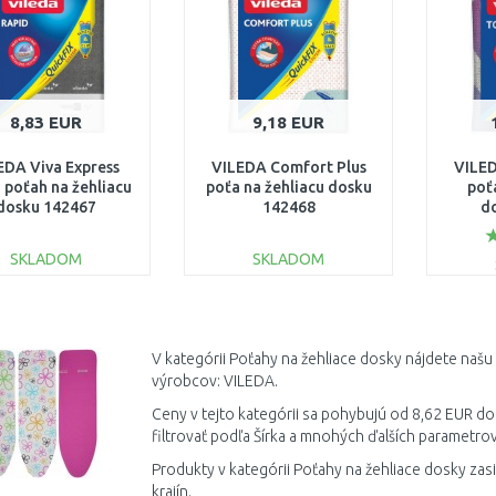
8,83 EUR
9,18 EUR
EDA Viva Express
VILEDA Comfort Plus
VILED
 poťah na žehliacu
poťa na žehliacu dosku
poť
dosku 142467
142468
d
SKLADOM
SKLADOM
DO KOŠÍKA
DO KOŠÍKA
Porovnať
Porovnať
V kategórii Poťahy na žehliace dosky nájdete naš
výrobcov: VILEDA.
Ceny v tejto kategórii sa pohybujú od 8,62 EUR do
filtrovať podľa Šírka a mnohých ďalších parametrov
Produkty v kategórii Poťahy na žehliace dosky zas
krajín.