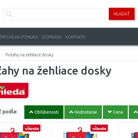
HĽADAŤ
ŠPECIÁLNA PONUKA
DOPRAVA
KONTAKTY
Poťahy na žehliace dosky
ahy na žehliace dosky
ť podĺa:
Obľúbenosti
Hodnotenie
Cena