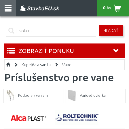
0 ks
HĽADAŤ
ZOBRAZIŤ PONUKU
Kúpeľňa a sanita
Vane
Príslušenstvo pre vane
Podpory k vaniam
Vaňové dvierka