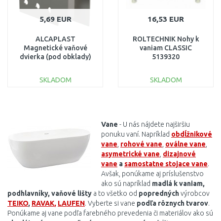
5,69 EUR
16,53 EUR
ALCAPLAST
ROLTECHNIK Nohy k
Magnetické vaňové
vaniam CLASSIC
dvierka (pod obklady)
5139320
basic AVD005
SKLADOM
SKLADOM
DO KOŠÍKA
DO KOŠÍKA
Porovnať
Porovnať
Vane
-
U nás nájdete najširšiu
ponuku vaní. Napríklad
obdĺžnikové
vane
,
rohové vane
,
oválne vane
,
asymetrické vane
,
dizajnové
vane
a
samostatne stojace vane
.
Avšak, ponúkame aj príslušenstvo
ako sú napríklad
madlá k vaniam,
podhlavníky, vaňové lišty
a to všetko
od
popredných
výrobcov
TEIKO
,
RAVAK
,
LAUFEN
.
Vyberte
si
vane
podľa
rôznych
tvarov
.
Ponúkame aj
vane
podľa farebného
prevedenia
či
materiálov ako
sú