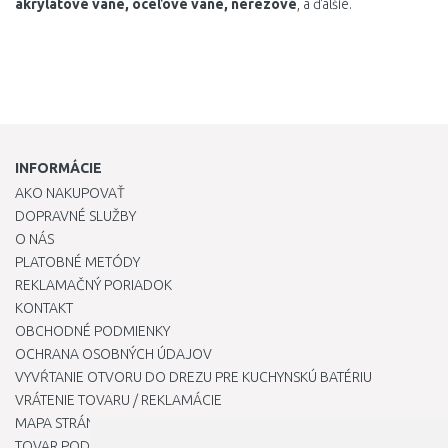
akrylátové
vane
,
oceľové
vane
,
nerezové
,
a
ďalšie.
INFORMÁCIE
AKO NAKUPOVAŤ
DOPRAVNÉ SLUŽBY
O NÁS
PLATOBNÉ METÓDY
REKLAMAČNÝ PORIADOK
KONTAKT
OBCHODNÉ PODMIENKY
OCHRANA OSOBNÝCH ÚDAJOV
VYVŔTANIE OTVORU DO DREZU PRE KUCHYNSKÚ BATÉRIU
VRÁTENIE TOVARU / REKLAMÁCIE
MAPA STRÁNOK
TOVAR PODĽA ZNAČIEK