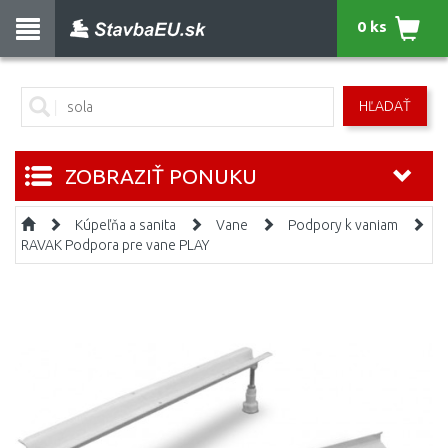
0 ks
HĽADAŤ
ZOBRAZIŤ PONUKU
Kúpeľňa a sanita
Vane
Podpory k vaniam
RAVAK Podpora pre vane PLAY