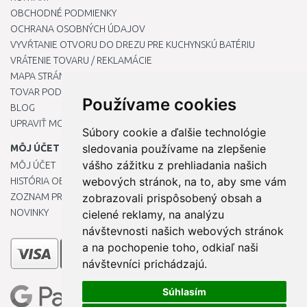
OBCHODNÉ PODMIENKY
OCHRANA OSOBNÝCH ÚDAJOV
VYVŔTANIE OTVORU DO DREZU PRE KUCHYNSKÚ BATÉRIU
VRÁTENIE TOVARU / REKLAMÁCIE
MAPA STRÁNOK
TOVAR PODĽA ZNAČIEK
Používame cookies
BLOG
UPRAVIŤ MOJE PREDVOĽBY COOKIES
Súbory cookie a ďalšie technológie
sledovania používame na zlepšenie
MÔJ ÚČET
vášho zážitku z prehliadania našich
MÔJ ÚČET
webových stránok, na to, aby sme vám
HISTÓRIA OBJEDNÁVOK
ZOZNAM PRIANÍ
zobrazovali prispôsobený obsah a
NOVINKY
cielené reklamy, na analýzu
návštevnosti našich webových stránok
a na pochopenie toho, odkiaľ naši
návštevníci prichádzajú.
Súhlasím