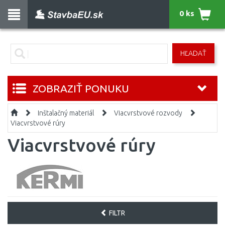
0 ks
HĽADAŤ
ZOBRAZIŤ PONUKU
Inštalačný materiál
Viacvrstvové rozvody
Viacvrstvové rúry
Viacvrstvové rúry
FILTR