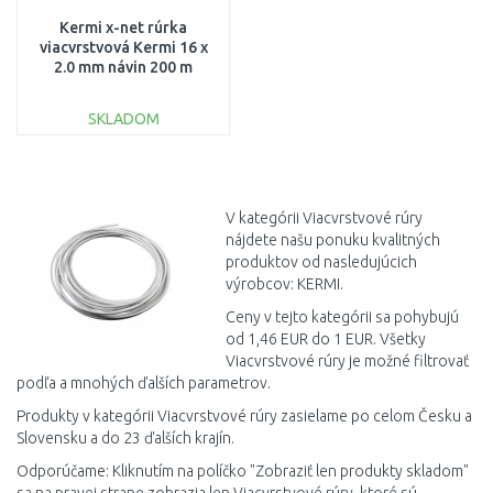
Kermi x-net rúrka
viacvrstvová Kermi 16 x
2.0 mm návin 200 m
SHRMR016020
SKLADOM
DO KOŠÍKA
Porovnať
V kategórii Viacvrstvové rúry
nájdete našu ponuku kvalitných
produktov od nasledujúcich
výrobcov: KERMI.
Ceny v tejto kategórii sa pohybujú
od 1,46 EUR do 1 EUR. Všetky
Viacvrstvové rúry je možné filtrovať
podľa a mnohých ďalších parametrov.
Produkty v kategórii Viacvrstvové rúry zasielame po celom Česku a
Slovensku a do 23 ďalších krajín.
Odporúčame: Kliknutím na políčko "Zobraziť len produkty skladom"