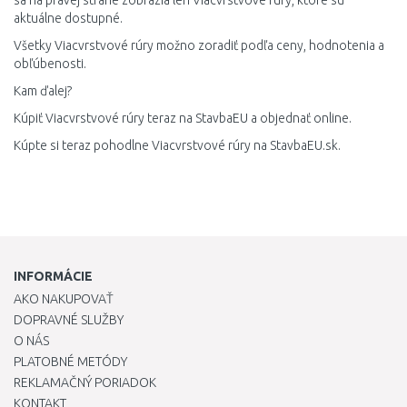
sa na pravej strane zobrazia len Viacvrstvové rúry, ktoré sú
aktuálne dostupné.
Všetky Viacvrstvové rúry možno zoradiť podľa ceny, hodnotenia a
obľúbenosti.
Kam ďalej?
Kúpiť Viacvrstvové rúry teraz na StavbaEU a objednať online.
Kúpte si teraz pohodlne Viacvrstvové rúry na StavbaEU.sk.
INFORMÁCIE
AKO NAKUPOVAŤ
DOPRAVNÉ SLUŽBY
O NÁS
PLATOBNÉ METÓDY
REKLAMAČNÝ PORIADOK
KONTAKT