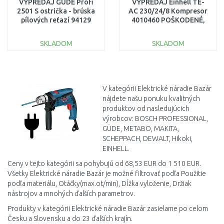
VÝPREDAJ GÜDE Profi
VÝPREDAJ Einhell TE-
2501 S ostrička - brúska
AC 230/24/8 Kompresor
pílových reťazí 94129
4010460 POŠKODENÉ,
PO SERVISE, BEZ
POŠKODENÝ OBAL
KOTÚČOV
SKLADOM
SKLADOM
DO KOŠÍKA
DO KOŠÍKA
Porovnať
Porovnať
V kategórii Elektrické náradie Bazár
nájdete našu ponuku kvalitných
produktov od nasledujúcich
výrobcov: BOSCH PROFESSIONAL,
GÜDE, METABO, MAKITA,
SCHEPPACH, DEWALT, Hikoki,
EINHELL.
Ceny v tejto kategórii sa pohybujú od 68,53 EUR do 1 510 EUR.
Všetky Elektrické náradie Bazár je možné filtrovať podľa Použitie
podľa materiálu, Otáčky(max.ot/min), Dĺžka vyloženie, Držiak
nástrojov a mnohých ďalších parametrov.
Produkty v kategórii Elektrické náradie Bazár zasielame po celom
Česku a Slovensku a do 23 ďalších krajín.