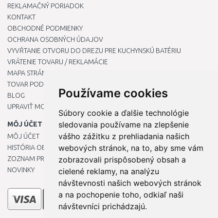
REKLAMAČNÝ PORIADOK
KONTAKT
OBCHODNÉ PODMIENKY
OCHRANA OSOBNÝCH ÚDAJOV
VYVŔTANIE OTVORU DO DREZU PRE KUCHYNSKÚ BATÉRIU
VRÁTENIE TOVARU / REKLAMÁCIE
MAPA STRÁNOK
TOVAR PODĽA ZNAČIEK
Používame cookies
BLOG
UPRAVIŤ MOJE PREDVOĽBY COOKIES
Súbory cookie a ďalšie technológie
sledovania používame na zlepšenie
MÔJ ÚČET
vášho zážitku z prehliadania našich
MÔJ ÚČET
webových stránok, na to, aby sme vám
HISTÓRIA OBJEDNÁVOK
ZOZNAM PRIANÍ
zobrazovali prispôsobený obsah a
NOVINKY
cielené reklamy, na analýzu
návštevnosti našich webových stránok
a na pochopenie toho, odkiaľ naši
návštevníci prichádzajú.