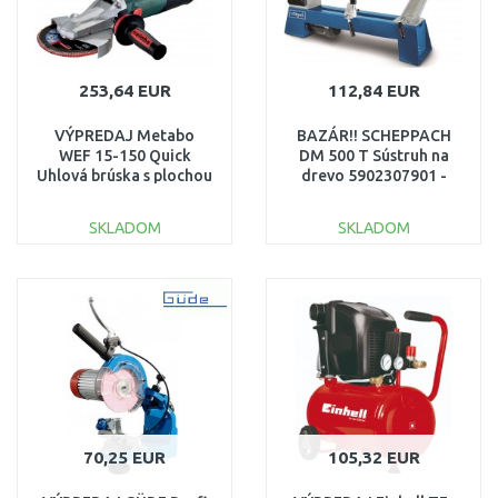
253,64 EUR
112,84 EUR
VÝPREDAJ Metabo
BAZÁR!! SCHEPPACH
WEF 15-150 Quick
DM 500 T Sústruh na
Uhlová brúska s plochou
drevo 5902307901 -
hlavou 150 mm
ROZBALENÉ,
613083000 POUŽITÉ
POŠKRÁBANÉ!!
SKLADOM
SKLADOM
DO KOŠÍKA
DO KOŠÍKA
Porovnať
Porovnať
70,25 EUR
105,32 EUR