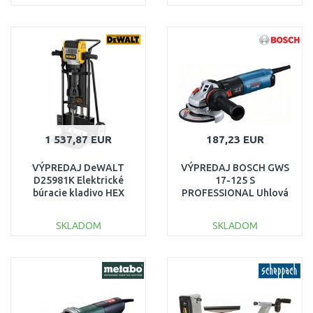
DO KOŠÍKA
DO KOŠÍKA
Porovnať
Porovnať
1 537,87 EUR
187,23 EUR
VÝPREDAJ DeWALT
VÝPREDAJ BOSCH GWS
D25981K Elektrické
17-125 S
búracie kladivo HEX
PROFESSIONAL Uhlová
28mm, (2100W/62J) s
brúska 06017D0300
vozíkom
POŠKODENÝ OBAL
SKLADOM
SKLADOM
DO KOŠÍKA
DO KOŠÍKA
Porovnať
Porovnať