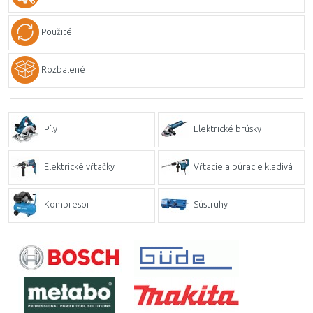
Použité
Rozbalené
Píly
Elektrické brúsky
Elektrické vŕtačky
Vŕtacie a búracie kladivá
Kompresor
Sústruhy