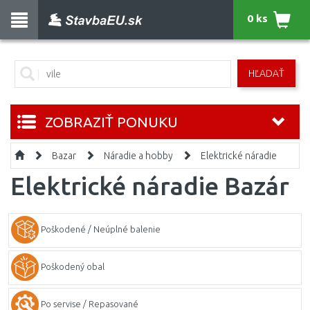
0 ks
HĽADAŤ
ZOBRAZIŤ PONUKU
Bazar
Náradie a hobby
Elektrické náradie
Elektrické náradie Bazár
Poškodené / Neúplné balenie
Poškodený obal
Po servise / Repasované