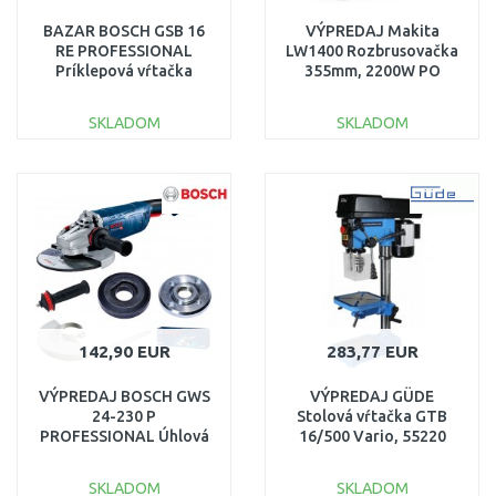
BAZAR BOSCH GSB 16
VÝPREDAJ Makita
RE PROFESSIONAL
LW1400 Rozbrusovačka
Príklepová vŕtačka
355mm, 2200W PO
060114E500
SERVISE
POŠKODENÝ KUFOR
SKLADOM
SKLADOM
DO KOŠÍKA
DO KOŠÍKA
Porovnať
Porovnať
142,90 EUR
283,77 EUR
VÝPREDAJ BOSCH GWS
VÝPREDAJ GÜDE
24-230 P
Stolová vŕtačka GTB
PROFESSIONAL Úhlová
16/500 Vario, 55220
brúska 06018C3100
ROZBALENÉ
POŠKODENÝ OBAL
SKLADOM
SKLADOM