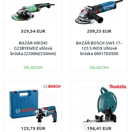
329,34 EUR
209,25 EUR
BAZÁR HiKOKI
BAZÁR BOSCH GWS 17-
G23BYEWDZ uhlová
125 S INOX Uhlové
brúska (2200W/230mm)
brúska 06017D0500
POŠKODENÝ OBAL!!
POŠKODENÝ OBAL
SKLADOM
SKLADOM
DO KOŠÍKA
DO KOŠÍKA
Porovnať
Porovnať
123,79 EUR
196,41 EUR