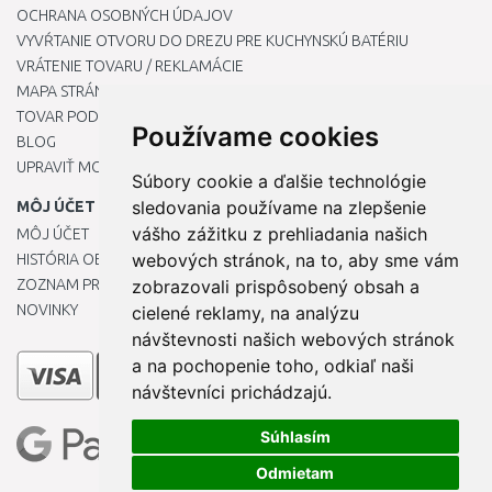
OCHRANA OSOBNÝCH ÚDAJOV
VYVŔTANIE OTVORU DO DREZU PRE KUCHYNSKÚ BATÉRIU
VRÁTENIE TOVARU / REKLAMÁCIE
MAPA STRÁNOK
TOVAR PODĽA ZNAČIEK
Používame cookies
BLOG
UPRAVIŤ MOJE PREDVOĽBY COOKIES
Súbory cookie a ďalšie technológie
sledovania používame na zlepšenie
MÔJ ÚČET
vášho zážitku z prehliadania našich
MÔJ ÚČET
webových stránok, na to, aby sme vám
HISTÓRIA OBJEDNÁVOK
ZOZNAM PRIANÍ
zobrazovali prispôsobený obsah a
NOVINKY
cielené reklamy, na analýzu
návštevnosti našich webových stránok
a na pochopenie toho, odkiaľ naši
návštevníci prichádzajú.
Súhlasím
Odmietam