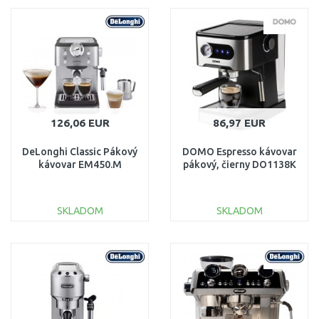
DO KOŠÍKA
DO KOŠÍKA
Porovnať
Porovnať
126,06 EUR
86,97 EUR
DeLonghi Classic Pákový
DOMO Espresso kávovar
kávovar EM450.M
pákový, čierny DO1138K
SKLADOM
SKLADOM
DO KOŠÍKA
DO KOŠÍKA
Porovnať
Porovnať