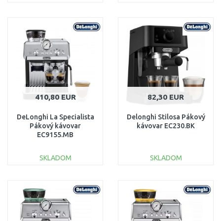
DO KOŠÍKA
DO KOŠÍKA
Porovnať
Porovnať
410,80 EUR
82,30 EUR
DeLonghi La Specialista
Delonghi Stilosa Pákový
Pákový kávovar
kávovar EC230.BK
EC9155.MB
SKLADOM
SKLADOM
DO KOŠÍKA
DO KOŠÍKA
Porovnať
Porovnať