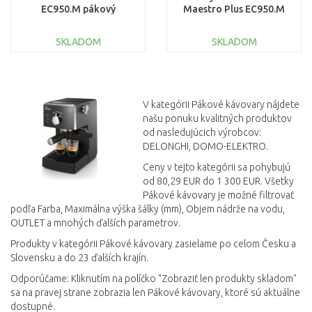
EC950.M pákový
Maestro Plus EC950.M
kávovar POUŽITÉ
PO SERVISE
OPRAVA ČERPADLA
SKLADOM
SKLADOM
DO KOŠÍKA
DO KOŠÍKA
Porovnať
Porovnať
V kategórii Pákové kávovary nájdete
našu ponuku kvalitných produktov
od nasledujúcich výrobcov:
DELONGHI, DOMO-ELEKTRO.
Ceny v tejto kategórii sa pohybujú
od 80,29 EUR do 1 300 EUR. Všetky
Pákové kávovary je možné filtrovať
podľa Farba, Maximálna výška šálky (mm), Objem nádrže na vodu,
OUTLET a mnohých ďalších parametrov.
Produkty v kategórii Pákové kávovary zasielame po celom Česku a
Slovensku a do 23 ďalších krajín.
Odporúčame: Kliknutím na políčko "Zobraziť len produkty skladom"
sa na pravej strane zobrazia len Pákové kávovary, ktoré sú aktuálne
dostupné.