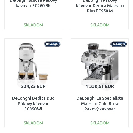
Delonghi Stilosa Pákový
DeLonghi Pákový
kávovar EC260.BK
kávovar Dedica Maestro
Plus EC950.M
SKLADOM
SKLADOM
DO KOŠÍKA
DO KOŠÍKA
Porovnať
Porovnať
234,25 EUR
1 330,61 EUR
DeLonghi Dedica Duo
DeLonghi La Specialista
Pákový kávovar
Maestro Cold Brew
EC890.WI
Pákový kávovar
EC9885.M
SKLADOM
SKLADOM