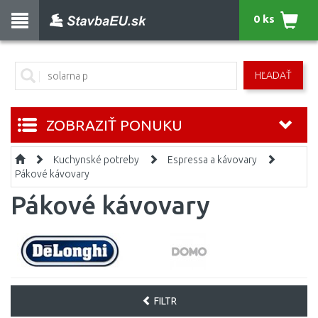
0 ks
HĽADAŤ
ZOBRAZIŤ PONUKU
Kuchynské potreby
Espressa a kávovary
Pákové kávovary
Pákové kávovary
FILTR