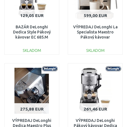
129,05 EUR
599,00 EUR
BAZÁR DeLonghi
VÝPREDAJ DeLonghi La
Dedica Style Pákový
Specialista Maestro
kávovar EC 685.M
Pákový kávovar
ROZBALENÉ!!
EC9865.M PO SERVISE
SKLADOM
SKLADOM
DO KOŠÍKA
DO KOŠÍKA
Porovnať
Porovnať
275,88 EUR
261,46 EUR
VÝPREDAJ DeLonghi
VÝPREDAJ DeLonghi
Dedica Maestro Plus
Pákový kávovar Dedica