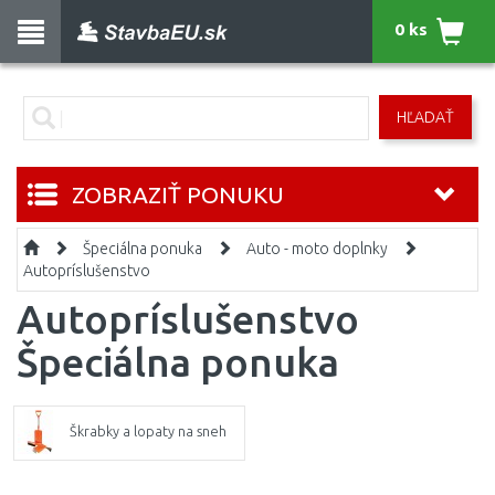
0 ks
HĽADAŤ
ZOBRAZIŤ PONUKU
Špeciálna ponuka
Auto - moto doplnky
Autopríslušenstvo
Autopríslušenstvo
Špeciálna ponuka
Škrabky a lopaty na sneh