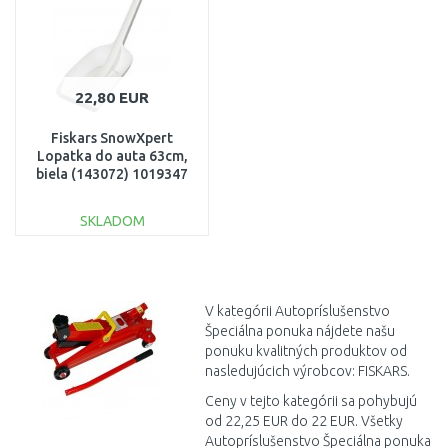
22,80 EUR
Fiskars SnowXpert
Lopatka do auta 63cm,
biela (143072) 1019347
SKLADOM
DO KOŠÍKA
Porovnať
V kategórii Autopríslušenstvo
Špeciálna ponuka nájdete našu
ponuku kvalitných produktov od
nasledujúcich výrobcov: FISKARS.
Ceny v tejto kategórii sa pohybujú
od 22,25 EUR do 22 EUR. Všetky
Autopríslušenstvo Špeciálna ponuka