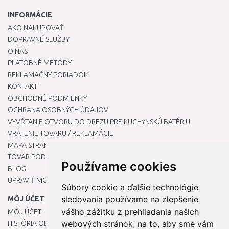
INFORMÁCIE
AKO NAKUPOVAŤ
DOPRAVNÉ SLUŽBY
O NÁS
PLATOBNÉ METÓDY
REKLAMAČNÝ PORIADOK
KONTAKT
OBCHODNÉ PODMIENKY
OCHRANA OSOBNÝCH ÚDAJOV
VYVŔTANIE OTVORU DO DREZU PRE KUCHYNSKÚ BATÉRIU
VRÁTENIE TOVARU / REKLAMÁCIE
MAPA STRÁNOK
TOVAR PODĽA ZNAČIEK
Používame cookies
BLOG
UPRAVIŤ MOJE PREDVOĽBY COOKIES
Súbory cookie a ďalšie technológie
sledovania používame na zlepšenie
MÔJ ÚČET
vášho zážitku z prehliadania našich
MÔJ ÚČET
webových stránok, na to, aby sme vám
HISTÓRIA OBJEDNÁVOK