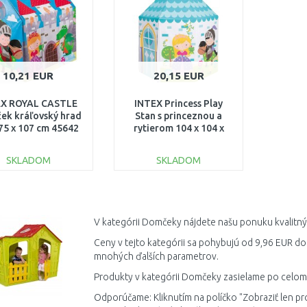
10,21 EUR
20,15 EUR
EX ROYAL CASTLE
INTEX Princess Play
ek kráľovský hrad
Stan s princeznou a
 75 x 107 cm 45642
rytierom 104 x 104 x
130 cm 44635NP
SKLADOM
SKLADOM
DO KOŠÍKA
DO KOŠÍKA
Porovnať
Porovnať
V kategórii Domčeky nájdete našu ponuku kvalitný
Ceny v tejto kategórii sa pohybujú od 9,96 EUR do
mnohých ďalších parametrov.
Produkty v kategórii Domčeky zasielame po celom Č
Odporúčame: Kliknutím na políčko "Zobraziť len pr