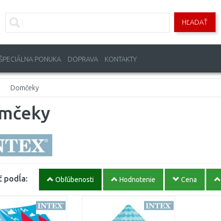
HĽADAŤ
ŠPECIÁLNA PONUKA
DOPRAVA
KONTAKTY
Domčeky
mčeky
ť podĺa:
Obľúbenosti
Hodnotenie
Cena