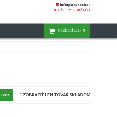
info@stavbaeu.sk
|
PRIHLÁSIŤ
VYTVORIŤ ÚČET
Košík
položiek:
0
ZOBRAZIŤ LEN TOVAR
SKLADOM
Cena