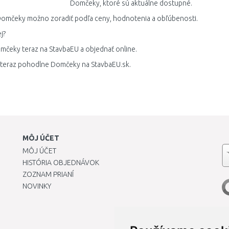
Domčeky, ktoré sú aktuálne dostupné.
omčeky možno zoradiť podľa ceny, hodnotenia a obľúbenosti.
j?
mčeky teraz na StavbaEU a objednať online.
 teraz pohodlne Domčeky na StavbaEU.sk.
MÔJ ÚČET
MÔJ ÚČET
HISTÓRIA OBJEDNÁVOK
ZOZNAM PRIANÍ
NOVINKY