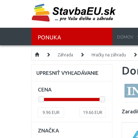
PONUKA
DOMOV
Záhrada
Hračky na záhradu
Do
UPRESNIŤ VYHĽADÁVANIE
CENA
Zaradi
9.96
EUR
19.66
EUR
ZNAČKA