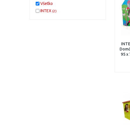
Všetko
INTEX
(2)
INT
Domč
95 x