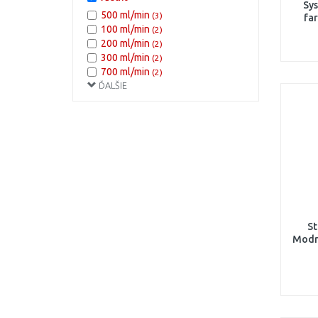
Sys
500 ml/min
(3)
fa
100 ml/min
(2)
200 ml/min
(2)
300 ml/min
(2)
700 ml/min
(2)
ĎALŠIE
110 - 180 ml/min
(1)
160 - 220 ml/min
(1)
200 - 220 ml/min
(1)
70 - 100 ml/min
(1)
St
Modr