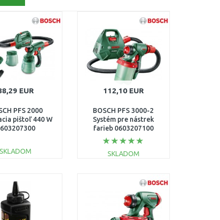
88,29 EUR
112,10 EUR
SCH PFS 2000
BOSCH PFS 3000-2
acia pištoľ 440 W
Systém pre nástrek
603207300
farieb 0603207100
SKLADOM
SKLADOM
DO KOŠÍKA
DO KOŠÍKA
Porovnať
Porovnať