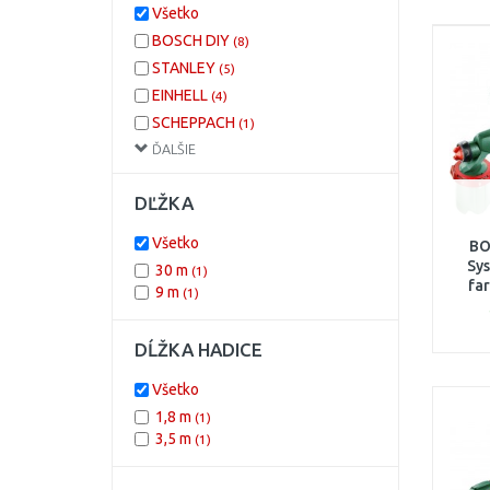
Všetko
BOSCH DIY
(8)
STANLEY
(5)
EINHELL
(4)
SCHEPPACH
(1)
ĎALŠIE
BLACK & DECKER
(1)
DĽŽKA
Všetko
BO
Sys
30 m
(1)
fa
9 m
(1)
DĹŽKA HADICE
Všetko
1,8 m
(1)
3,5 m
(1)