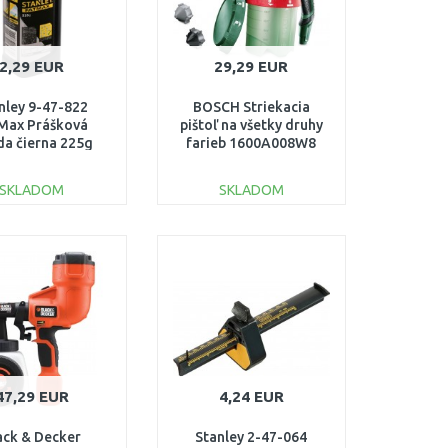
2,29 EUR
29,29 EUR
nley 9-47-822
BOSCH Striekacia
Max Prášková
pištoľ na všetky druhy
da čierna 225g
farieb 1600A008W8
SKLADOM
SKLADOM
DO KOŠÍKA
DO KOŠÍKA
Porovnať
Porovnať
47,29 EUR
4,24 EUR
ack & Decker
Stanley 2-47-064