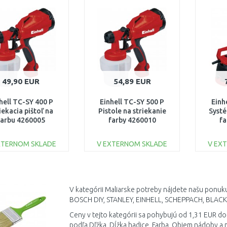
Porovnať
Porovnať
49,90 EUR
54,89 EUR
hell TC-SY 400 P
Einhell TC-SY 500 P
Einh
iekacia pištoľ na
Pistole na striekanie
Systé
farbu 4260005
farby 4260010
fa
XTERNOM SKLADE
V EXTERNOM SKLADE
V EX
DO KOŠÍKA
DO KOŠÍKA
Porovnať
Porovnať
V kategórii Maliarske potreby nájdete našu ponuk
BOSCH DIY, STANLEY, EINHELL, SCHEPPACH, BLAC
Ceny v tejto kategórii sa pohybujú od 1,31 EUR do
podľa Dľžka, Dĺžka hadice, Farba, Objem nádoby a