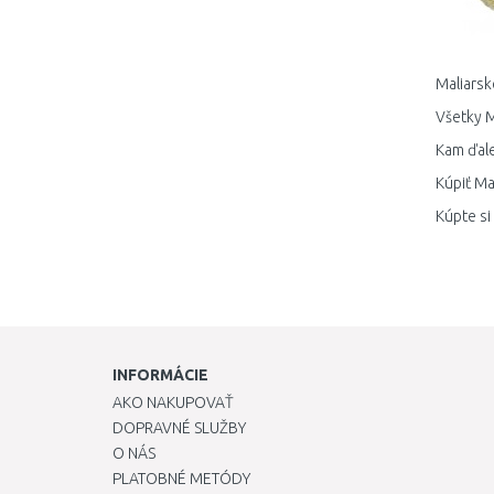
Maliarsk
Všetky M
Kam ďale
Kúpiť Ma
Kúpte si
INFORMÁCIE
AKO NAKUPOVAŤ
DOPRAVNÉ SLUŽBY
O NÁS
PLATOBNÉ METÓDY