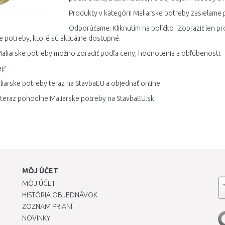
Produkty v kategórii Maliarske potreby zasielame 
Odporúčame: Kliknutím na políčko "Zobraziť len pr
e potreby, ktoré sú aktuálne dostupné.
aliarske potreby možno zoradiť podľa ceny, hodnotenia a obľúbenosti.
j?
liarske potreby teraz na StavbaEU a objednať online.
 teraz pohodlne Maliarske potreby na StavbaEU.sk.
MÔJ ÚČET
MÔJ ÚČET
HISTÓRIA OBJEDNÁVOK
ZOZNAM PRIANÍ
NOVINKY