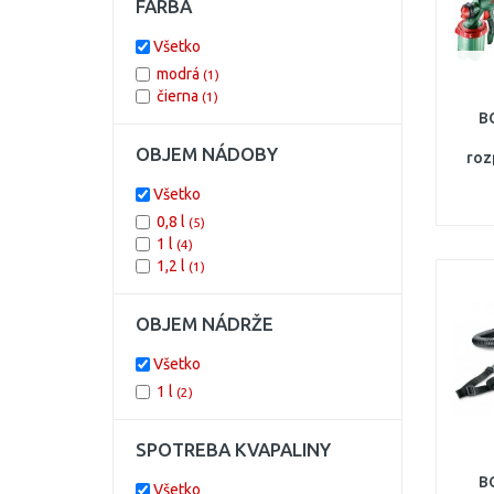
FARBA
Všetko
modrá
(1)
čierna
(1)
B
OBJEM NÁDOBY
roz
Všetko
0,8 l
(5)
1 l
(4)
1,2 l
(1)
OBJEM NÁDRŽE
Všetko
1 l
(2)
SPOTREBA KVAPALINY
B
Všetko