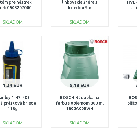
tém pre nástrek
linkovacia šnúra s
HVLP
rieb 0603207000
kriedou 9m
str
(4
SKLADOM
SKLADOM
DO KOŠÍKA
DO KOŠÍKA
Porovnať
Porovnať
1,34 EUR
9,18 EUR
anley 1-47-403
BOSCH Nádobka na
BOS
á prášková krieda
farbu s objemom 800 ml
pišt
115g
1600A008WH
SKLADOM
SKLADOM
DO KOŠÍKA
DO KOŠÍKA