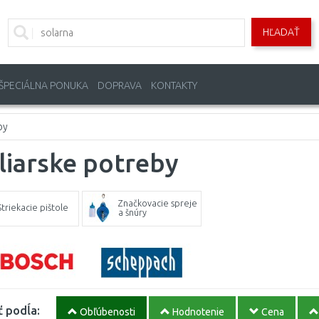
HĽADAŤ
ŠPECIÁLNA PONUKA
DOPRAVA
KONTAKTY
by
liarske potreby
Značkovacie spreje
Striekacie pištole
a šnúry
ť podĺa:
Obľúbenosti
Hodnotenie
Cena