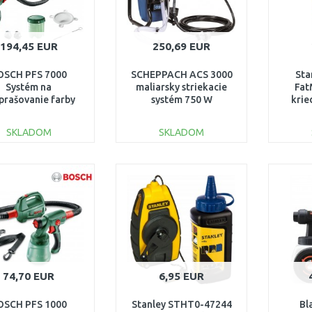
194,45 EUR
250,69 EUR
OSCH PFS 7000
SCHEPPACH ACS 3000
Sta
Systém na
maliarsky striekacie
Fat
prašovanie farby
systém 750 W
krie
0603207400
5906002901
SKLADOM
SKLADOM
DO KOŠÍKA
DO KOŠÍKA
Porovnať
Porovnať
74,70 EUR
6,95 EUR
OSCH PFS 1000
Stanley STHT0-47244
Bl