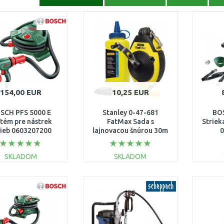
154,00 EUR
10,25 EUR
SCH PFS 5000 E
Stanley 0-47-681
BO
tém pre nástrek
FatMax Sada s
Striek
rieb 0603207200
lajnovacou šnúrou 30m
0
SKLADOM
SKLADOM
DO KOŠÍKA
DO KOŠÍKA
Porovnať
Porovnať