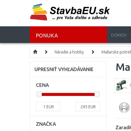
PONUKA
DOMOV
Náradie a hobby
Maliarske potre
Ma
UPRESNIŤ VYHĽADÁVANIE
CENA
1
EUR
245
EUR
ZNAČKA
Zaradi