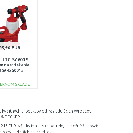
Porovnať
Porovnať
75,90 EUR
ell TC-SY 600 S
m na striekanie
rby 4260015
TERNOM SKLADE
DO KOŠÍKA
Porovnať
u kvalitných produktov od nasledujúcich výrobcov:
K & DECKER.
 245 EUR. Všetky Maliarske potreby je možné filtrovať
 mnohých ďalších parametrov.