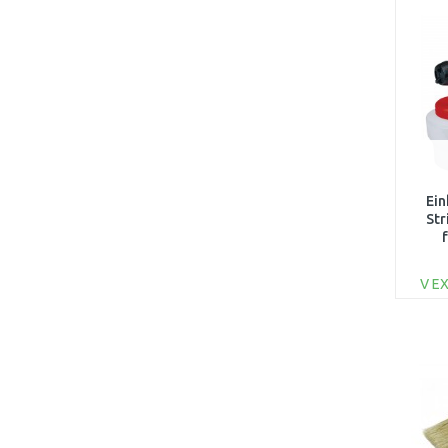
Ein
Str
V E