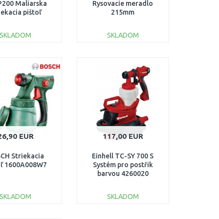
200 Maliarska
Rysovacie meradlo
iekacia pištoľ
215mm
00W/1200ml)
SKLADOM
SKLADOM
DO KOŠÍKA
DO KOŠÍKA
Porovnať
Porovnať
26,90 EUR
117,00 EUR
CH Striekacia
Einhell TC-SY 700 S
oľ 1600A008W7
Systém pro postřik
barvou 4260020
SKLADOM
SKLADOM
DO KOŠÍKA
DO KOŠÍKA