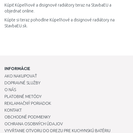
Kúpiť Kúpeľňové a disignové radiátory teraz na StavbaEU a
objednať online.
Kúpte si teraz pohodlne Kúpeľňové a disignové radiátory na
StavbaEU.sk.
INFORMÁCIE
AKO NAKUPOVAŤ
DOPRAVNÉ SLUŽBY
O NÁS
PLATOBNÉ METÓDY
REKLAMAČNÝ PORIADOK
KONTAKT
OBCHODNÉ PODMIENKY
OCHRANA OSOBNÝCH ÚDAJOV
VYVŔTANIE OTVORU DO DREZU PRE KUCHYNSKÚ BATÉRIU