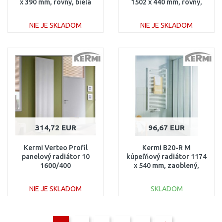
x 390 mm, rovný, biela
1502 x 440 mm, rovný,
LS01M1500402XXK
biela
LS01M1500452XXK
NIE JE SKLADOM
NIE JE SKLADOM
DO KOŠÍKA
DO KOŠÍKA
Porovnať
Porovnať
314,72 EUR
96,67 EUR
Kermi Verteo Profil
Kermi B20-R M
panelový radiátor 10
kúpeľňový radiátor 1174
1600/400
x 540 mm, zaoblený,
FSN101600401X3K
biela
LR01M1200552XXK
NIE JE SKLADOM
SKLADOM
DO KOŠÍKA
DO KOŠÍKA