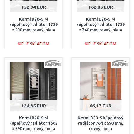
152,94 EUR
162,85 EUR
Kermi B20-S M
Kermi B20-S M
kúpeľňový radiátor 1789
kúpeľňový radiátor 1789
x 590 mm, rovný, biela
x 740 mm, rovný, biela
LS01M1800602XXK
LS01M1800752XXK
NIE JE SKLADOM
NIE JE SKLADOM
DO KOŠÍKA
DO KOŠÍKA
Porovnať
Porovnať
124,35 EUR
66,17 EUR
Kermi B20-S M
Kermi B20-S kúpeľňový
kúpeľňový radiátor 1502
radiátor 764 x 590 mm,
x 590 mm, rovný, biela
rovný, biela