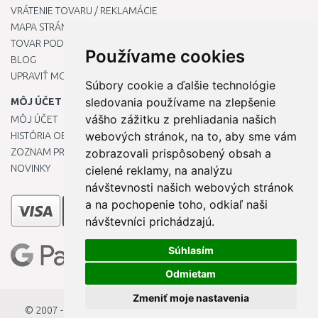
VRÁTENIE TOVARU / REKLAMÁCIE
MAPA STRÁNOK
TOVAR PODĽA ZNAČIEK
Používame cookies
BLOG
UPRAVIŤ MOJE PREDVOĽBY COOKIES
Súbory cookie a ďalšie technológie
sledovania používame na zlepšenie
MÔJ ÚČET
vášho zážitku z prehliadania našich
MÔJ ÚČET
webových stránok, na to, aby sme vám
HISTÓRIA OBJEDNÁVOK
ZOZNAM PRIANÍ
zobrazovali prispôsobený obsah a
NOVINKY
cielené reklamy, na analýzu
návštevnosti našich webových stránok
a na pochopenie toho, odkiaľ naši
návštevníci prichádzajú.
Súhlasím
Odmietam
Zmeniť moje nastavenia
© 2007 - 2026
StavbaEU.sk