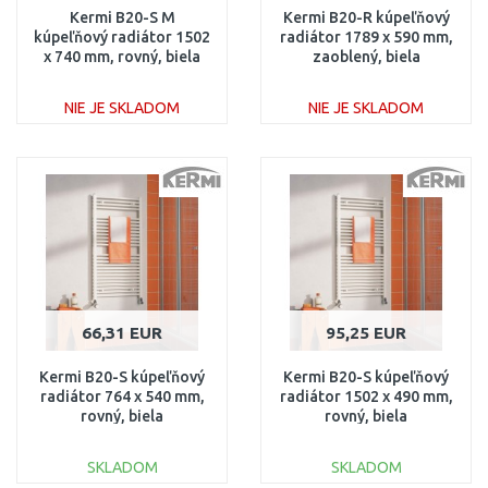
Kermi B20-S M
Kermi B20-R kúpeľňový
kúpeľňový radiátor 1502
radiátor 1789 x 590 mm,
x 740 mm, rovný, biela
zaoblený, biela
LS01M1500752XXK
LR0101800602XXK
NIE JE SKLADOM
NIE JE SKLADOM
DO KOŠÍKA
DO KOŠÍKA
Porovnať
Porovnať
66,31 EUR
95,25 EUR
Kermi B20-S kúpeľňový
Kermi B20-S kúpeľňový
radiátor 764 x 540 mm,
radiátor 1502 x 490 mm,
rovný, biela
rovný, biela
LS0100800552XXK
LS0101500502XXK
SKLADOM
SKLADOM