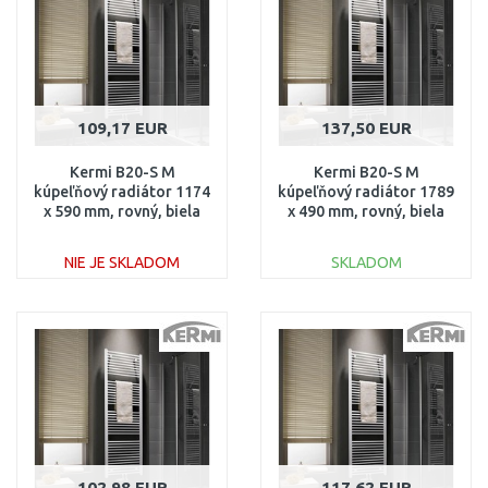
109,17 EUR
137,50 EUR
Kermi B20-S M
Kermi B20-S M
kúpeľňový radiátor 1174
kúpeľňový radiátor 1789
x 590 mm, rovný, biela
x 490 mm, rovný, biela
LS01M1200602XXK
LS01M1800502XXK
NIE JE SKLADOM
SKLADOM
DO KOŠÍKA
DO KOŠÍKA
Porovnať
Porovnať
102,98 EUR
117,62 EUR