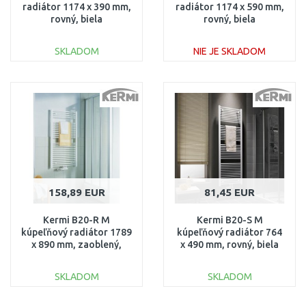
radiátor 1174 x 390 mm,
radiátor 1174 x 590 mm,
rovný, biela
rovný, biela
LS0101200402XXK
LS0101200602XXK
SKLADOM
NIE JE SKLADOM
DO KOŠÍKA
DO KOŠÍKA
Porovnať
Porovnať
158,89 EUR
81,45 EUR
Kermi B20-R M
Kermi B20-S M
kúpeľňový radiátor 1789
kúpeľňový radiátor 764
x 890 mm, zaoblený,
x 490 mm, rovný, biela
biela
LS01M0800502XXK
LR01M1800902XXK
SKLADOM
SKLADOM
DO KOŠÍKA
DO KOŠÍKA