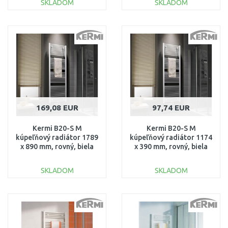
SKLADOM
SKLADOM
DO KOŠÍKA
DO KOŠÍKA
Porovnať
Porovnať
169,08 EUR
97,74 EUR
Kermi B20-S M
Kermi B20-S M
kúpeľňový radiátor 1789
kúpeľňový radiátor 1174
x 890 mm, rovný, biela
x 390 mm, rovný, biela
LS01M1800902XXK
LS01M1200402XXK
SKLADOM
SKLADOM
DO KOŠÍKA
DO KOŠÍKA
Porovnať
Porovnať