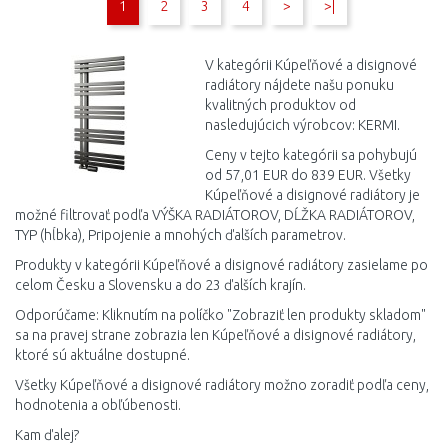
1
2
3
4
>
>|
Porovnať
Porovnať
V kategórii Kúpeľňové a disignové
radiátory nájdete našu ponuku
kvalitných produktov od
nasledujúcich výrobcov: KERMI.
Ceny v tejto kategórii sa pohybujú
od 57,01 EUR do 839 EUR. Všetky
Kúpeľňové a disignové radiátory je
možné filtrovať podľa VÝŠKA RADIÁTOROV, DĹŽKA RADIÁTOROV,
TYP (hĺbka), Pripojenie a mnohých ďalších parametrov.
Produkty v kategórii Kúpeľňové a disignové radiátory zasielame po
celom Česku a Slovensku a do 23 ďalších krajín.
Odporúčame: Kliknutím na políčko "Zobraziť len produkty skladom"
sa na pravej strane zobrazia len Kúpeľňové a disignové radiátory,
ktoré sú aktuálne dostupné.
Všetky Kúpeľňové a disignové radiátory možno zoradiť podľa ceny,
hodnotenia a obľúbenosti.
Kam ďalej?