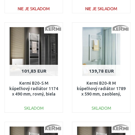
LS01M1500602XXK
LS0100800602XXK
NIE JE SKLADOM
NIE JE SKLADOM
DO KOŠÍKA
DO KOŠÍKA
Porovnať
Porovnať
101,83 EUR
139,78 EUR
Kermi B20-S M
Kermi B20-R M
kúpeľňový radiátor 1174
kúpeľňový radiátor 1789
x 490 mm, rovný, biela
x 590 mm, zaoblený,
LS01M1200502XXK
biela
LR01M1800602XXK
SKLADOM
SKLADOM
DO KOŠÍKA
DO KOŠÍKA
Porovnať
Porovnať