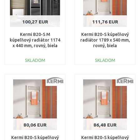
100,27 EUR
111,76 EUR
Kermi B20-S M
Kermi B20-S kúpeľňový
kúpeľňový radiátor 1174
radiátor 1789 x 540 mm,
x 440 mm, rovný, biela
rovný, biela
LS01M1200452XXK
LS0101800552XXK
SKLADOM
SKLADOM
DO KOŠÍKA
DO KOŠÍKA
Porovnať
Porovnať
80,06 EUR
86,48 EUR
Kermi B20-S kúpeľňový
Kermi B20-S kúpeľňový