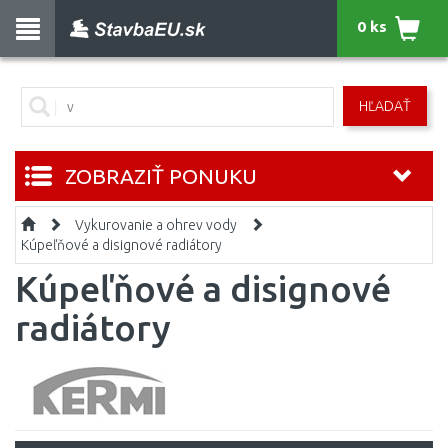
0 ks
HĽADAŤ
ZOBRAZIŤ PONUKU
Vykurovanie a ohrev vody
Kúpeľňové a disignové radiátory
Kúpeľňové a disignové
radiátory