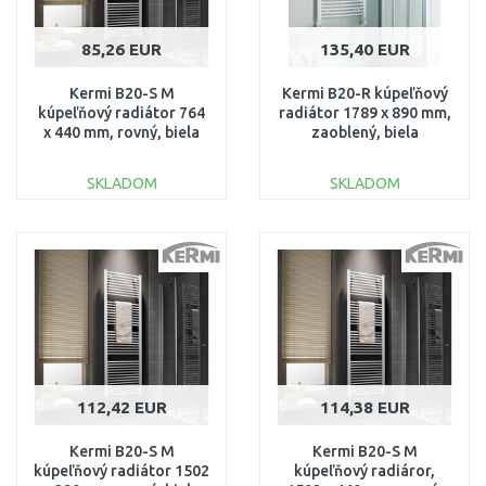
85,26 EUR
135,40 EUR
Kermi B20-S M
Kermi B20-R kúpeľňový
kúpeľňový radiátor 764
radiátor 1789 x 890 mm,
x 440 mm, rovný, biela
zaoblený, biela
LS01M0800452XXK
LR0101800902XXK
SKLADOM
SKLADOM
DO KOŠÍKA
DO KOŠÍKA
Porovnať
Porovnať
112,42 EUR
114,38 EUR
Kermi B20-S M
Kermi B20-S M
kúpeľňový radiátor 1502
kúpeľňový radiáror,