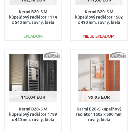
Kermi B20-S M
Kermi B20-S M
kúpeľňový radiátor 1174
kúpeľňový radiátor 1502
x 540 mm, rovný, biela
x 490 mm, rovný, biela
LS01M1200552XXK
LS01M1500502XXK
SKLADOM
NIE JE SKLADOM
DO KOŠÍKA
DO KOŠÍKA
Porovnať
Porovnať
113,04 EUR
99,95 EUR
Kermi B20-S M
Kermi B20-S kúpeľňový
kúpeľňový radiátor 1789
radiátor 1502 x 590 mm,
x 440 mm, rovný, biela
rovný, biela
LS01M1800452XXK
LS0101500602XXK