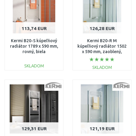
113,74 EUR
126,28 EUR
Kermi B20-S kúpeľňový
Kermi B20-R M
radiátor 1789 x 590 mm,
kúpeľňový radiátor 1502
rovný, biela
x 590 mm, zaoblený,
LS0101800602XXK
biela
LR01M1500602XXK
SKLADOM
SKLADOM
DO KOŠÍKA
DO KOŠÍKA
Porovnať
Porovnať
129,31 EUR
121,19 EUR