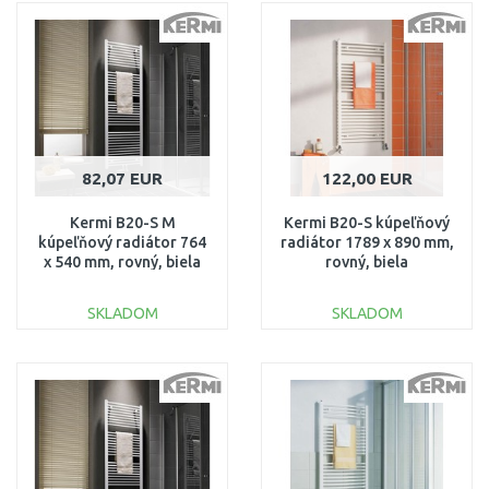
Porovnať
Porovnať
82,07 EUR
122,00 EUR
Kermi B20-S M
Kermi B20-S kúpeľňový
kúpeľňový radiátor 764
radiátor 1789 x 890 mm,
x 540 mm, rovný, biela
rovný, biela
LS01M0800552XXK
LS0101800902XXK
SKLADOM
SKLADOM
DO KOŠÍKA
DO KOŠÍKA
Porovnať
Porovnať