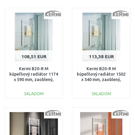
DO KOŠÍKA
DO KOŠÍKA
Porovnať
Porovnať
108,51 EUR
113,38 EUR
Kermi B20-R M
Kermi B20-R M
kúpeľňový radiátor 1174
kúpeľňový radiátor 1502
x 590 mm, zaoblený,
x 540 mm, zaoblený,
biela
biela
LR01M1200602XXK
LR01M1500552XXK
SKLADOM
SKLADOM
DO KOŠÍKA
DO KOŠÍKA
Porovnať
Porovnať