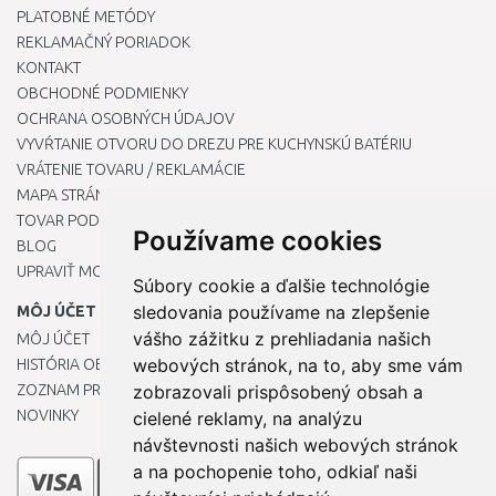
PLATOBNÉ METÓDY
REKLAMAČNÝ PORIADOK
KONTAKT
OBCHODNÉ PODMIENKY
OCHRANA OSOBNÝCH ÚDAJOV
VYVŔTANIE OTVORU DO DREZU PRE KUCHYNSKÚ BATÉRIU
VRÁTENIE TOVARU / REKLAMÁCIE
MAPA STRÁNOK
TOVAR PODĽA ZNAČIEK
Používame cookies
BLOG
UPRAVIŤ MOJE PREDVOĽBY COOKIES
Súbory cookie a ďalšie technológie
sledovania používame na zlepšenie
MÔJ ÚČET
vášho zážitku z prehliadania našich
MÔJ ÚČET
webových stránok, na to, aby sme vám
HISTÓRIA OBJEDNÁVOK
ZOZNAM PRIANÍ
zobrazovali prispôsobený obsah a
NOVINKY
cielené reklamy, na analýzu
návštevnosti našich webových stránok
a na pochopenie toho, odkiaľ naši