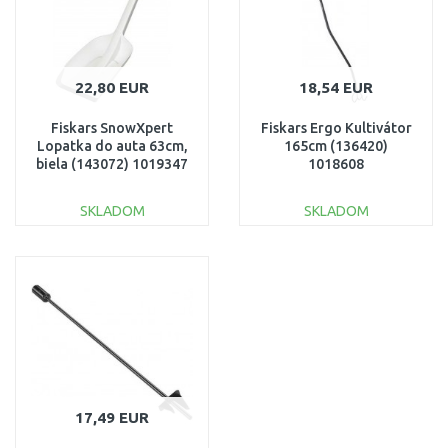
22,80 EUR
18,54 EUR
Fiskars SnowXpert
Fiskars Ergo Kultivátor
Lopatka do auta 63cm,
165cm (136420)
biela (143072) 1019347
1018608
SKLADOM
SKLADOM
DO KOŠÍKA
DO KOŠÍKA
Porovnať
Porovnať
17,49 EUR