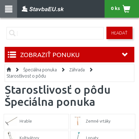
0 ks
HĽADAŤ
ZOBRAZIŤ PONUKU
Špeciálna ponuka
Záhrada
Starostlivosť o pôdu
Starostlivosť o pôdu
Špeciálna ponuka
Hrable
Zemné vrtáky
Kultivátory
Lopaty