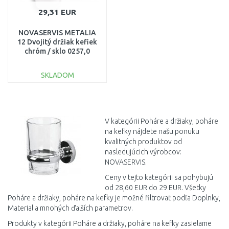
29,31 EUR
NOVASERVIS METALIA
12 Dvojitý držiak kefiek
chróm / sklo 0257,0
SKLADOM
DO KOŠÍKA
Porovnať
V kategórii Poháre a držiaky, poháre
na kefky nájdete našu ponuku
kvalitných produktov od
nasledujúcich výrobcov:
NOVASERVIS.
Ceny v tejto kategórii sa pohybujú
od 28,60 EUR do 29 EUR. Všetky
Poháre a držiaky, poháre na kefky je možné filtrovať podľa Doplnky,
Material a mnohých ďalších parametrov.
Produkty v kategórii Poháre a držiaky, poháre na kefky zasielame