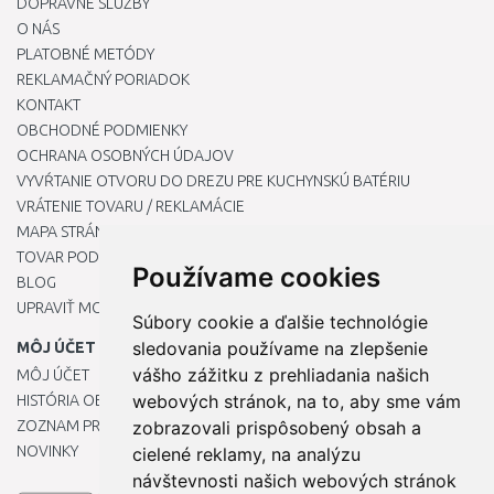
DOPRAVNÉ SLUŽBY
O NÁS
PLATOBNÉ METÓDY
REKLAMAČNÝ PORIADOK
KONTAKT
OBCHODNÉ PODMIENKY
OCHRANA OSOBNÝCH ÚDAJOV
VYVŔTANIE OTVORU DO DREZU PRE KUCHYNSKÚ BATÉRIU
VRÁTENIE TOVARU / REKLAMÁCIE
MAPA STRÁNOK
TOVAR PODĽA ZNAČIEK
Používame cookies
BLOG
UPRAVIŤ MOJE PREDVOĽBY COOKIES
Súbory cookie a ďalšie technológie
sledovania používame na zlepšenie
MÔJ ÚČET
vášho zážitku z prehliadania našich
MÔJ ÚČET
webových stránok, na to, aby sme vám
HISTÓRIA OBJEDNÁVOK
ZOZNAM PRIANÍ
zobrazovali prispôsobený obsah a
NOVINKY
cielené reklamy, na analýzu
návštevnosti našich webových stránok