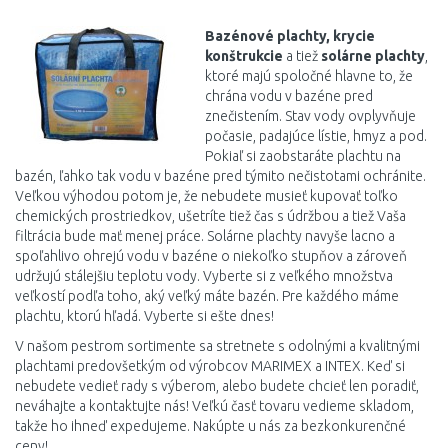
Porovnať
Bazénové plachty, krycie
konštrukcie
a tiež
solárne plachty
,
ktoré majú spoločné hlavne to, že
chrána vodu v bazéne pred
znečistením. Stav vody ovplyvňuje
počasie, padajúce lístie, hmyz a pod.
Pokiaľ si zaobstaráte plachtu na
bazén, ľahko tak vodu v bazéne pred týmito nečistotami ochránite.
Veľkou výhodou potom je, že nebudete musieť kupovať toľko
chemických prostriedkov, ušetríte tiež čas s údržbou a tiež Vaša
filtrácia bude mať menej práce. Solárne plachty navyše lacno a
spoľahlivo ohrejú vodu v bazéne o niekoľko stupňov a zároveň
udržujú stálejšiu teplotu vody. Vyberte si z veľkého množstva
veľkostí podľa toho, aký veľký máte bazén. Pre každého máme
plachtu, ktorú hľadá. Vyberte si ešte dnes!
V našom pestrom sortimente sa stretnete s odolnými a kvalitnými
plachtami predovšetkým od výrobcov MARIMEX a INTEX. Keď si
nebudete vedieť rady s výberom, alebo budete chcieť len poradiť,
neváhajte a kontaktujte nás! Veľkú časť tovaru vedieme skladom,
takže ho ihneď expedujeme. Nakúpte u nás za bezkonkurenčné
ceny!