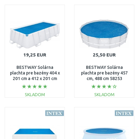
DO KOŠÍKA
DO KOŠÍKA
Porovnať
Porovnať
19,25 EUR
25,50 EUR
BESTWAY Solárna
BESTWAY Solárna
plachta pre bazény 404 x
plachta pre bazény 457
201 cm a 412 x 201 cm
cm, 488 cm 58253
58240
SKLADOM
SKLADOM
DO KOŠÍKA
DO KOŠÍKA
Porovnať
Porovnať