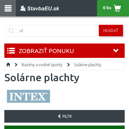
0 ks
HĽADAŤ
ZOBRAZIŤ PONUKU
Bazény a vodné športy
Solárne plachty
Solárne plachty
FILTR