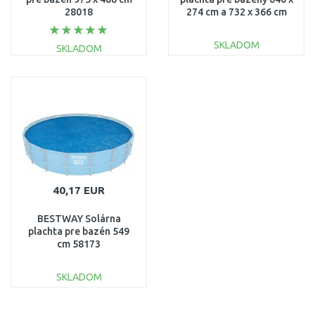
28018
274 cm a 732 x 366 cm
58228
SKLADOM
SKLADOM
DO KOŠÍKA
DO KOŠÍKA
Porovnať
Porovnať
40,17 EUR
BESTWAY Solárna
plachta pre bazén 549
cm 58173
SKLADOM
DO KOŠÍKA