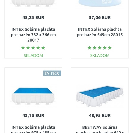
48,23 EUR
37,06 EUR
INTEX Solárna plachta
INTEX Solárna plachta
pre bazén 732 x 366 cm
pre bazén 549cm 28015
28017
SKLADOM
SKLADOM
DO KOŠÍKA
DO KOŠÍKA
Porovnať
Porovnať
43,16 EUR
48,95 EUR
INTEX Solárna plachta
BESTWAY Solárna
pre bazén 975 x 488 cm
plachta pre bazény 640 x