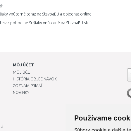
j?
šiaky vnútorné teraz na StavbaEU a objednať online.
 teraz pohodlne Sušiaky vnútorné na StavbaEU.sk.
MÔJ ÚČET
MÔJ ÚČET
HISTÓRIA OBJEDNÁVOK
ZOZNAM PRIANÍ
NOVINKY
Používame cook
IU
Súbory cookie a ďalšie t