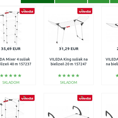
35,69 EUR
31,29 EUR
DA Mixer 4 sušiak
VILEDA King sušiak na
VILEDA
elizeň 40 m 157237
bielizeň 20 m 157247
na bie
SKLADOM
SKLADOM
DO KOŠÍKA
DO KOŠÍKA
Porovnať
Porovnať