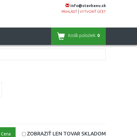
info@stavbaeu.sk
|
PRIHLÁSIŤ
VYTVORIŤ ÚČET
Košík
položiek:
0
ZOBRAZIŤ LEN TOVAR
SKLADOM
Cena