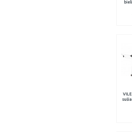
bie
VILE
sušia