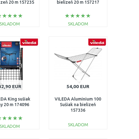
lizeň 20 m 157235
bielizeň 20 m 157217
SKLADOM
SKLADOM
DO KOŠÍKA
DO KOŠÍKA
Porovnať
Porovnať
32,90 EUR
54,00 EUR
DA King sušiak
VILEDA Aluminium 100
ny 20 m 174096
Sušiak na bielizeň
157336
SKLADOM
SKLADOM
DO KOŠÍKA