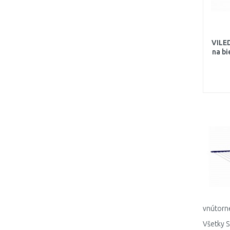
VILED
na bi
vnútorné
Všetky S