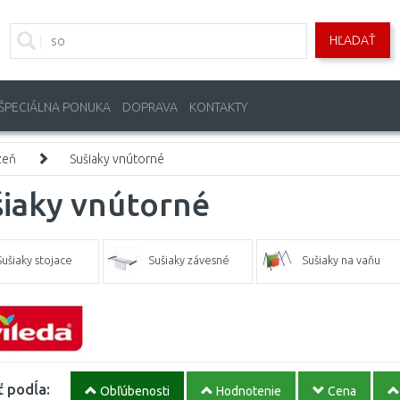
HĽADAŤ
ŠPECIÁLNA PONUKA
DOPRAVA
KONTAKTY
zeň
Sušiaky vnútorné
šiaky vnútorné
Sušiaky stojace
Sušiaky závesné
Sušiaky na vaňu
ť podĺa:
Obľúbenosti
Hodnotenie
Cena