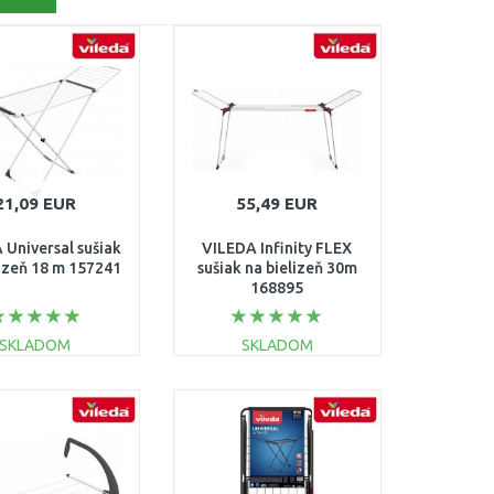
21,09 EUR
55,49 EUR
 Universal sušiak
VILEDA Infinity FLEX
lizeň 18 m 157241
sušiak na bielizeň 30m
168895
SKLADOM
SKLADOM
DO KOŠÍKA
DO KOŠÍKA
Porovnať
Porovnať