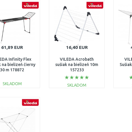
DO KOŠÍKA
DO KOŠÍKA
Porovnať
Porovnať
61,89 EUR
16,40 EUR
EDA Infinity Flex
VILEDA Acrobath
VIL
k na bielizeň čierny
sušiak na bielizeň 10m
Sušiak
30 m 178872
157233
SKLADOM
SKLADOM
DO KOŠÍKA
DO KOŠÍKA
Porovnať
Porovnať