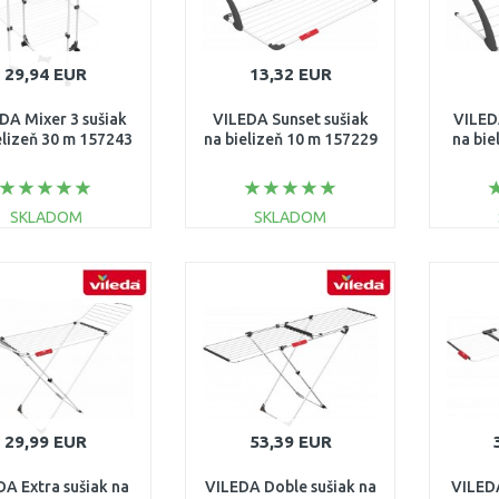
29,94 EUR
13,32 EUR
DA Mixer 3 sušiak
VILEDA Sunset sušiak
VILED
elizeň 30 m 157243
na bielizeň 10 m 157229
na bie
SKLADOM
SKLADOM
DO KOŠÍKA
DO KOŠÍKA
Porovnať
Porovnať
29,99 EUR
53,39 EUR
DA Extra sušiak na
VILEDA Doble sušiak na
VILEDA