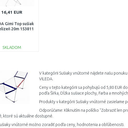
16,41 EUR
A Gimi Top sušiak
elizeň 20m 153811
SKLADOM
DO KOŠÍKA
Porovnať
V kategórii Sušiaky vnútorné nájdete našu ponuku
VILEDA.
Ceny v tejto kategórii sa pohybujú od 5,80 EUR do
podľa Šírka, Dĺžka sušiace plochy, Farba a mnohých
Produkty v kategórii Sušiaky vnútorné zasielame p
Odporúčame: Kliknutím na políčko "Zobraziť len pr
, ktoré sú aktuálne dostupné.
ušiaky vnútorné možno zoradiť podľa ceny, hodnotenia a obľúbenosti.