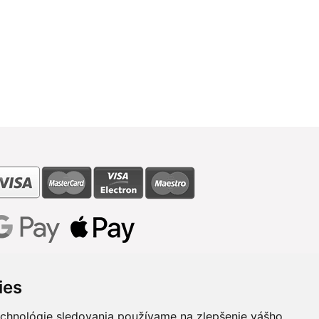
ies
echnológie sledovania používame na zlepšenie vášho