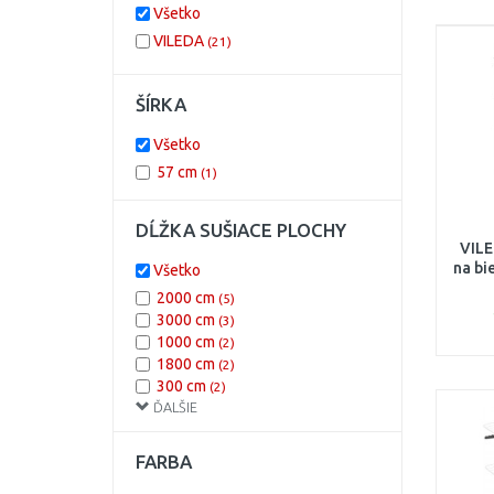
Všetko
VILEDA
(21)
ŠÍRKA
Všetko
57 cm
(1)
DĹŽKA SUŠIACE PLOCHY
VILE
na bi
Všetko
2000 cm
(5)
3000 cm
(3)
1000 cm
(2)
1800 cm
(2)
300 cm
(2)
ĎALŠIE
2100 cm
(1)
2200 cm
(1)
24 cm
(1)
FARBA
4000 cm
(1)