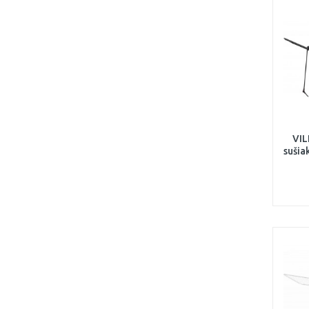
VIL
sušia