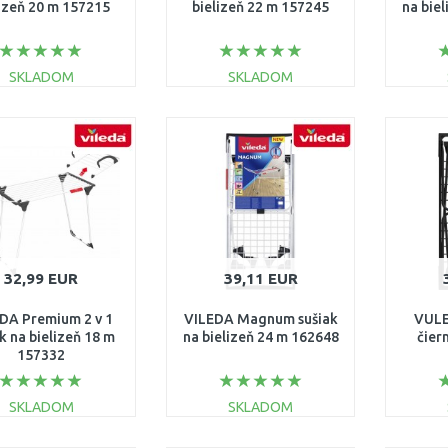
lizeň 20 m 157215
bielizeň 22 m 157245
na bie
SKLADOM
SKLADOM
DO KOŠÍKA
DO KOŠÍKA
Porovnať
Porovnať
32,99 EUR
39,11 EUR
DA Premium 2 v 1
VILEDA Magnum sušiak
VULE
k na bielizeň 18 m
na bielizeň 24 m 162648
čier
157332
SKLADOM
SKLADOM