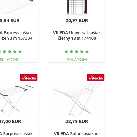
5,94 EUR
20,97 EUR
A Express sušiak
VILEDA Universal sušiak
lizeň 3 m 157334
čierny 18 m 174100
SKLADOM
SKLADOM
DO KOŠÍKA
DO KOŠÍKA
Porovnať
Porovnať
37,00 EUR
32,79 EUR
 Surprise sušiak
VILEDA Solar sušiak na