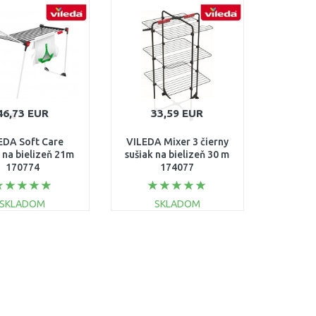
DO KOŠÍKA
Porovnať
Porovnať
46,73 EUR
33,59 EUR
EDA Soft Care
VILEDA Mixer 3 čierny
 na bielizeň 21m
sušiak na bielizeň 30 m
170774
174077
SKLADOM
SKLADOM
DO KOŠÍKA
DO KOŠÍKA
Porovnať
Porovnať