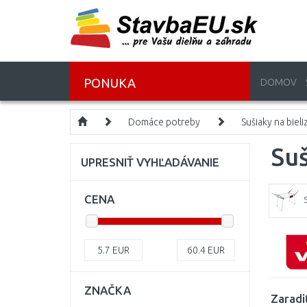
PONUKA
DOMOV
Domáce potreby
Sušiaky na bieli
Su
UPRESNIŤ VYHĽADÁVANIE
CENA
5.7
EUR
60.4
EUR
ZNAČKA
Zaradi