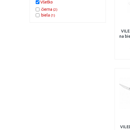
Všetko
čierna
(2)
biela
(1)
VILE
na bi
VILE