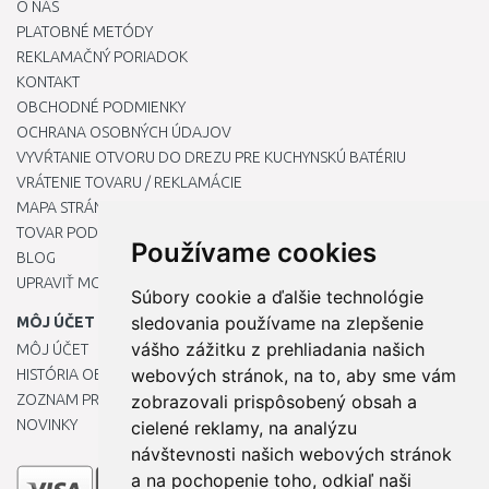
O NÁS
PLATOBNÉ METÓDY
REKLAMAČNÝ PORIADOK
KONTAKT
OBCHODNÉ PODMIENKY
OCHRANA OSOBNÝCH ÚDAJOV
VYVŔTANIE OTVORU DO DREZU PRE KUCHYNSKÚ BATÉRIU
VRÁTENIE TOVARU / REKLAMÁCIE
MAPA STRÁNOK
TOVAR PODĽA ZNAČIEK
Používame cookies
BLOG
UPRAVIŤ MOJE PREDVOĽBY COOKIES
Súbory cookie a ďalšie technológie
sledovania používame na zlepšenie
MÔJ ÚČET
vášho zážitku z prehliadania našich
MÔJ ÚČET
webových stránok, na to, aby sme vám
HISTÓRIA OBJEDNÁVOK
ZOZNAM PRIANÍ
zobrazovali prispôsobený obsah a
NOVINKY
cielené reklamy, na analýzu
návštevnosti našich webových stránok
a na pochopenie toho, odkiaľ naši