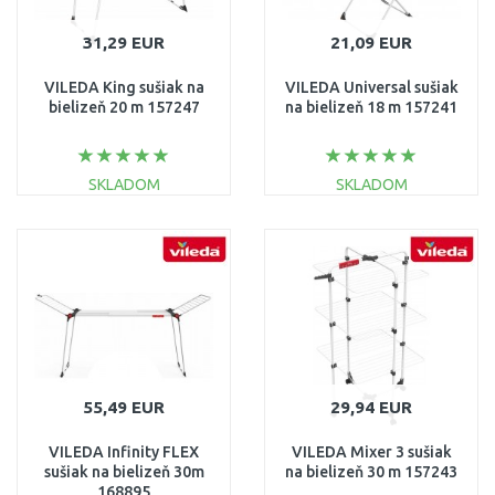
31,29 EUR
21,09 EUR
VILEDA King sušiak na
VILEDA Universal sušiak
bielizeň 20 m 157247
na bielizeň 18 m 157241
SKLADOM
SKLADOM
DO KOŠÍKA
DO KOŠÍKA
Porovnať
Porovnať
55,49 EUR
29,94 EUR
VILEDA Infinity FLEX
VILEDA Mixer 3 sušiak
sušiak na bielizeň 30m
na bielizeň 30 m 157243
168895