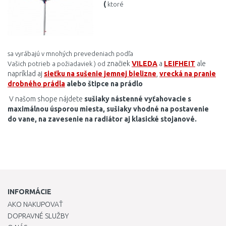
(
ktoré
sa
vyrábajú
v
mnohých
prevedeniach
podľa
značiek
VILEDA
a
LEIFHEIT
ale
Vašich
potrieb
a
požiadaviek ) od
napríklad aj
sieťku na sušenie jemnej bielizne
,
vrecká na pranie
drobného prádla
alebo štipce na prádlo
V našom shope nájdete
sušiaky
nástenné
vyťahovacie
s
maximálnou
úsporou
miesta
,
sušiaky
vhodné na
postavenie
do
vane
,
na zavesenie na
radiátor
aj klasické
stojanové
.
INFORMÁCIE
AKO NAKUPOVAŤ
DOPRAVNÉ SLUŽBY