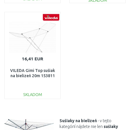
SKLADOM
DO KOŠÍKA
DO KOŠÍKA
Porovnať
Porovnať
16,41 EUR
VILEDA Gimi Top sušiak
na bielizeň 20m 153811
SKLADOM
DO KOŠÍKA
Porovnať
Sušiaky
na
bielizeň
- v tejto
kategórií nájdete nie len
sušiaky