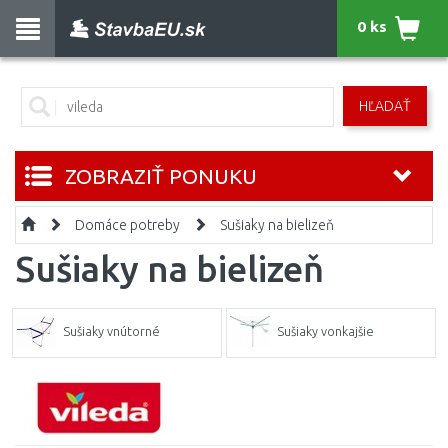
0 ks
HĽADAŤ
ZOBRAZIŤ PONUKU
Domáce potreby
Sušiaky na bielizeň
Sušiaky na bielizeň
Sušiaky vnútorné
Sušiaky vonkajšie