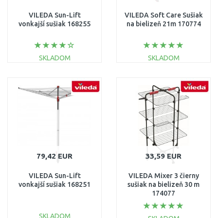
VILEDA Sun-Lift
VILEDA Soft Care Sušiak
vonkajší sušiak 168255
na bielizeň 21m 170774
SKLADOM
SKLADOM
DO KOŠÍKA
DO KOŠÍKA
Porovnať
Porovnať
79,42 EUR
33,59 EUR
VILEDA Sun-Lift
VILEDA Mixer 3 čierny
vonkajší sušiak 168251
sušiak na bielizeň 30 m
174077
SKLADOM