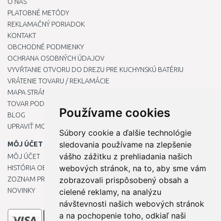
O NÁS
PLATOBNÉ METÓDY
REKLAMAČNÝ PORIADOK
KONTAKT
OBCHODNÉ PODMIENKY
OCHRANA OSOBNÝCH ÚDAJOV
VYVŔTANIE OTVORU DO DREZU PRE KUCHYNSKÚ BATÉRIU
VRÁTENIE TOVARU / REKLAMÁCIE
MAPA STRÁNOK
TOVAR PODĽA ZNAČIEK
Používame cookies
BLOG
UPRAVIŤ MOJE PREDVOĽBY COOKIES
Súbory cookie a ďalšie technológie
sledovania používame na zlepšenie
MÔJ ÚČET
vášho zážitku z prehliadania našich
MÔJ ÚČET
webových stránok, na to, aby sme vám
HISTÓRIA OBJEDNÁVOK
ZOZNAM PRIANÍ
zobrazovali prispôsobený obsah a
NOVINKY
cielené reklamy, na analýzu
návštevnosti našich webových stránok
a na pochopenie toho, odkiaľ naši